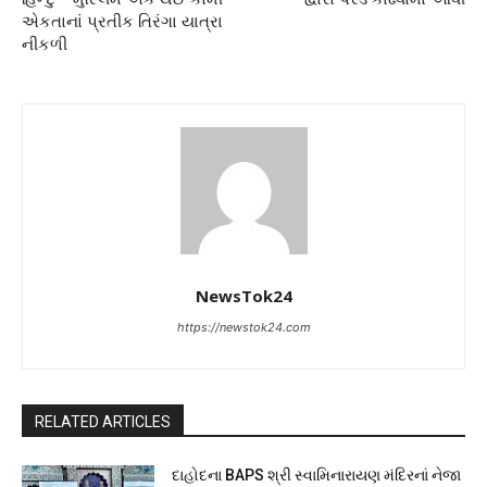
એકતાનાં પ્રતીક તિરંગા યાત્રા
નીકળી
NewsTok24
https://newstok24.com
RELATED ARTICLES
દાહોદના BAPS શ્રી સ્વામિનારાયણ મંદિરનાં નેજા