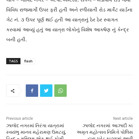
વિવિધ રાજમાર્ગો ઉપર ફરી હતી અને રળીયાતી રોડ માર્કેટ યાર્ડના
ગેટ નં. ૩ ઉપર પૂર્ણ થઈ હતી આ યાત્રાનું ઠેર ઠેર સ્વાગત
કરવામાં આવ્યું હતું આ યાત્રા લોકોનું વિશેષ આકર્ષણ નું કેન્દ્ર
બની હતી.
TAGS
flash
Previous article
Next article
ઝાલોદ નગરમાં તિરંગા યાત્રામાં
ઝાલોદ નગરમાં આઝાદી કા
સ્વયંભુ માનવ મહેરામણ ઉમટયું,
અમૃત મહોત્સવ નિમિત્તે પોલિસ
હિન્દુ – મુસ્લિમ એક થઈ કોમી
દ્વારા પરેડ કાઢવામાં આવી