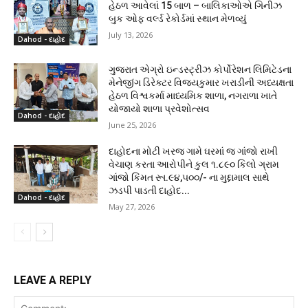
હેઠળ આવેલાં 15 બાળ – બાલિકાઓએ ગિનીઝ
બુક ઓફ વર્લ્ડ રેકોર્ડમાં સ્થાન મેળવ્યું
July 13, 2026
Dahod - દાહોદ
ગુજરાત એગ્રો ઇન્ડસ્ટ્રીઝ કોર્પોરેશન લિમિટેડના
મેનેજીંગ ડિરેક્ટર વિજયકુમાર ખરાડીની અધ્યક્ષતા
હેઠળ વિશ્વકર્મા માધ્યમિક શાળા, નગરાળા ખાતે
યોજાયો શાળા પ્રવેશોત્સવ
Dahod - દાહોદ
June 25, 2026
દાહોદના મોટી ખરજ ગામે ઘરમાં જ ગાંજો રાખી
વેચાણ કરતા આરોપીને કુલ ૧.૮૯૦ કિલો ગ્રામ
ગાંજો કિંમત રૂા.૯૪,૫૦૦/- ના મુદ્દામાલ સાથે
ઝડપી પાડતી દાહોદ...
Dahod - દાહોદ
May 27, 2026
LEAVE A REPLY