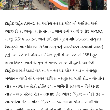
દાહોદ શહેર APMC માં આવેલ સરદાર પટેલની પ્રતિમા પાસે
આઝાદી કા અમૃત મહોત્સવ ના ભાગ રૂપે આજે દાહોદ APMC,
માજી સૈનિક સંગઠન અને રાધે રાધે ગ્રુપ ગાંધીનગરના સંયુક્ત
ઉપક્રમે એક વિશાળ તિરંગા યાત્રાનું આયોજન કરવામાં આવ્યું
હતું. આ રેલીની એક ખાસિયત હતી કે આ રેલીમાં 1551 ફૂટ
લાંબા તિરંગા સાથે યાત્રા નીકાળવામાં આવી હતી. આ રેલી
દાહોદના માર્કેટયાર્ડ ગેટ નં. ૧ – સરદાર ચોક પડાવ – નેતાજી
બજાર – ગાંધી ચોક નગર પાલિકા – મહાત્મા ગાંધી રોડ – ગોવર્ધન
ચોક – તળાવ – સૈફી હોસ્પિટલ – ભગિની સમાજ – વિવેકાનંદ
ચોક – બસ સ્ટેન્ડ રોડ – ઝાલોદ રોડ ઓવર બ્રિજ – ગોદી રોડ –
ચાકલીયા રોડ – અંડર બ્રિજ — ઠક્કરબાપા ચોક – આશીર્વાદ
ચોક – ગોવિંદ નગર – એ.પી.એમ.સી. સર્કલ – મંડાવાવ રોડ જેવા