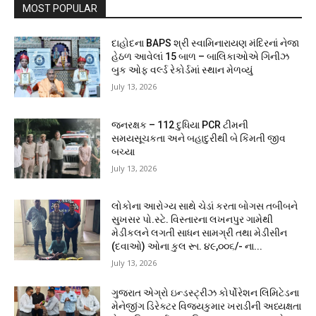
MOST POPULAR
દાહોદના BAPS શ્રી સ્વામિનારાયણ મંદિરનાં નેજા
હેઠળ આવેલાં 15 બાળ – બાલિકાઓએ ગિનીઝ
બુક ઓફ વર્લ્ડ રેકોર્ડમાં સ્થાન મેળવ્યું
July 13, 2026
જનરક્ષક – 112 દુધિયા PCR ટીમની
સમયસૂચકતા અને બહાદુરીથી બે કિંમતી જીવ
બચ્યા
July 13, 2026
લોકોના આરોગ્ય સાથે ચેડાં કરતા બોગસ તબીબને
સુખસર પો.સ્ટે. વિસ્તારના લખનપુર ગામેથી
મેડીકલને લગતી સાધન સામગ્રી તથા મેડીસીન
(દવાઓ) ઓના કુલ રૂા. ૪૯,૦૦૬/- ના...
July 13, 2026
ગુજરાત એગ્રો ઇન્ડસ્ટ્રીઝ કોર્પોરેશન લિમિટેડના
મેનેજીંગ ડિરેક્ટર વિજયકુમાર ખરાડીની અધ્યક્ષતા