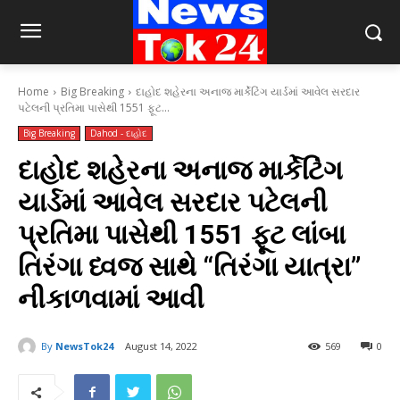
Home
Big Breaking
દાહોદ શહેરના અનાજ માર્કેટિંગ યાર્ડમાં આવેલ સરદાર
પટેલની પ્રતિમા પાસેથી 1551 ફૂટ...
Big Breaking
Dahod - દાહોદ
દાહોદ શહેરના અનાજ માર્કેટિંગ
યાર્ડમાં આવેલ સરદાર પટેલની
પ્રતિમા પાસેથી 1551 ફૂટ લાંબા
તિરંગા ધ્વજ સાથે “તિરંગા યાત્રા”
નીકાળવામાં આવી
By
NewsTok24
August 14, 2022
569
0