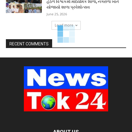
હેઠળ વિશ્વકર્મા માધ્યમિક શાળા, નગરાળા ખાતે
યોજાયો શાળા પ્રવેશોત્સવ
June 25, 2026
Load more
RECENT COMMENTS
ABOUT US