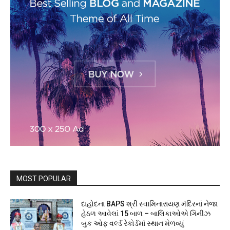
MOST POPULAR
દાહોદના BAPS શ્રી સ્વામિનારાયણ મંદિરનાં નેજા
હેઠળ આવેલાં 15 બાળ – બાલિકાઓએ ગિનીઝ
બુક ઓફ વર્લ્ડ રેકોર્ડમાં સ્થાન મેળવ્યું