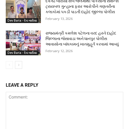
દેવગઢ બારીયા સબ જેલમાંથી પોકસોના સેશન્સ
ટ્રાયબલ ગુન્હાના ફરાર આરોપીને ગણતરીના
કલાકોમાં પકડી પાડતી દાહોદ જીલ્લા પોલીસ
February 13, 2026
Dev Baria - દેવ.બારીયા
રાજ્યમંત્રી કમલેશ પટેલના વરદ હસ્તે દાહોદ
જિલ્લાના જેસાવાડા અને ધાનપુર પોલીસ
આવાસોના બાંધકામનું ખાતમુહૂર્ત કરવામાં આવ્યું
February 12, 2026
Dev Baria - દેવ.બારીયા
LEAVE A REPLY