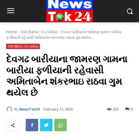
Home
Dev Baria - દેવ.બારીયા
દેવગઢ બારીયાના જામરણ ગામના બારીયા
ફળીયાની રહેવાસી અમિતાબેન શંકરભાઇ રાઠવા ગુમ થયેલ...
Dev Baria - દેવ.બારીયા
દેવગઢ બારીયાના જામરણ ગામના
બારીયા ફળીયાની રહેવાસી
અમિતાબેન શંકરભાઇ રાઠવા ગુમ
થયેલ છે
By
NewsTok24
February 11, 2025
223
0