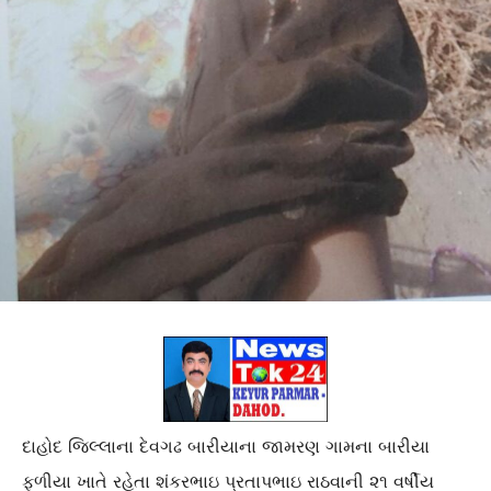
દાહોદ જિલ્લાના દેવગઢ બારીયાના જામરણ ગામના બારીયા
ફળીયા ખાતે રહેતા શંકરભાઇ પ્રતાપભાઇ રાઠવાની ૨૧ વર્ષીય