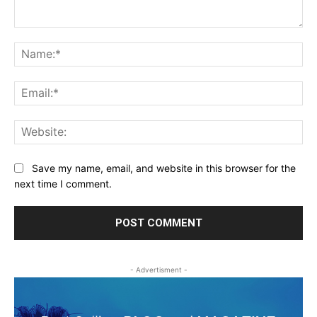
Comment:
Na
Ema
Web
Save my name, email, and website in this browser for the
next time I comment.
- Advertisment -