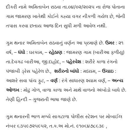
દીકરી નામે અમિતાબેન રાઠવા તા.૦૪/૦૨/૨૦૨૫ ના રોજ પોતાના
ગામ જામરણ ખાતેથી કોઈને કહ્યા વગર નીકળી ગયેલ છે, જેની
તપાસ કરવા છતાય આજ દિન સુધી મળી આવેલ નથી.
ગુમ થનાર અમિતાબેન રાઠવાનું વર્ણન આ પ્રમાણે છે.
ઉમર
: ૨૧
વર્ષ, –
ધંધો
: ઘરકામ, –
રહેઠાણ
: જામરણ ગામ (બારીઆ ફળીયુ)
તા.દેવગઢ બારીઆ, જી.દાહોદ, –
પહેરવેશ
: શરીરે કાળા રંગનો
પંજાબી ડ્રેસ પહેરેલ છે.,
શરીરનો બાંધો
: મધ્યમ, –
ઉંચાઇ
:
આશરે સવા પાંચ ફુટ, –
વર્ણ
: રંગે સાધારણ શ્યામ વર્ણ, –
અન્ય
ઓળખ
: મોઢુ ગોળ, વાળા કાળા અને માથે વાળનો અંબોડો બાધે છે.
તેણી હિન્દી – ગુજરાતી ભાષા જાણે છે.
ગુમ થનારની ભાળ મળ્યે સાગટાળા પોલીસ સ્ટેશન પર મોબાઈલ
નંબર ૬૩૫૯૭૨૫૯૫૨, ત.ક.અ મો.નં. ૯૧૦૬૪૭૮૬૩૯ ,