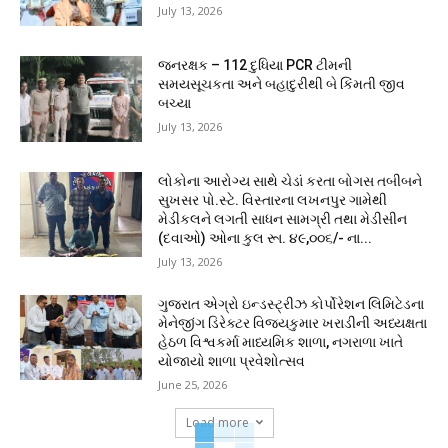
July 13, 2026
જનરક્ષક – 112 દુધિયા PCR ટીમની
સમયસૂચકતા અને બહાદુરીથી બે કિંમતી જીવ
બચ્યા
July 13, 2026
લોકોના આરોગ્ય સાથે ચેડાં કરતા બોગસ તબીબને
સુખસર પો.સ્ટે. વિસ્તારના લખનપુર ગામેથી
મેડીકલને લગતી સાધન સામગ્રી તથા મેડીસીન
(દવાઓ) ઓના કુલ રૂા. ૪૯,૦૦૬/- ના...
July 13, 2026
ગુજરાત એગ્રો ઇન્ડસ્ટ્રીઝ કોર્પોરેશન લિમિટેડના
મેનેજીંગ ડિરેક્ટર વિજયકુમાર ખરાડીની અધ્યક્ષતા
હેઠળ વિશ્વકર્મા માધ્યમિક શાળા, નગરાળા ખાતે
યોજાયો શાળા પ્રવેશોત્સવ
June 25, 2026
Load more