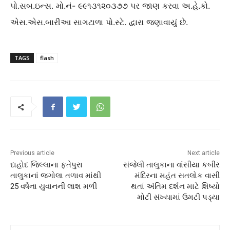
પો.સબ.ઇન્સ. મો.નં- ૯૯૧૩૧૨૦૩૭૭ પર જાણ કરવા અ.હે.કો.
એસ.એસ.બારીઆ સાગટાળા પો.સ્ટે. દ્વારા જણાવાયું છે.
TAGS
flash
Previous article
Next article
દાહોદ જિલ્લાના ફતેપુરા
સંજેલી તાલુકાના વાંસીયા કબીર
તાલુકાનાં જગોલા તળાવ માંથી
મંદિરના મહંત સતલોક વાસી
25 વર્ષેના યુવાનની લાશ મળી
થતાં અંતિમ દર્શન માટે શિષ્યો
મોટી સંખ્યામાં ઉમટી પડ્યા