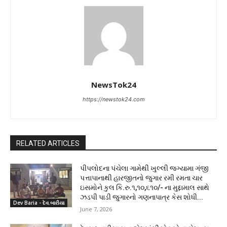
NewsTok24
https://newstok24.com
RELATED ARTICLES
પીપલોદના પંચેલા ગામેથી ખુલ્લી જગ્યામા ગંજી
પત્તાપાનાથી હારજીતનો જુગાર રમી રમતા ચાર
ઇસમોને કુલ કિ.રુ.૧,૧૦,૬૧૦/- ના મુદ્દામાલ સાથે
ઝડપી પાડી જુગારનો ગણનાપાત્ર કેસ શોધી...
Dev Baria - દેવ.બારીયા
June 7, 2026