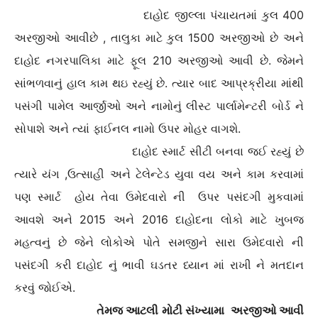
દાહોદ જીલ્લા પંચાયતમાં કુલ 400
અરજીઓ આવીછે , તાલુકા માટે કુલ 1500 અરજીઓ છે અને
દાહોદ નગરપાલિકા માટે ફૂલ 210 અરજીઓ આવી છે. જેમને
સાંભળવાનું હાલ કામ થઇ રહ્યું છે. ત્યાર બાદ આપ્રક્રીયા માંથી
પસંગી પામેલ આર્જીઓ અને નામોનું લીસ્ટ પાર્લામેન્ટરી બોર્ડ ને
સોપાશે અને ત્યાં ફાઈનલ નામો ઉપર મોહર વાગશે.
દાહોદ સ્માર્ટ સીટી બનવા જઈ રહ્યું છે
ત્યારે યંગ ,ઉત્સાહી અને ટેલેન્ટેડ યુવા વય અને કામ કરવામાં
પણ સ્માર્ટ હોય તેવા ઉમેદવારો ની ઉપર પસંદગી મુકવામાં
આવશે અને 2015 અને 2016 દાહોદના લોકો માટે ખુબજ
મહત્વનું છે જેને લોકોએ પોતે સમજીને સારા ઉમેદવારો ની
પસંદગી કરી દાહોદ નું ભાવી ઘડતર ધ્યાન માં રાખી ને મતદાન
કરવું જોઈએ.
તેમજ આટલી મોટી સંખ્યામા અરજીઓ આવી