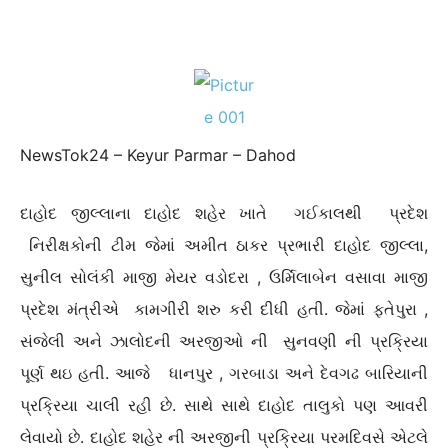
NewsTok24 – Keyur Parmar – Dahod
દાહોદ જીલ્લાના દાહોદ શહેર ખાતે ગઈકાલથી પ્રદેશ
નિરીક્ષકોની ટીમ જેમાં અમીત ઠાકર પ્રભારી દાહોદ જીલ્લા,
સુનીલ સોલંકી માજી મેયર વડોદરા , ઉર્મિલાબેન વસાવા માજી
પ્રદેશ મંત્રીએ કામગીરી શરુ કરી દીધી હતી. જેમાં ફતેપુરા ,
સંજેલી અને ઝાલોદની અરજીઓ ની સુનવણી ની પ્રક્રિયા
પૂર્ણ થઇ હતી. આજે ધાનપુર , ગરબાડા અને દેવગઢ બારિયાની
પ્રક્રિયા ચાલી રહી છે. સાથે સાથે દાહોદ તાલુકો પણ આવરી
લેવાયો છે. દાહોદ શહેર ની અરજીની પ્રક્રિયા પરમદિવસે એટલે