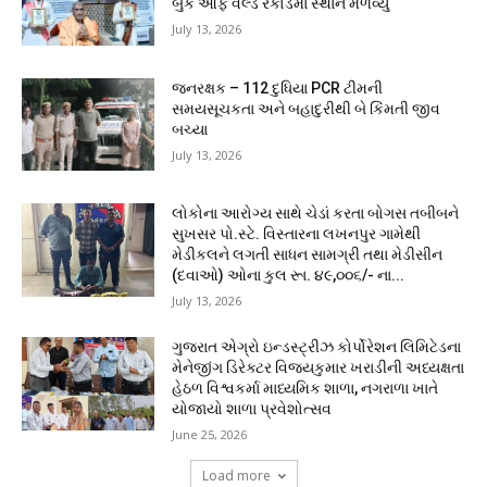
બુક ઓફ વર્લ્ડ રેકોર્ડમાં સ્થાન મેળવ્યું
July 13, 2026
જનરક્ષક – 112 દુધિયા PCR ટીમની
સમયસૂચકતા અને બહાદુરીથી બે કિંમતી જીવ
બચ્યા
July 13, 2026
લોકોના આરોગ્ય સાથે ચેડાં કરતા બોગસ તબીબને
સુખસર પો.સ્ટે. વિસ્તારના લખનપુર ગામેથી
મેડીકલને લગતી સાધન સામગ્રી તથા મેડીસીન
(દવાઓ) ઓના કુલ રૂા. ૪૯,૦૦૬/- ના...
July 13, 2026
ગુજરાત એગ્રો ઇન્ડસ્ટ્રીઝ કોર્પોરેશન લિમિટેડના
મેનેજીંગ ડિરેક્ટર વિજયકુમાર ખરાડીની અધ્યક્ષતા
હેઠળ વિશ્વકર્મા માધ્યમિક શાળા, નગરાળા ખાતે
યોજાયો શાળા પ્રવેશોત્સવ
June 25, 2026
Load more