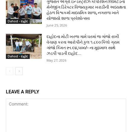
ગુજરાત એગ્રો ઇન્ડસ્ટ્રીઝ કોર્પોરેશન લિમિટેડના
મેનેજીંગ ડિરેક્ટર વિજયકુમાર ખરાડીની અધ્યક્ષતા
હેઠળ વિશ્વકર્મા માધ્યમિક શાળા, નગરાળા ખાતે
યોજાયો શાળા પ્રવેશોત્સવ
Dahod - દાહોદ
June 25, 2026
દાહોદના મોટી ખરજ ગામે ઘરમાં જ ગાંજો રાખી
વેચાણ કરતા આરોપીને કુલ ૧.૮૯૦ કિલો ગ્રામ
ગાંજો કિંમત રૂા.૯૪,૫૦૦/- ના મુદ્દામાલ સાથે
ઝડપી પાડતી દાહોદ...
Dahod - દાહોદ
May 27, 2026
LEAVE A REPLY