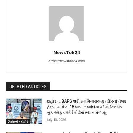
NewsTok24
https://newstok24.com
RELATED ARTICLES
દાહોદના BAPS શ્રી સ્વામિનારાયણ મંદિરનાં નેજા
હેઠળ આવેલાં 15 બાળ – બાલિકાઓએ ગિનીઝ
બુક ઓફ વર્લ્ડ રેકોર્ડમાં સ્થાન મેળવ્યું
July 13, 2026
Dahod - દાહોદ