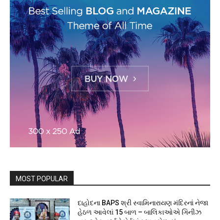
MOST POPULAR
દાહોદના BAPS શ્રી સ્વામિનારાયણ મંદિરનાં નેજા
હેઠળ આવેલાં 15 બાળ – બાલિકાઓએ ગિનીઝ