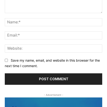
Comment:
Na
Ema
Web
Save my name, email, and website in this browser for the
next time I comment.
- Advertisment -