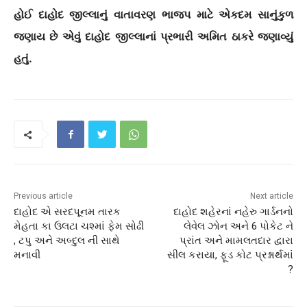
હોઈ દાહોદ જીલ્લાનું વાતાવરણ ભાજપ માટે એકદમ સાનુંકુળ
જણાય છે એવું દાહોદ જીલ્લાનાં પ્રભારી અમિત ઠાકરે જણાવ્યું
હતું.
Previous article
Next article
દાહોદ એ સરદપૂનમ તારક
દાહોદ શહેરનાં નહેરુ ગાર્ડનનો
મેહતા કા ઉલટા ચશ્માં ફેમ સોઢી
લેવેલ ઝોન અને 6 પોકેટ ને
, ટપુ અને અબ્દુલ ની સાથે
પ્રાંત અને મામલતદાર દ્વારા
મનાવી
સીલ કરાયા, ફૂડ કોટ પ્રશ્નાર્થમાં
?