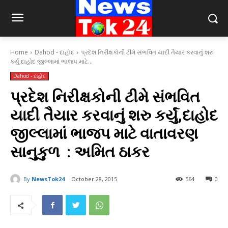
Home
Dahod - દાહોદ
પ્રદેશ નિરીક્ષકોની ટીમે સંભવિત યાદી તૈયાર કરવાનું શરુ
કર્યું,દાહોદ જીલ્લામાં ભાજપ માટે...
Dahod - દાહોદ
પ્રદેશ નિરીક્ષકોની ટીમે સંભવિત
યાદી તૈયાર કરવાનું શરુ કર્યું,દાહોદ
જીલ્લામાં ભાજપ માટે વાતાવરણ
સાનુકુળ : અમિત ઠાકર
By
NewsTok24
October 28, 2015
564
0