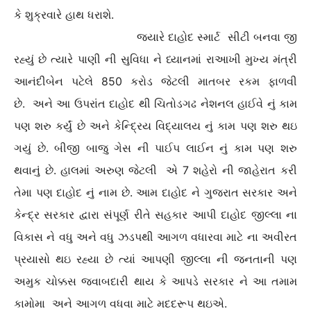
કે શુક્રવારે હાથ ધરાશે.
જયારે દાહોદ સ્માર્ટ સીટી બનવા જી
રહ્યું છે ત્યારે પાણી ની સુવિધા ને ધ્યાનમાં રાઆખી મુખ્ય મંત્રી
આનંદીબેન પટેલે 850 કરોડ જેટલી માતબર રકમ ફાળવી
છે. અને આ ઉપરાંત દાહોદ થી ચિતોડગઢ નેશનલ હાઈવે નું કામ
પણ શરુ કર્યું છે અને કેન્દ્રિય વિદ્યાલય નું કામ પણ શરુ થઇ
ગયું છે. બીજી બાજુ ગેસ ની પાઈપ લાઈન નું કામ પણ શરુ
થવાનું છે. હાલમાં અરુણ જેટલી એ 7 શહેરો ની જાહેરાત કરી
તેમા પણ દાહોદ નું નામ છે. આમ દાહોદ ને ગુજરાત સરકાર અને
કેન્દ્ર સરકાર દ્વારા સંપૂર્ણ રીતે સહકાર આપી દાહોદ જીલ્લા ના
વિકાસ ને વધુ અને વધુ ઝડપથી આગળ વધારવા માટે ના અવીરત
પ્રયાસો થઇ રહ્યા છે ત્યાં આપણી જીલ્લા ની જનતાની પણ
અમુક ચોક્કસ જવાબદારી થાય કે આપડે સરકાર ને આ તમામ
કામોમા અને આગળ વધવા માટે મદદરૂપ થઇએ.