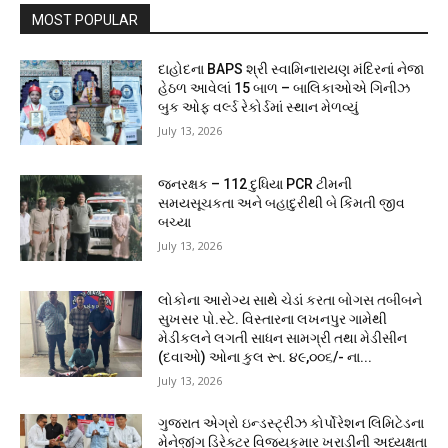
MOST POPULAR
દાહોદના BAPS શ્રી સ્વામિનારાયણ મંદિરનાં નેજા
હેઠળ આવેલાં 15 બાળ – બાલિકાઓએ ગિનીઝ
બુક ઓફ વર્લ્ડ રેકોર્ડમાં સ્થાન મેળવ્યું
July 13, 2026
જનરક્ષક – 112 દુધિયા PCR ટીમની
સમયસૂચકતા અને બહાદુરીથી બે કિંમતી જીવ
બચ્યા
July 13, 2026
લોકોના આરોગ્ય સાથે ચેડાં કરતા બોગસ તબીબને
સુખસર પો.સ્ટે. વિસ્તારના લખનપુર ગામેથી
મેડીકલને લગતી સાધન સામગ્રી તથા મેડીસીન
(દવાઓ) ઓના કુલ રૂા. ૪૯,૦૦૬/- ના...
July 13, 2026
ગુજરાત એગ્રો ઇન્ડસ્ટ્રીઝ કોર્પોરેશન લિમિટેડના
મેનેજીંગ ડિરેક્ટર વિજયકુમાર ખરાડીની અધ્યક્ષતા