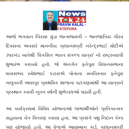
આજે ભગવાન બિરસા મુંડા જન્મજયંતી – જનજાતિય ગૌરવ
દિવસના અવસરે માનનીય પ્રધાનમંત્રી નરેન્દ્રભાઈ મોદીએ
ઝારખંડ ખાતેથી ‘વિકસિત ભારત સંકલ્પ યાત્રા’ નો રાષ્ટ્રવ્યાપી
શુભારંભ કરાવ્યો હતો. જે અંતર્ગત ફતેપુરા વિધાનસભાના
ધારાસભ્ય રમેશભાઈ કટારાએ પોતાના મતવિસ્તાર ફતેપુરા
તાલુકાની આસપુર પ્રાથમિક શાળાના પટાંગણમાંથી આ યાત્રાને
પ્રસ્થાન કરાવી નૂતન વર્ષની શુભેચ્છાઓ પાઠવી હતી.
આ કાર્યક્રમમાં વિવિધ યોજનાઓ લાભાર્થીઓને પ્રતિકાત્મક
સહાયના ચેક વિતરણ કરાયા હતા. આ પ્રસંગે પશુ નિદાન કેમ્પ
પણ યોજાયો હતો. આ વેળાએ આયુષ્માન કાર્ડ, પ્રધાનમંત્રી