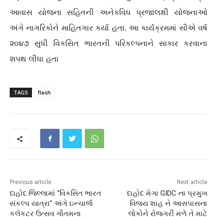
આવાસ યોજના સહિતની અનેકવિધ પ્રજાલક્ષી યોજનાઓ
અંગે નાગરિકોને માહિતગાર કર્યા હતા. આ કાર્યક્રમમાં સૌએ વર્ષ
૨૦૪૭ સુધી વિકસિત ભારતની પરિકલ્પનાને સાકાર કરવાના
શપથ લીધા હતા
TAGS
flash
Previous article
Next article
દાહોદ જિલ્લામાં “વિકસિત ભારત
દાહોદ મેગા GIDC ના પ્રમુખ
સંકલ્પ યાત્રા” અંગે ઇન્ચાર્જ
વિજય શાહ ને આસપાસના
કલેકટર ઉત્સવ ગૌતમના
લોકોને રોજગરી મળે તે માટે