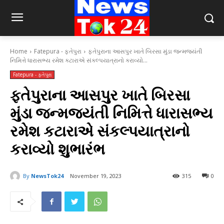
Home
Fatepura - ફતેપુરા
ફતેપુરાના આસપુર ખાતે બિરસા મુંડા જન્મજયંતી
નિમિત્તે ધારાસભ્ય રમેશ કટારાએ સંકલ્પયાત્રાનો કરાવ્યો...
Fatepura - ફતેપુરા
ફતેપુરાના આસપુર ખાતે બિરસા
મુંડા જન્મજયંતી નિમિત્તે ધારાસભ્ય
રમેશ કટારાએ સંકલ્પયાત્રાનો
કરાવ્યો શુભારંભ
By
NewsTok24
November 19, 2023
315
0