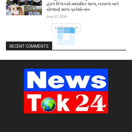
હેઠળ વિશ્વકર્મા માધ્યમિક શાળા, નગરાળા ખાતે
યોજાયો શાળા પ્રવેશોત્સવ
June 25, 2026
Load more
RECENT COMMENTS