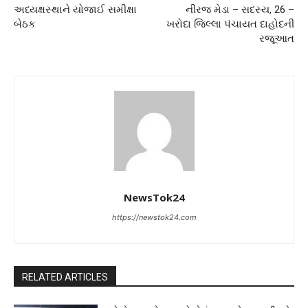
અધ્યક્ષસ્થાને યોજાઈ સમીક્ષા
નીરજ મેડા – સદસ્ય, 26 –
બેઠક
ખરોદા જિલ્લા પંચાયત દાહોદની
રજૂઆત
NewsTok24
https://newstok24.com
RELATED ARTICLES