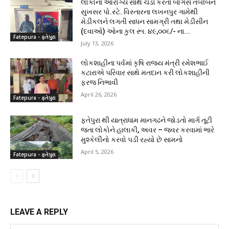
લોકોના આરોગ્ય સાથે ચેડાં કરતા બોગસ તબીબને
સુખસર પો.સ્ટે. વિસ્તારના લખનપુર ગામેથી
મેડીકલને લગતી સાધન સામગ્રી તથા મેડીસીન
(દવાઓ) ઓના કુલ રૂા. ૪૯,૦૦૬/- ના...
Fatepura - ફતેપુરા
July 13, 2026
લોકશાહીના પર્વમાં કૃષિ રાજ્ય મંત્રી રમેશભાઈ
કટારાએ પરિવાર સાથે મતદાન કરી લોકશાહીની
ફરજ નિભાવી
April 26, 2026
Fatepura - ફતેપુરા
ફતેપુરા થી યાત્રાધામ માનગઢને જોડતો માર્ગ તૂટી
જતા લોકોને હાલાકી, અવર – જવર કરવામાં ભારે
મુશ્કેલીનો કરવો પડી રહ્યો છે સામનો
April 5, 2026
Fatepura - ફતેપુરા
LEAVE A REPLY