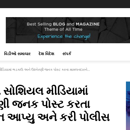
વિડીઓ સમાચાર
દેશ વિદેશ
સંપર્ક
 મીડિયામાં ભડકાઉ અને ઉશ્કેરણી જનક પોસ્ટ કરતા મામલતદારને...
રા સોશિયલ મીડિયામાં
ણી જનક પોસ્ટ કરતા
 આપ્યુ અને કરી પોલીસ