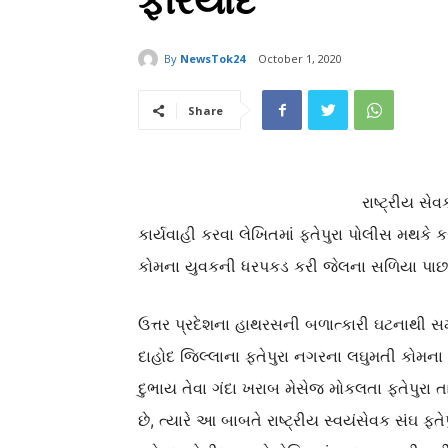
ફરિયાદ
By
NewsTok24
October 1, 2020
Share
રાષ્ટ્રીય સે
કાર્યવાહી કરવા લેખિતમાં ફતેપુરા પોલીસ મથકે
કોમના યુવકની ધરપકડ કરી જેલના સળિયા પાછળ
ઉત્તર પ્રદેશના હાથરસની બળાત્કારી ઘટનાથી સમ
દાહોદ જિલ્લાના ફતેપુરા નગરના લઘુમતી કોમન
દુભાય તેવા ગંદા ખરાબ મેસેજ મોકલતા ફતેપુરા ત
છે, ત્યારે આ બાબતે રાષ્ટ્રીય સ્વયંસેવક સંઘ ફત