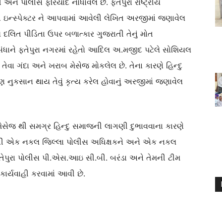
 પોલીસે ફરિયાદ નોંધાવેેેલ છે. ફતેપુરા રાષ્ટ્રીય
બ ઇન્સ્પેક્ટર ને આપવામાં આવેલી લેખિત અરજીમાં જણાવેલ
ય દલિત પીડિતા ઉપર બળાત્કાર ગુજરાતી તેનું મોત
ંધાને ફતેપુરા નગરમાં રહેતો આદિલ અ.મજીદ પટેલે સોશિયલ
ેવા ગંદા અને ખરાબ મેસેજ મોકલેલ છે. તેના કારણે હિન્દુ
કસાન થાય તેવું કૃત્ય કરેલ હોવાનું અરજીમાં જણાવેલ
ેસેજ થી સમગ્ર હિન્દુ સમાજની લાગણી દુભાવવાના કારણે
જીની એક નકલ જિલ્લા પોલીસ અધિક્ષકને અને એક નકલ
તેપુરા પોલીસ પી.એસ.આઇ સી.બી. બરંડા અને તેમની ટીમ
ર્યવાહી કરવામાં આવી છે.