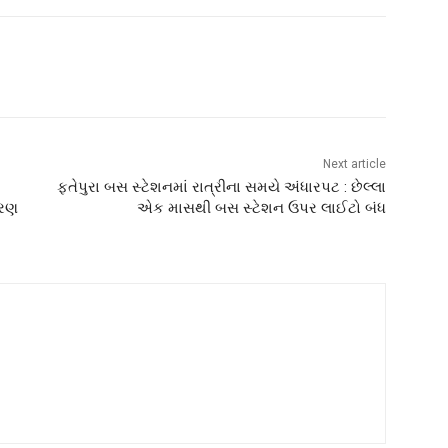
Next article
ફતેપુરા બસ સ્ટેશનમાં રાત્રીના સમયે અંધારપટ : છેલ્લા
તરણ
એક માસથી બસ સ્ટેશન ઉપર લાઈટો બંધ