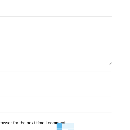
Name:*
Email:*
Website:
rowser for the next time I comment.