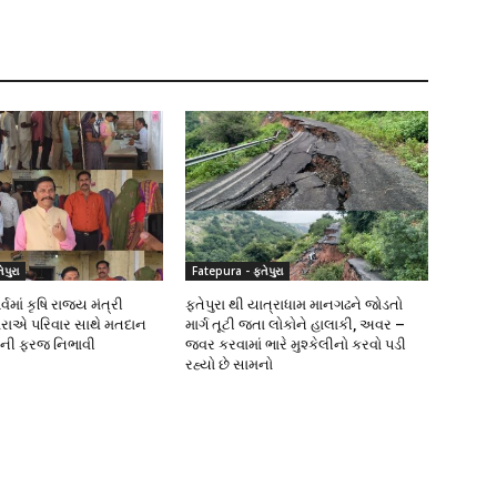
પુરા
Fatepura - ફતેપુરા
વમાં કૃષિ રાજ્ય મંત્રી
ફતેપુરા થી યાત્રાધામ માનગઢને જોડતો
રાએ પરિવાર સાથે મતદાન
માર્ગ તૂટી જતા લોકોને હાલાકી, અવર –
ીની ફરજ નિભાવી
જવર કરવામાં ભારે મુશ્કેલીનો કરવો પડી
રહ્યો છે સામનો