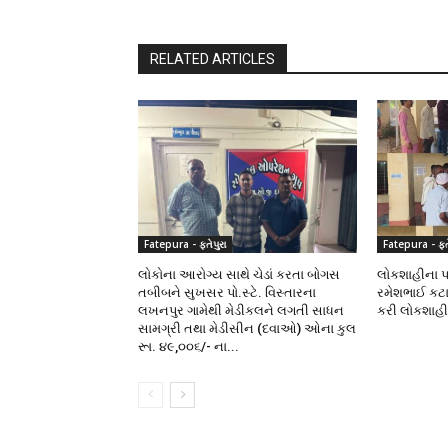
RELATED ARTICLES
Fatepura - ફતેપુરા
Fatepura - ફતે
લોકોના આરોગ્ય સાથે ચેડાં કરતા બોગસ
લોકશાહીના પર્
તબીબને સુખસર પો.સ્ટે. વિસ્તારના
રમેશભાઈ કટા
લખનપુર ગામેથી મેડીકલને લગતી સાધન
કરી લોકશાહ
સામગ્રી તથા મેડીસીન (દવાઓ) ઓના કુલ
રૂા. ૪૯,૦૦૬/- ના...