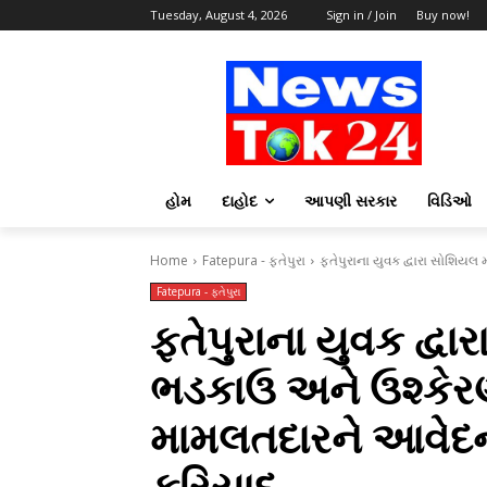
Tuesday, August 4, 2026
Sign in / Join
Buy now!
હોમ
દાહોદ
આપણી સરકાર
વિડિઓ
Home
Fatepura - ફતેપુરા
ફતેપુરાના યુવક દ્વારા સોશિયલ
Fatepura - ફતેપુરા
ફતેપુરાના યુવક દ્વા
ભડકાઉ અને ઉશ્કેર
મામલતદારને આવેદન