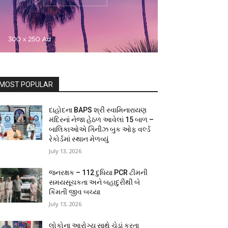
MOST POPULAR
દાહોદના BAPS શ્રી સ્વામિનારાયણ
મંદિરનાં નેજા હેઠળ આવેલાં 15 બાળ –
બાલિકાઓએ ગિનીઝ બુક ઓફ વર્લ્ડ
રેકોર્ડમાં સ્થાન મેળવ્યું
July 13, 2026
જનરક્ષક – 112 દુધિયા PCR ટીમની
સમયસૂચકતા અને બહાદુરીથી બે
કિંમતી જીવ બચ્યા
July 13, 2026
લોકોના આરોગ્ય સાથે ચેડાં કરતા