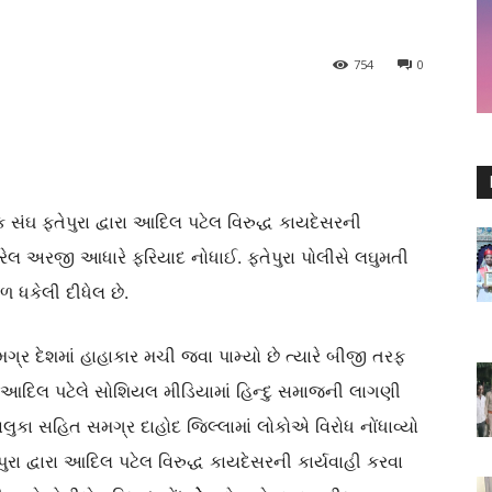
754
0
વક સંઘ ફતેપુરા દ્વારા આદિલ પટેલ વિરુદ્ધ કાયદેસરની
 કરેલ અરજી આધારે ફરિયાદ નોધાઈ. ફતેપુરા પોલીસે લઘુમતી
 ધકેલી દીધેલ છે.
ગ્ર દેશમાં હાહાકાર મચી જવા પામ્યો છે ત્યારે બીજી તરફ
ા આદિલ પટેલે સોશિયલ મીડિયામાં હિન્દુ સમાજની લાગણી
ાલુકા સહિત સમગ્ર દાહોદ જિલ્લામાં લોકોએ વિરોધ નોંધાવ્યો
ેપુરા દ્વારા આદિલ પટેલ વિરુદ્ધ કાયદેસરની કાર્યવાહી કરવા