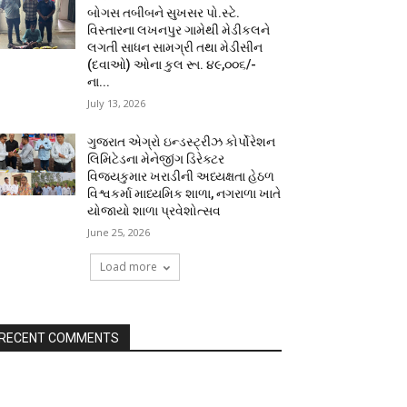
બોગસ તબીબને સુખસર પો.સ્ટે.
વિસ્તારના લખનપુર ગામેથી મેડીકલને
લગતી સાધન સામગ્રી તથા મેડીસીન
(દવાઓ) ઓના કુલ રૂા. ૪૯,૦૦૬/-
ના...
July 13, 2026
ગુજરાત એગ્રો ઇન્ડસ્ટ્રીઝ કોર્પોરેશન
લિમિટેડના મેનેજીંગ ડિરેક્ટર
વિજયકુમાર ખરાડીની અધ્યક્ષતા હેઠળ
વિશ્વકર્મા માધ્યમિક શાળા, નગરાળા ખાતે
યોજાયો શાળા પ્રવેશોત્સવ
June 25, 2026
Load more
RECENT COMMENTS