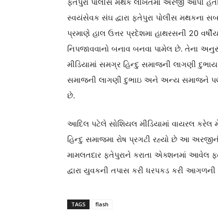
ફતેપુરા પોલીસ મથકે લેખિતમાં અરજી આપી હતી અને
સ્વયંસેવક સંઘ દ્વારા ફતેપુરા પોલીસ મથકના સ
પ્રમાણે હાલ ઉત્તર પ્રદેશમા હાથરસની 20 વર્ષી
નિપજાવવાનો બનાવ બનવા પામેલ છે. તેના અનુસ
મીડિયામાં સમગ્ર હિન્દુ સમાજની લાગણી દુભાય ત
સમાજની લાગણી દુભાઇ અને અન્ય સમાજને પણ નુ
છે.
આદિલ પટેલે સોશિયલ મીડિયામાં વાયરલ કરેલ મ
હિન્દુ સમાજમા રોષ પ્રગટી રહ્યો છે આ અર
મામલતદાર ફતેપુરાને કરાતા એક્શનમાં આવેલ ફ
દ્વારા યુવકની તપાસ કરી ધરપકડ કરી આગળની કા
TAGS
flash