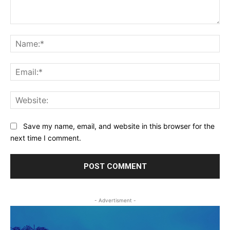
Comment:
Na
Ema
Web
Save my name, email, and website in this browser for the
next time I comment.
- Advertisment -