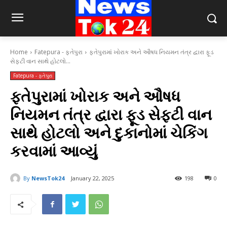
Home
Fatepura - ફતેપુરા
ફતેપુરામાં ખોરાક અને ઔષધ નિયમન તંત્ર દ્વારા ફૂડ
સેફટી વાન સાથે હોટલો...
Fatepura - ફતેપુરા
ફતેપુરામાં ખોરાક અને ઔષધ
નિયમન તંત્ર દ્વારા ફૂડ સેફટી વાન
સાથે હોટલો અને દુકાનોમાં ચેકિંગ
કરવામાં આવ્યું
By
NewsTok24
January 22, 2025
198
0