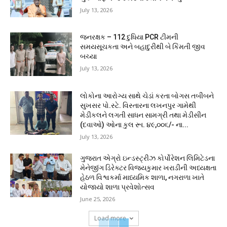
July 13, 2026
જનરક્ષક – 112 દુધિયા PCR ટીમની
સમયસૂચકતા અને બહાદુરીથી બે કિંમતી જીવ
બચ્યા
July 13, 2026
લોકોના આરોગ્ય સાથે ચેડાં કરતા બોગસ તબીબને
સુખસર પો.સ્ટે. વિસ્તારના લખનપુર ગામેથી
મેડીકલને લગતી સાધન સામગ્રી તથા મેડીસીન
(દવાઓ) ઓના કુલ રૂા. ૪૯,૦૦૬/- ના...
July 13, 2026
ગુજરાત એગ્રો ઇન્ડસ્ટ્રીઝ કોર્પોરેશન લિમિટેડના
મેનેજીંગ ડિરેક્ટર વિજયકુમાર ખરાડીની અધ્યક્ષતા
હેઠળ વિશ્વકર્મા માધ્યમિક શાળા, નગરાળા ખાતે
યોજાયો શાળા પ્રવેશોત્સવ
June 25, 2026
Load more