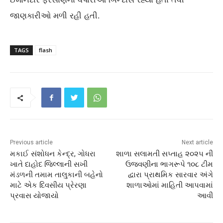
જાણકારીઓ મળી રહી હતી.
TAGS
flash
Previous article
Next article
મકાઈ સંશોધન કેન્દ્ર, ગોધરા
શાળા સલામતી સપ્તાહ ૨૦૨૫ ની
ખાતે દાહોદ જિલ્લાની સખી
ઉજવણીના ભાગરૂપે ૧૦૮ ટીમ
મંડળની તમામ તાલુકાની બહેનો
દ્વારા પ્રાથમિક સારવાર અંગે
માટે એક દિવસીય પ્રેરણા
શાળાઓમાં માહિતી આપવામાં
પ્રવાસ યોજાયો
આવી