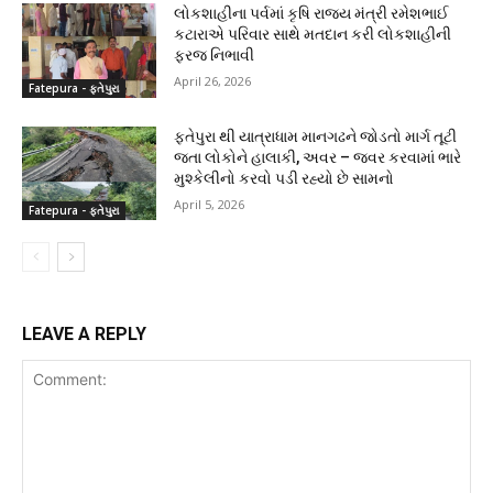
લોકશાહીના પર્વમાં કૃષિ રાજ્ય મંત્રી રમેશભાઈ
કટારાએ પરિવાર સાથે મતદાન કરી લોકશાહીની
ફરજ નિભાવી
April 26, 2026
Fatepura - ફતેપુરા
ફતેપુરા થી યાત્રાધામ માનગઢને જોડતો માર્ગ તૂટી
જતા લોકોને હાલાકી, અવર – જવર કરવામાં ભારે
મુશ્કેલીનો કરવો પડી રહ્યો છે સામનો
April 5, 2026
Fatepura - ફતેપુરા
LEAVE A REPLY