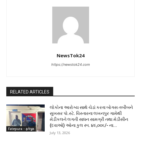
NewsTok24
https://newstok24.com
RELATED ARTICLES
લોકોના આરોગ્ય સાથે ચેડાં કરતા બોગસ તબીબને
સુખસર પો.સ્ટે. વિસ્તારના લખનપુર ગામેથી
મેડીકલને લગતી સાધન સામગ્રી તથા મેડીસીન
(દવાઓ) ઓના કુલ રૂા. ૪૯,૦૦૬/- ના...
Fatepura - ફતેપુરા
July 13, 2026