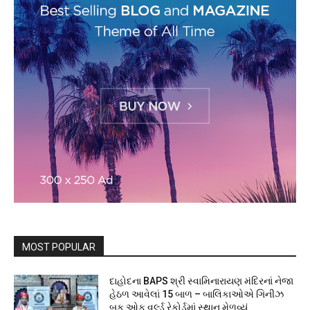
MOST POPULAR
દાહોદના BAPS શ્રી સ્વામિનારાયણ મંદિરનાં નેજા
હેઠળ આવેલાં 15 બાળ – બાલિકાઓએ ગિનીઝ
બુક ઓફ વર્લ્ડ રેકોર્ડમાં સ્થાન મેળવ્યું