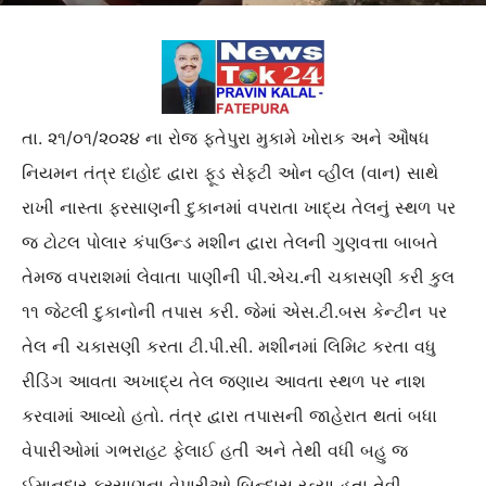
તા. ૨૧/૦૧/૨૦૨૪ ના રોજ ફતેપુરા મુકામે ખોરાક અને ઔષધ
નિયમન તંત્ર દાહોદ દ્વારા ફૂડ સેફ્ટી ઓન વ્હીલ (વાન) સાથે
રાખી નાસ્તા ફરસાણની દુકાનમાં વપરાતા ખાદ્ય તેલનું સ્થળ પર
જ ટોટલ પોલાર કંપાઉન્ડ મશીન દ્વારા તેલની ગુણવત્તા બાબતે
તેમજ વપરાશમાં લેવાતા પાણીની પી.એચ.ની ચકાસણી કરી કુલ
૧૧ જેટલી દુકાનોની તપાસ કરી. જેમાં એસ.ટી.બસ કેન્ટીન પર
તેલ ની ચકાસણી કરતા ટી.પી.સી. મશીનમાં લિમિટ કરતા વધુ
રીડિંગ આવતા અખાદ્ય તેલ જણાય આવતા સ્થળ પર નાશ
કરવામાં આવ્યો હતો. તંત્ર દ્વારા તપાસની જાહેરાત થતાં બધા
વેપારીઓમાં ગભરાહટ ફેલાઈ હતી અને તેથી વધી બહુ જ
ઈમાનદાર ફરસાણના વેપારીઓ બિન્દાસ રહ્યા હતા તેવી