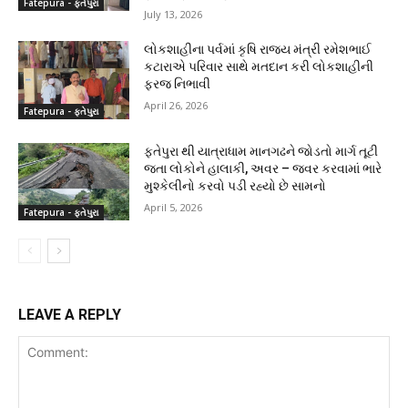
Fatepura - ફતેપુરા
July 13, 2026
લોકશાહીના પર્વમાં કૃષિ રાજ્ય મંત્રી રમેશભાઈ
કટારાએ પરિવાર સાથે મતદાન કરી લોકશાહીની
ફરજ નિભાવી
April 26, 2026
Fatepura - ફતેપુરા
ફતેપુરા થી યાત્રાધામ માનગઢને જોડતો માર્ગ તૂટી
જતા લોકોને હાલાકી, અવર – જવર કરવામાં ભારે
મુશ્કેલીનો કરવો પડી રહ્યો છે સામનો
April 5, 2026
Fatepura - ફતેપુરા
LEAVE A REPLY