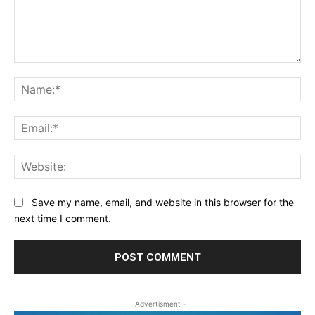
Comment:
Na
Ema
Web
Save my name, email, and website in this browser for the
next time I comment.
- Advertisment -