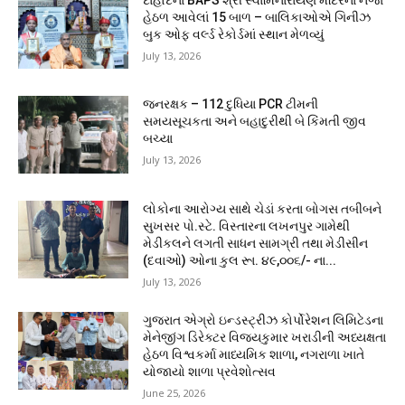
હેઠળ આવેલાં 15 બાળ – બાલિકાઓએ ગિનીઝ
બુક ઓફ વર્લ્ડ રેકોર્ડમાં સ્થાન મેળવ્યું
July 13, 2026
જનરક્ષક – 112 દુધિયા PCR ટીમની
સમયસૂચકતા અને બહાદુરીથી બે કિંમતી જીવ
બચ્યા
July 13, 2026
લોકોના આરોગ્ય સાથે ચેડાં કરતા બોગસ તબીબને
સુખસર પો.સ્ટે. વિસ્તારના લખનપુર ગામેથી
મેડીકલને લગતી સાધન સામગ્રી તથા મેડીસીન
(દવાઓ) ઓના કુલ રૂા. ૪૯,૦૦૬/- ના...
July 13, 2026
ગુજરાત એગ્રો ઇન્ડસ્ટ્રીઝ કોર્પોરેશન લિમિટેડના
મેનેજીંગ ડિરેક્ટર વિજયકુમાર ખરાડીની અધ્યક્ષતા
હેઠળ વિશ્વકર્મા માધ્યમિક શાળા, નગરાળા ખાતે
યોજાયો શાળા પ્રવેશોત્સવ
June 25, 2026