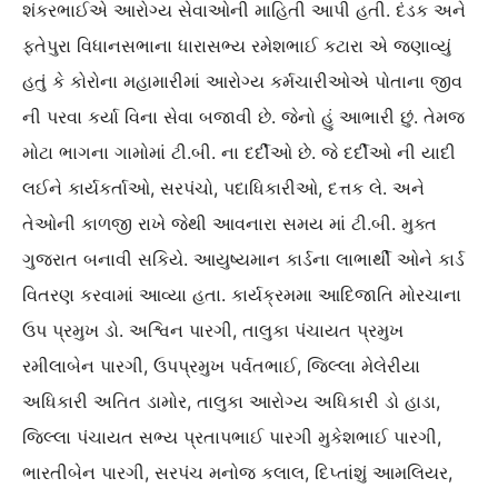
શંકરભાઈએ આરોગ્ય સેવાઓની માહિતી આપી હતી. દંડક અને
ફતેપુરા વિધાનસભાના ધારાસભ્ય રમેશભાઈ કટારા એ જણાવ્યું
હતું કે કોરોના મહામારીમાં આરોગ્ય કર્મચારીઓએ પોતાના જીવ
ની પરવા કર્યા વિના સેવા બજાવી છે. જેનો હું આભારી છું. તેમજ
મોટા ભાગના ગામોમાં ટી.બી. ના દર્દીઓ છે. જે દર્દીઓ ની યાદી
લઈને કાર્યકર્તાઓ, સરપંચો, પદાધિકારીઓ, દત્તક લે. અને
તેઓની કાળજી રાખે જેથી આવનારા સમય માં ટી.બી. મુક્ત
ગુજરાત બનાવી સકિયે. આયુષ્યમાન કાર્ડના લાભાર્થી ઓને કાર્ડ
વિતરણ કરવામાં આવ્યા હતા. કાર્યક્રમમા આદિજાતિ મોરચાના
ઉપ પ્રમુખ ડો. અશ્વિન પારગી, તાલુકા પંચાયત પ્રમુખ
રમીલાબેન પારગી, ઉપપ્રમુખ પર્વતભાઈ, જિલ્લા મેલેરીયા
અધિકારી અતિત ડામોર, તાલુકા આરોગ્ય અધિકારી ડો હાડા,
જિલ્લા પંચાયત સભ્ય પ્રતાપભાઈ પારગી મુકેશભાઈ પારગી,
ભારતીબેન પારગી, સરપંચ મનોજ કલાલ, દિપ્તાંશું આમલિયર,