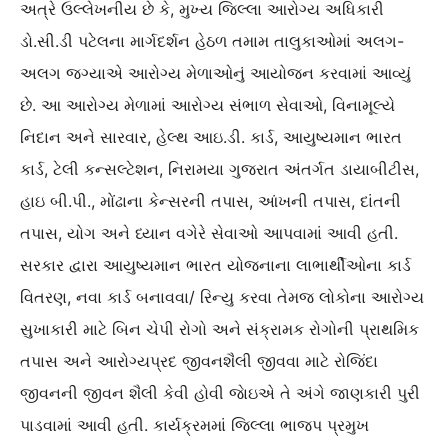
અત્રે ઉલ્લેખનીય છે કે, મુખ્ય જિલ્લા આરોગ્ય અધિકારી
ડો.સી.ડી પટેલના માર્ગદર્શન હેઠળ તમામ તાલુકાઓમાં અલગ-
અલગ જગ્યાએ આરોગ્ય મેળાઓનું આયોજન કરવામાં આવ્યું
છે. આ આરોગ્ય મેળામાં આરોગ્ય સંભાળ સેવાઓ, વિનામૂલ્યે
નિદાન અને સારવાર, હેલ્થ આઇ.ડી. કાર્ડ, આયુષ્યમાન ભારત
કાર્ડ, ટેલી કન્સલ્ટેશન, નિરામયા ગુજરાત અંતર્ગત ડાયાબીટીસ,
હાઇ બી.પી., મોંઢાના કેન્સરની તપાસ, આંખની તપાસ, દાંતની
તપાસ, યોગ અને ધ્યાન વગેરે સેવાઓ આપવામાં આવી હતી.
સરકાર દ્વારા આયુષ્યમાન ભારત યોજનાના લાભાર્થીઓના કાર્ડ
વિતરણ, નવા કાર્ડ બનાવવા/ રિન્યુ કરવા તેમજ લોકોના આરોગ્ય
સુખાકારી માટે બિન ચેપી રોગો અને સંક્રામક રોગોની પ્રાથમિક
તપાસ અને આરોગ્યપ્રદ જીવનશૈલી જીવવા માટે રોજિંદા
જીવનની જીવન શૈલી કેવી હોવી જાેઇએ તે અંગે જાણકારી પુરી
પાડવામાં આવી હતી. કાર્યક્રમમાં જિલ્લા ભાજપ પ્રમુખ