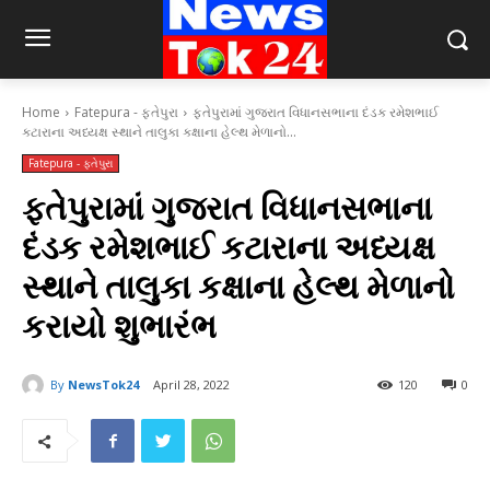
Home
Fatepura - ફતેપુરા
ફતેપુરામાં ગુજરાત વિધાનસભાના દંડક રમેશભાઈ
કટારાના અધ્યક્ષ સ્થાને તાલુકા કક્ષાના હેલ્થ મેળાનો...
Fatepura - ફતેપુરા
ફતેપુરામાં ગુજરાત વિધાનસભાના
દંડક રમેશભાઈ કટારાના અધ્યક્ષ
સ્થાને તાલુકા કક્ષાના હેલ્થ મેળાનો
કરાયો શુભારંભ
By
NewsTok24
April 28, 2022
120
0