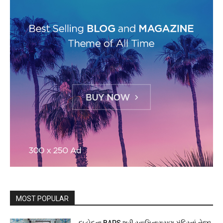
MOST POPULAR
દાહોદના BAPS શ્રી સ્વામિનારાયણ મંદિરનાં નેજા