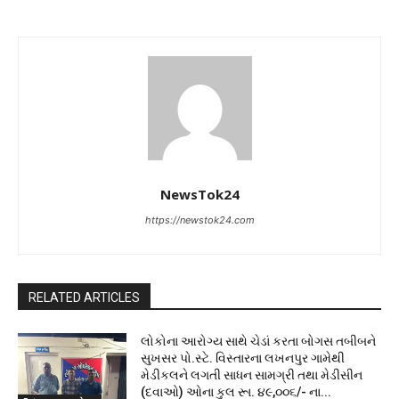
NewsTok24
https://newstok24.com
RELATED ARTICLES
લોકોના આરોગ્ય સાથે ચેડાં કરતા બોગસ તબીબને
સુખસર પો.સ્ટે. વિસ્તારના લખનપુર ગામેથી
મેડીકલને લગતી સાધન સામગ્રી તથા મેડીસીન
(દવાઓ) ઓના કુલ રૂા. ૪૯,૦૦૬/- ના...