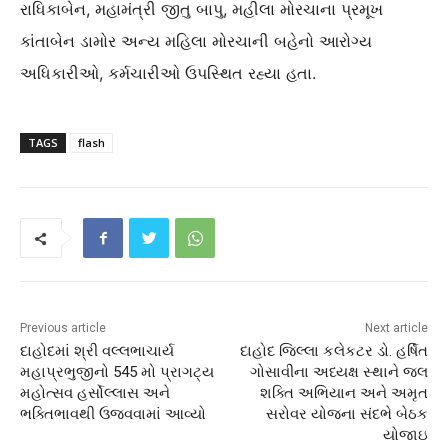
રાધિકાબેન, મહામંત્રી જીતુ બાપુ, મહીલા મોરચાના પ્રમૂખ
કાંતાબેન ડામોર અન્ય મહિલા મોરચાની બહેનો આરોગ્ય
અધિકારીઓ, કર્મચારીઓ ઉપસ્થિત રહ્યા હતા.
TAGS
flash
Previous article
Next article
દાહોદમાં શ્રી વલ્લભાચાર્ય
દાહોદ જિલ્લા કલેકટર ડો. હર્ષિત
મહાપ્રભુજીનો 545 મો પ્રાગટ્ય
ગોસાવીના અધ્યક્ષ સ્થાને જલ
મહોત્સવ હર્સોલ્લાસ અને
શક્તિ અભિયાન અને અમૃત
ભક્તિભાવથી ઉજવવામાં આવ્યો
સરોવર યોજના સંદભે બેઠક
યોજાઇ