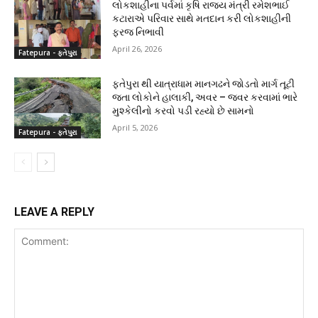
લોકશાહીના પર્વમાં કૃષિ રાજ્ય મંત્રી રમેશભાઈ
કટારાએ પરિવાર સાથે મતદાન કરી લોકશાહીની
ફરજ નિભાવી
April 26, 2026
Fatepura - ફતેપુરા
ફતેપુરા થી યાત્રાધામ માનગઢને જોડતો માર્ગ તૂટી
જતા લોકોને હાલાકી, અવર – જવર કરવામાં ભારે
મુશ્કેલીનો કરવો પડી રહ્યો છે સામનો
April 5, 2026
Fatepura - ફતેપુરા
LEAVE A REPLY