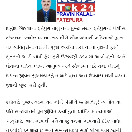
દાહોદ જિલ્લાના ફતેપુરા તાલુકાના મુખ્ય મથક ફતેપુરાના પોલીસ
સ્ટેશનમાં આવેલ વડના ઝાડ નીચે સૌભાગ્યવતી મહિલાઓ દ્વારા
વડ સાવિત્રીના વ્રતની પૂજા અર્ચના તથા વડના વૃક્ષની ફરતે
સુતરની આંટી બાંધી ફેરા ફરી ઉજવણી કરવામાં આવી હતી. અને
પોતાના પતિના લાંબા આયુષ્ય અને સૌભાગ્ય માટે તથા પોતાનું
દાંપત્યજીવન સુખમય રહે તે માટે વ્રત અને ઉપવાસ રાખી વડના
વૃક્ષની પૂજા કરી હતી.
શાસ્ત્રો મુજબ વડના વૃક્ષ નીચે બેસીને જ સાવિત્રીએ પોતાના
પતિ સત્યવાનને પુનર્જીવિત કર્યા હતા. ધાર્મિક માન્યતાઓ
અનુસાર, આમ કરવાથી પતિના જીવનમાં આવનારી દરેક બાધા
તકલીફો દૂર થાય છે અને સુખ-સમૃદ્ધિ સાથે લાંબા આયુષ્યની