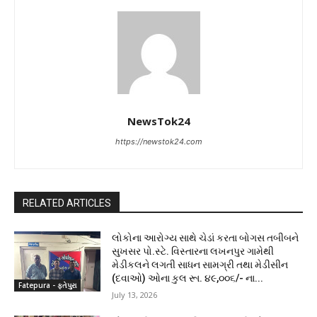
NewsTok24
https://newstok24.com
RELATED ARTICLES
લોકોના આરોગ્ય સાથે ચેડાં કરતા બોગસ તબીબને
સુખસર પો.સ્ટે. વિસ્તારના લખનપુર ગામેથી
મેડીકલને લગતી સાધન સામગ્રી તથા મેડીસીન
(દવાઓ) ઓના કુલ રૂા. ૪૯,૦૦૬/- ના...
Fatepura - ફતેપુરા
July 13, 2026