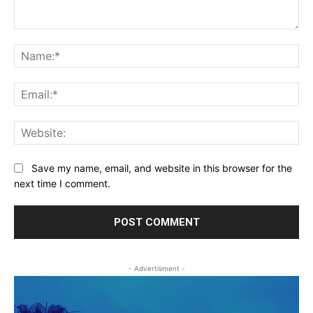
Comment:
Na
Ema
Web
Save my name, email, and website in this browser for the
next time I comment.
- Advertisment -