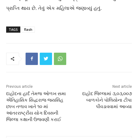
પ્રાપ્તિ થાય છે. તેવું એક મહિલાએ જણાવ્યું હતું.
TAGS
flash
Previous article
Next article
દાહોદના હાર્દ તેમજ ઓળખ સમા
દાહોદ જિલ્લામાં ૩,૦૩,૦૦૭
ઐતિહાસિક સિદ્ધરાજ જયસિંહ
બાળકોને પોલિયોના ટીપા
છાબ તળાવ ખાતે ૧૦ માં
પીવડાવવામાં આવ્યા
આંતરરાષ્ટ્રીય યોગ દિવસની
જિલ્લા કક્ષાની ઉજવણી કરાઈ