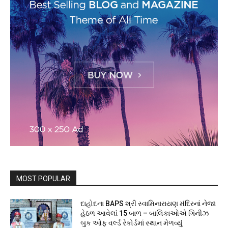
MOST POPULAR
દાહોદના BAPS શ્રી સ્વામિનારાયણ મંદિરનાં નેજા
હેઠળ આવેલાં 15 બાળ – બાલિકાઓએ ગિનીઝ
બુક ઓફ વર્લ્ડ રેકોર્ડમાં સ્થાન મેળવ્યું