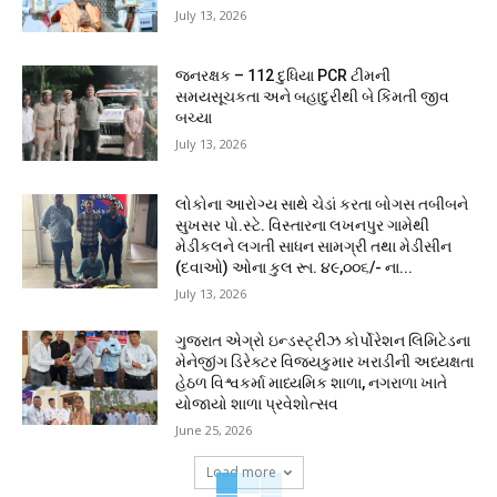
July 13, 2026
જનરક્ષક – 112 દુધિયા PCR ટીમની
સમયસૂચકતા અને બહાદુરીથી બે કિંમતી જીવ
બચ્યા
July 13, 2026
લોકોના આરોગ્ય સાથે ચેડાં કરતા બોગસ તબીબને
સુખસર પો.સ્ટે. વિસ્તારના લખનપુર ગામેથી
મેડીકલને લગતી સાધન સામગ્રી તથા મેડીસીન
(દવાઓ) ઓના કુલ રૂા. ૪૯,૦૦૬/- ના...
July 13, 2026
ગુજરાત એગ્રો ઇન્ડસ્ટ્રીઝ કોર્પોરેશન લિમિટેડના
મેનેજીંગ ડિરેક્ટર વિજયકુમાર ખરાડીની અધ્યક્ષતા
હેઠળ વિશ્વકર્મા માધ્યમિક શાળા, નગરાળા ખાતે
યોજાયો શાળા પ્રવેશોત્સવ
June 25, 2026
Load more