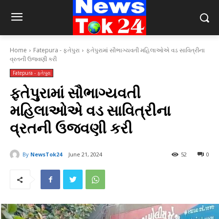
Home
Fatepura - ફતેપુરા
ફતેપુરામાં સૌભાગ્યવતી મહિલાઓએ વડ સાવિત્રીના
વ્રતની ઉજવણી કરી
Fatepura - ફતેપુરા
ફતેપુરામાં સૌભાગ્યવતી
મહિલાઓએ વડ સાવિત્રીના
વ્રતની ઉજવણી કરી
By
NewsTok24
June 21, 2024
52
0