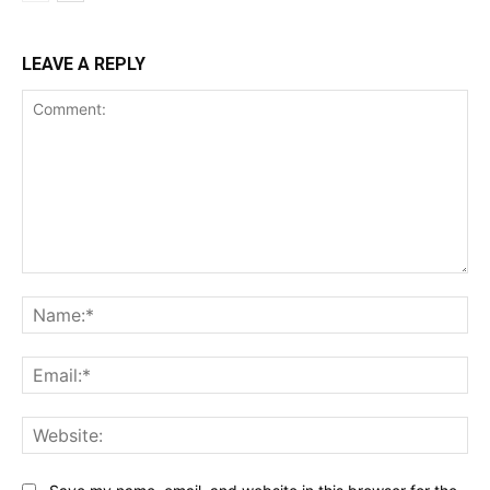
LEAVE A REPLY
Comment:
Na
Ema
Web