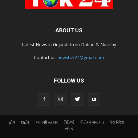
ABOUT US
Latest News in Gujarati from Dahod & Near by
Contact us:
newstok24@gmail.com
FOLLOW US
હોમ
દાહોદ
આપણી સરકાર
વિડિઓ
વિડીઓ સમાચાર
દેશ વિદેશ
સંપર્ક