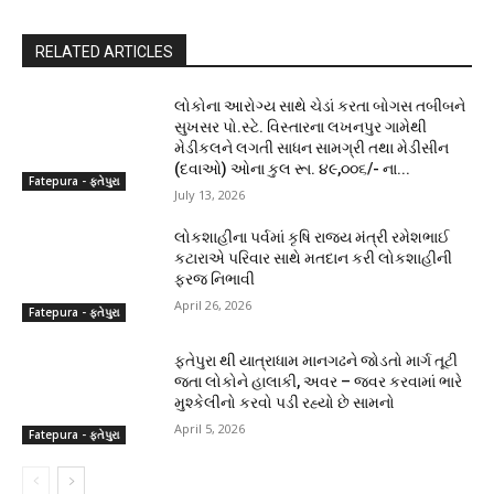
RELATED ARTICLES
લોકોના આરોગ્ય સાથે ચેડાં કરતા બોગસ તબીબને
સુખસર પો.સ્ટે. વિસ્તારના લખનપુર ગામેથી
મેડીકલને લગતી સાધન સામગ્રી તથા મેડીસીન
(દવાઓ) ઓના કુલ રૂા. ૪૯,૦૦૬/- ના...
Fatepura - ફતેપુરા
July 13, 2026
લોકશાહીના પર્વમાં કૃષિ રાજ્ય મંત્રી રમેશભાઈ
કટારાએ પરિવાર સાથે મતદાન કરી લોકશાહીની
ફરજ નિભાવી
April 26, 2026
Fatepura - ફતેપુરા
ફતેપુરા થી યાત્રાધામ માનગઢને જોડતો માર્ગ તૂટી
જતા લોકોને હાલાકી, અવર – જવર કરવામાં ભારે
મુશ્કેલીનો કરવો પડી રહ્યો છે સામનો
April 5, 2026
Fatepura - ફતેપુરા