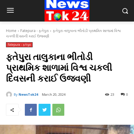
Home
Fatepura - ફતેપુરા
ફતેપુરા તાલુકાના ભીતોડી પ્રાથમિક શાળામાં વિશ્વ
ચકલી દિવસની કરાઈ ઉજવણી
Fatepura - ફતેપુરા
ફતેપુરા તાલુકાના ભીતોડી
પ્રાથમિક શાળામાં વિશ્વ ચકલી
દિવસની કરાઈ ઉજવણી
By
NewsTok24
March 20, 2024
23
0