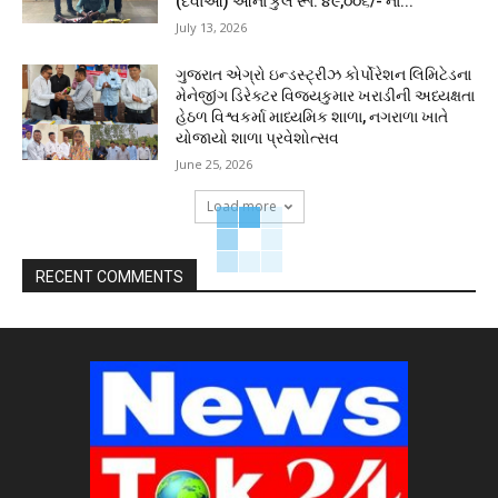
(દવાઓ) ઓના કુલ રૂા. ૪૯,૦૦૬/- ના...
July 13, 2026
ગુજરાત એગ્રો ઇન્ડસ્ટ્રીઝ કોર્પોરેશન લિમિટેડના
મેનેજીંગ ડિરેક્ટર વિજયકુમાર ખરાડીની અધ્યક્ષતા
હેઠળ વિશ્વકર્મા માધ્યમિક શાળા, નગરાળા ખાતે
યોજાયો શાળા પ્રવેશોત્સવ
June 25, 2026
Load more
RECENT COMMENTS