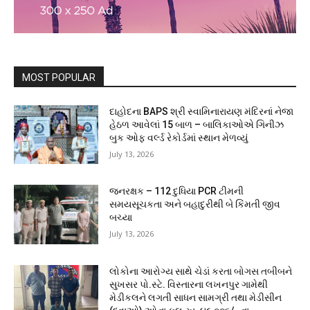
MOST POPULAR
દાહોદના BAPS શ્રી સ્વામિનારાયણ મંદિરનાં નેજા
હેઠળ આવેલાં 15 બાળ – બાલિકાઓએ ગિનીઝ
બુક ઓફ વર્લ્ડ રેકોર્ડમાં સ્થાન મેળવ્યું
July 13, 2026
જનરક્ષક – 112 દુધિયા PCR ટીમની
સમયસૂચકતા અને બહાદુરીથી બે કિંમતી જીવ
બચ્યા
July 13, 2026
લોકોના આરોગ્ય સાથે ચેડાં કરતા બોગસ તબીબને
સુખસર પો.સ્ટે. વિસ્તારના લખનપુર ગામેથી
મેડીકલને લગતી સાધન સામગ્રી તથા મેડીસીન