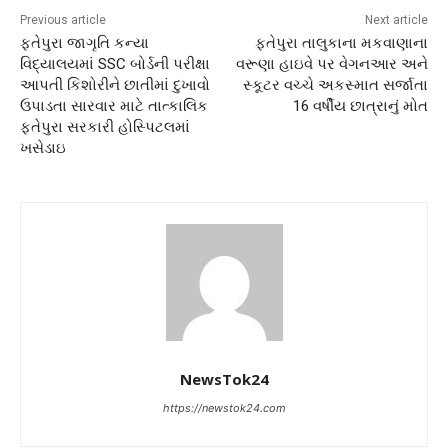
Previous article
Next article
ફતેપુરા જાગૃતિ કન્યા
ફતેપુરા તાલુકાના મકવાણાના
વિદ્યાલયમાં SSC બોર્ડની પરીક્ષા
વરૂણા હાઇવે પર વેગનઆર અને
આપતી કિશોરીને છાતીમાં દુખાવો
સ્કૂટર વચ્ચે અકસ્માત સર્જાતા
ઉપાડતા સારવાર માટે તાત્કાલિક
16 વર્ષીય છાત્રાનું મોત
ફતેપુરા સરકારી હોસ્પિટલમાં
ખસેડાઇ
NewsTok24
https://newstok24.com