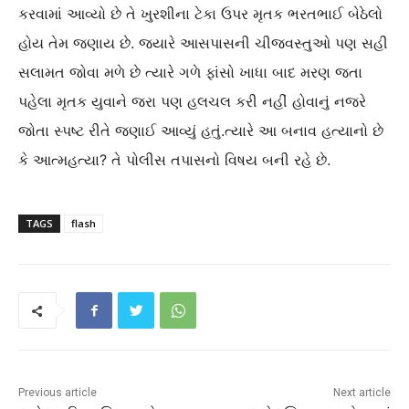
કરવામાં આવ્યો છે તે ખુરશીના ટેકા ઉપર મૃતક ભરતભાઈ બેઠેલો
હોય તેમ જણાય છે. જ્યારે આસપાસની ચીજવસ્તુઓ પણ સહી
સલામત જોવા મળે છે ત્યારે ગળે ફાંસો ખાધા બાદ મરણ જતા
પહેલા મૃતક યુવાને જરા પણ હલચલ કરી નહીં હોવાનું નજરે
જોતા સ્પષ્ટ રીતે જણાઈ આવ્યું હતું.ત્યારે આ બનાવ હત્યાનો છે
કે આત્મહત્યા? તે પોલીસ તપાસનો વિષય બની રહે છે.
TAGS
flash
Previous article
Next article