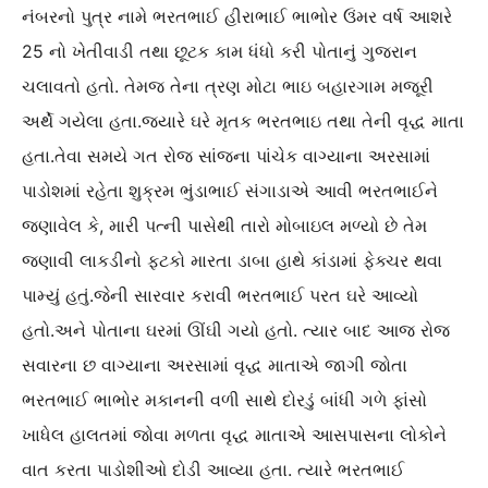
નંબરનો પુત્ર નામે ભરતભાઈ હીરાભાઈ ભાભોર ઉંમર વર્ષ આશરે
25 નો ખેતીવાડી તથા છૂટક કામ ધંધો કરી પોતાનું ગુજરાન
ચલાવતો હતો. તેમજ તેના ત્રણ મોટા ભાઇ બહારગામ મજૂરી
અર્થે ગયેલા હતા.જ્યારે ઘરે મૃતક ભરતભાઇ તથા તેની વૃદ્ધ માતા
હતા.તેવા સમયે ગત રોજ સાંજના પાંચેક વાગ્યાના અરસામાં
પાડોશમાં રહેતા શુક્રમ ભુંડાભાઈ સંગાડાએ આવી ભરતભાઈને
જણાવેલ કે, મારી પત્ની પાસેથી તારો મોબાઇલ મળ્યો છે તેમ
જણાવી લાકડીનો ફટકો મારતા ડાબા હાથે કાંડામાં ફેક્ચર થવા
પામ્યું હતું.જેની સારવાર કરાવી ભરતભાઈ પરત ઘરે આવ્યો
હતો.અને પોતાના ઘરમાં ઊંઘી ગયો હતો. ત્યાર બાદ આજ રોજ
સવારના છ વાગ્યાના અરસામાં વૃદ્ધ માતાએ જાગી જોતા
ભરતભાઈ ભાભોર મકાનની વળી સાથે દોરડું બાંધી ગળે ફાંસો
ખાધેલ હાલતમાં જોવા મળતા વૃદ્ધ માતાએ આસપાસના લોકોને
વાત કરતા પાડોશીઓ દોડી આવ્યા હતા. ત્યારે ભરતભાઈ