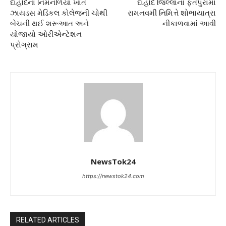
દાહોદના નિમનળિયા ખાતે
દાહોદ જિલ્લાના ફતેપુરામાં
ઝાયડસ મેડિકલ કોલેજની ચોથી
રામનવમી નિમિત્તે શોભાયાત્રા
બેચની થઈ શરૂઆત અને
નીકાળવામાં આવી
યોજાયો ઓરીએન્ટેશન
પ્રોગ્રામ
NewsTok24
https://newstok24.com
RELATED ARTICLES