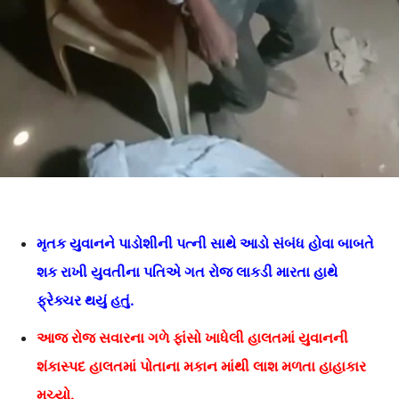
મૃતક યુવાનને પાડોશીની પત્ની સાથે આડો સંબંધ હોવા બાબતે
શક રાખી યુવતીના પતિએ ગત રોજ લાકડી મારતા હાથે
ફ્રેક્ચર થયું હતું.
આજ રોજ સવારના ગળે ફાંસો ખાધેલી હાલતમાં યુવાનની
શંકાસ્પદ હાલતમાં પોતાના મકાન માંથી લાશ મળતા હાહાકાર
મચ્યો.