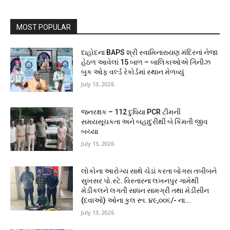
MOST POPULAR
દાહોદના BAPS શ્રી સ્વામિનારાયણ મંદિરનાં નેજા
હેઠળ આવેલાં 15 બાળ – બાલિકાઓએ ગિનીઝ
બુક ઓફ વર્લ્ડ રેકોર્ડમાં સ્થાન મેળવ્યું
July 13, 2026
જનરક્ષક – 112 દુધિયા PCR ટીમની
સમયસૂચકતા અને બહાદુરીથી બે કિંમતી જીવ
બચ્યા
July 13, 2026
લોકોના આરોગ્ય સાથે ચેડાં કરતા બોગસ તબીબને
સુખસર પો.સ્ટે. વિસ્તારના લખનપુર ગામેથી
મેડીકલને લગતી સાધન સામગ્રી તથા મેડીસીન
(દવાઓ) ઓના કુલ રૂા. ૪૯,૦૦૬/- ના...
July 13, 2026