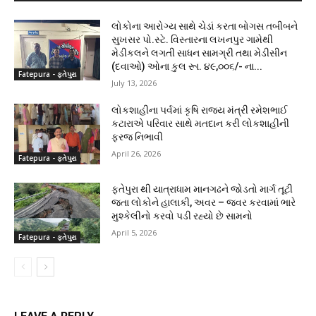
લોકોના આરોગ્ય સાથે ચેડાં કરતા બોગસ તબીબને
સુખસર પો.સ્ટે. વિસ્તારના લખનપુર ગામેથી
મેડીકલને લગતી સાધન સામગ્રી તથા મેડીસીન
(દવાઓ) ઓના કુલ રૂા. ૪૯,૦૦૬/- ના...
Fatepura - ફતેપુરા
July 13, 2026
લોકશાહીના પર્વમાં કૃષિ રાજ્ય મંત્રી રમેશભાઈ
કટારાએ પરિવાર સાથે મતદાન કરી લોકશાહીની
ફરજ નિભાવી
April 26, 2026
Fatepura - ફતેપુરા
ફતેપુરા થી યાત્રાધામ માનગઢને જોડતો માર્ગ તૂટી
જતા લોકોને હાલાકી, અવર – જવર કરવામાં ભારે
મુશ્કેલીનો કરવો પડી રહ્યો છે સામનો
April 5, 2026
Fatepura - ફતેપુરા