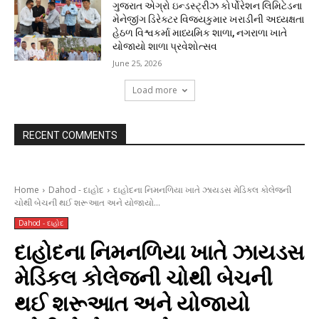
ગુજરાત એગ્રો ઇન્ડસ્ટ્રીઝ કોર્પોરેશન લિમિટેડના
મેનેજીંગ ડિરેક્ટર વિજયકુમાર ખરાડીની અધ્યક્ષતા
હેઠળ વિશ્વકર્મા માધ્યમિક શાળા, નગરાળા ખાતે
યોજાયો શાળા પ્રવેશોત્સવ
June 25, 2026
Load more
RECENT COMMENTS