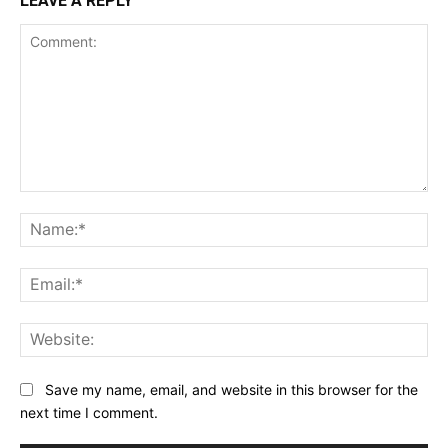
LEAVE A REPLY
Comment:
Na
Ema
Web
Save my name, email, and website in this browser for the
next time I comment.