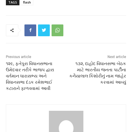
TAGS
flash
Previous article
Next article
૧૨૯, ફતેપુરા વિધાનસભાના
૧૩૨, દાહોદ વિધાનસભા બેઠક
ઉમેદવાર તરીકે ભાજપ દ્વારા
માટે ભારતીય જનતા પાર્ટીના
વર્તમાન ધારાસભ્ય અને
કનૈયાલાલ કિશોરીનું નામ જાહેર
વિધાનસભા દંડક રમેશભાઈ
કરવામાં આવ્યું
કટારાને ફાળવવામાં આવી