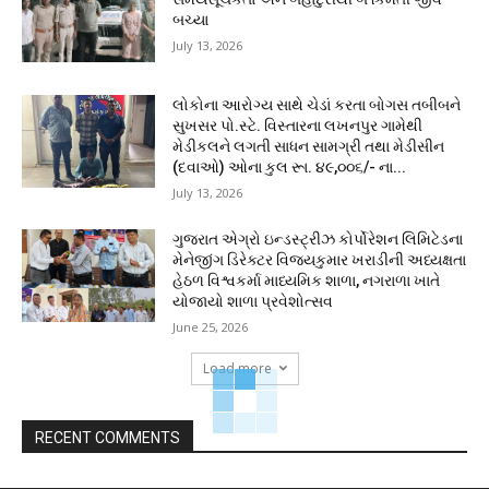
બચ્યા
July 13, 2026
લોકોના આરોગ્ય સાથે ચેડાં કરતા બોગસ તબીબને
સુખસર પો.સ્ટે. વિસ્તારના લખનપુર ગામેથી
મેડીકલને લગતી સાધન સામગ્રી તથા મેડીસીન
(દવાઓ) ઓના કુલ રૂા. ૪૯,૦૦૬/- ના...
July 13, 2026
ગુજરાત એગ્રો ઇન્ડસ્ટ્રીઝ કોર્પોરેશન લિમિટેડના
મેનેજીંગ ડિરેક્ટર વિજયકુમાર ખરાડીની અધ્યક્ષતા
હેઠળ વિશ્વકર્મા માધ્યમિક શાળા, નગરાળા ખાતે
યોજાયો શાળા પ્રવેશોત્સવ
June 25, 2026
Load more
RECENT COMMENTS