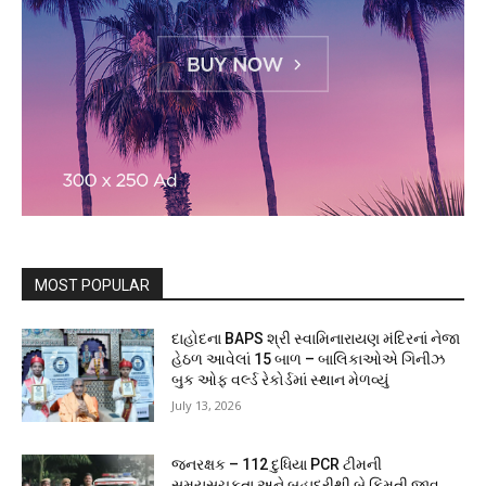
MOST POPULAR
દાહોદના BAPS શ્રી સ્વામિનારાયણ મંદિરનાં નેજા
હેઠળ આવેલાં 15 બાળ – બાલિકાઓએ ગિનીઝ
બુક ઓફ વર્લ્ડ રેકોર્ડમાં સ્થાન મેળવ્યું
July 13, 2026
જનરક્ષક – 112 દુધિયા PCR ટીમની
સમયસૂચકતા અને બહાદુરીથી બે કિંમતી જીવ