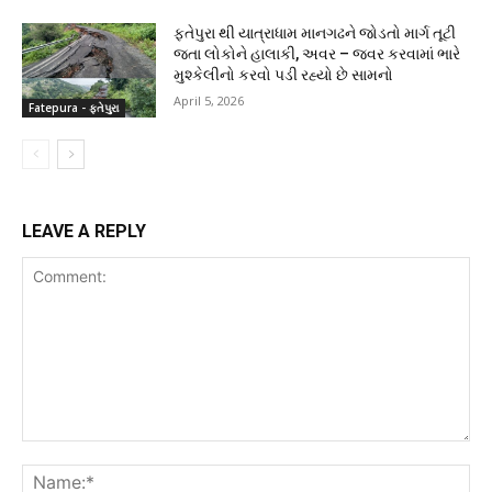
ફતેપુરા થી યાત્રાધામ માનગઢને જોડતો માર્ગ તૂટી
જતા લોકોને હાલાકી, અવર – જવર કરવામાં ભારે
મુશ્કેલીનો કરવો પડી રહ્યો છે સામનો
April 5, 2026
Fatepura - ફતેપુરા
LEAVE A REPLY
Comment:
Na