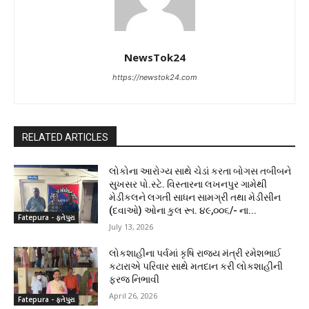
NewsTok24
https://newstok24.com
RELATED ARTICLES
લોકોના આરોગ્ય સાથે ચેડાં કરતા બોગસ તબીબને
સુખસર પો.સ્ટે. વિસ્તારના લખનપુર ગામેથી
મેડીકલને લગતી સાધન સામગ્રી તથા મેડીસીન
(દવાઓ) ઓના કુલ રૂા. ૪૯,૦૦૬/- ના...
Fatepura - ફતેપુરા
July 13, 2026
લોકશાહીના પર્વમાં કૃષિ રાજ્ય મંત્રી રમેશભાઈ
કટારાએ પરિવાર સાથે મતદાન કરી લોકશાહીની
ફરજ નિભાવી
April 26, 2026
Fatepura - ફતેપુરા