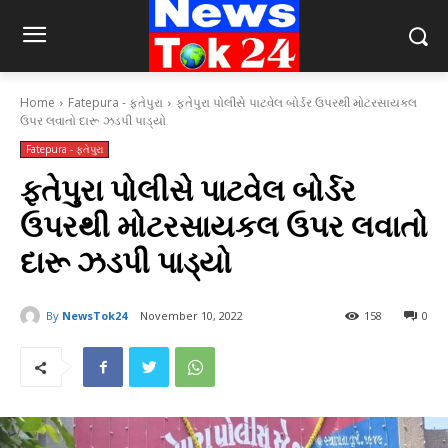
Home
Fatepura - ફતેપુરા
ફતેપુરા પોલીસે પાટવેલ બોર્ડર ઉપરથી મોટરસાયકલ
ઉપર લવાતો દારૂ ઝડપી પાડ્યો
Fatepura - ફતેપુરા
ફતેપુરા પોલીસે પાટવેલ બોર્ડર
ઉપરથી મોટરસાયકલ ઉપર લવાતો
દારૂ ઝડપી પાડ્યો
By
NewsTok24
November 10, 2022
158
0