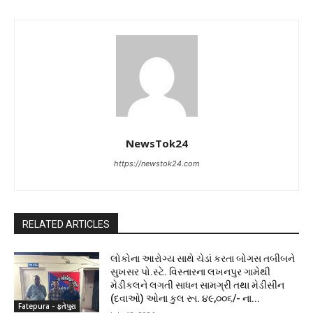
NewsTok24
https://newstok24.com
RELATED ARTICLES
લોકોના આરોગ્ય સાથે ચેડાં કરતા બોગસ તબીબને
સુખસર પો.સ્ટે. વિસ્તારના લખનપુર ગામેથી
મેડીકલને લગતી સાધન સામગ્રી તથા મેડીસીન
(દવાઓ) ઓના કુલ રૂા. ૪૯,૦૦૬/- ના...
Fatepura - ફતેપુરા