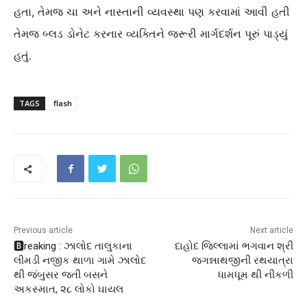
હતા, તેમજ ચા અને નાસ્તાની વ્યવસ્થા પણ કરવામાં આવી હતી
તેમજ બ્લડ ડોનેટ કરનાર વ્યક્તિને જરૂરી માર્ગદર્શન પૂરું પાડ્યું
હતું.
TAGS
flash
Previous article
Next article
🅱️reaking : ઝાલોદ તાલુકાના
દાહોદ જિલ્લામાં ભગવાન શ્રી
લીમડી નજીક થાળા ગામે ઝાલોદ
જગન્નાથજીની રથયાત્રા
થી જંબુસર જતી બસને
ધામધૂમ થી નીકળી
અકસ્માત, ૨૮ લોકો ઘાયલ