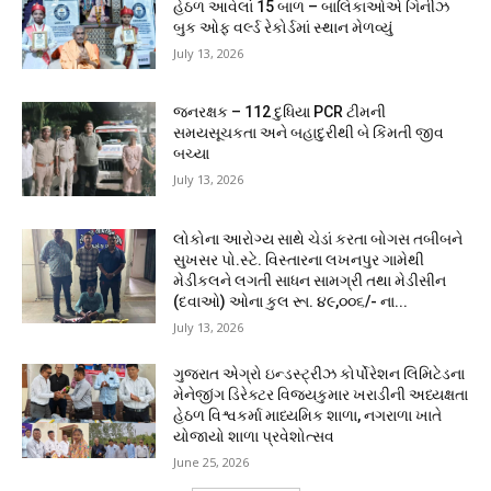
હેઠળ આવેલાં 15 બાળ – બાલિકાઓએ ગિનીઝ
બુક ઓફ વર્લ્ડ રેકોર્ડમાં સ્થાન મેળવ્યું
July 13, 2026
જનરક્ષક – 112 દુધિયા PCR ટીમની
સમયસૂચકતા અને બહાદુરીથી બે કિંમતી જીવ
બચ્યા
July 13, 2026
લોકોના આરોગ્ય સાથે ચેડાં કરતા બોગસ તબીબને
સુખસર પો.સ્ટે. વિસ્તારના લખનપુર ગામેથી
મેડીકલને લગતી સાધન સામગ્રી તથા મેડીસીન
(દવાઓ) ઓના કુલ રૂા. ૪૯,૦૦૬/- ના...
July 13, 2026
ગુજરાત એગ્રો ઇન્ડસ્ટ્રીઝ કોર્પોરેશન લિમિટેડના
મેનેજીંગ ડિરેક્ટર વિજયકુમાર ખરાડીની અધ્યક્ષતા
હેઠળ વિશ્વકર્મા માધ્યમિક શાળા, નગરાળા ખાતે
યોજાયો શાળા પ્રવેશોત્સવ
June 25, 2026