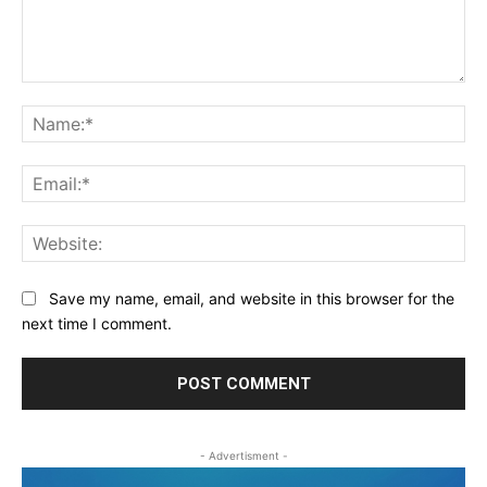
Comment:
Na
Ema
Web
Save my name, email, and website in this browser for the
next time I comment.
- Advertisment -