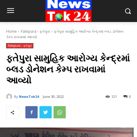
Home
Fatepura - ફતેપુરા
ફતેપુરા સામુહિક આરોગ્ય કેન્દ્રમાં બ્લડ ડોનેશન
કેમ્પ રાખવામાં આવ્યો
Fatepura - ફતેપુરા
ફતેપુરા સામુહિક આરોગ્ય કેન્દ્રમાં
બ્લડ ડોનેશન કેમ્પ રાખવામાં
આવ્યો
By
NewsTok24
June 30, 2022
121
0