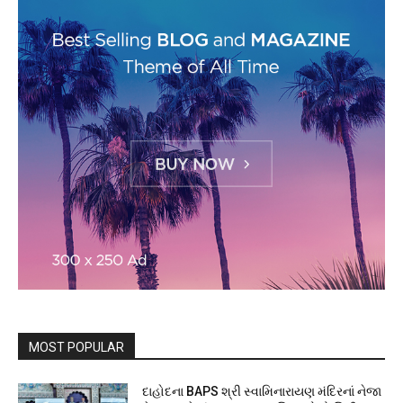
MOST POPULAR
દાહોદના BAPS શ્રી સ્વામિનારાયણ મંદિરનાં નેજા