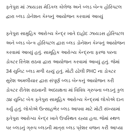
ફતેપુરા માં ઝાયડસ મેડિકલ કોલેજ અને બ્લડ બેન્ક હોસ્પિટલ
દ્વારા બ્લડ ડોનેશન કેમ્પનું આયોજન કરવામાં આવ્યું
ફતેપુરા સામુહિક આરોગ્ય કેન્દ્ર ખાતે દાહોદ ઝાયડસ હોસ્પિટલ
અને બ્લડ બેન્ક હોસ્પિટલ દ્વારા બ્લડ ડોનેશન કેમ્પનું આયોજન
કરવામાં આવ્યું હતું. સામૂહિક આરોગ્ય કેન્દ્રના ફરજ પરના
ડોક્ટર રિતેશ રાઠવા દ્વારા આયોજન કરવામાં આવ્યું હતું. જેમાં
34 યુનિટ બ્લડ મળી રહ્યું હતું. મોટી ઢઢેલી PHC ના ડોક્ટર
સુરેશ અમલીયાર દ્વારા સંપૂર્ણ બ્લડ બેન્કનું આયોજન કરી
ડોક્ટર રીતેશ રાઠવાની અધ્યક્ષતા માં વિવિધ ગ્રુપના બ્લડનું કુલ
૩૪ યુનિટ બેગ ફતેપુરા સામૂહિક આરોગ્ય કેન્દ્રમાં લોકોએ દાન
કર્યું હતું. લોકોએ ઉત્સાહભેર બ્લડ આપવા માટે મોટી સંખ્યામાં
ફતેપુરા આરોગ્ય કેન્દ્ર ખાતે ઉપસ્થિત રહ્યા હતા. જેમાં સ્થળ
પર બ્લડનું ગ્રુપ બ્લડની માત્રા બ્લડ પ્રેશર વજન કરી આપ્યા