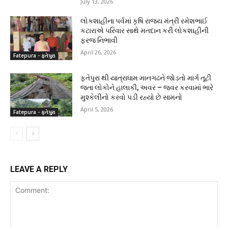
July 13, 2026
લોકશાહીના પર્વમાં કૃષિ રાજ્ય મંત્રી રમેશભાઈ
કટારાએ પરિવાર સાથે મતદાન કરી લોકશાહીની
ફરજ નિભાવી
April 26, 2026
Fatepura - ફતેપુરા
ફતેપુરા થી યાત્રાધામ માનગઢને જોડતો માર્ગ તૂટી
જતા લોકોને હાલાકી, અવર – જવર કરવામાં ભારે
મુશ્કેલીનો કરવો પડી રહ્યો છે સામનો
April 5, 2026
Fatepura - ફતેપુરા
LEAVE A REPLY