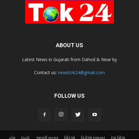
ABOUT US
Latest News in Gujarati from Dahod & Near by
Contact us:
newstok24@gmail.com
FOLLOW US
હોમ
દાહોદ
આપણી સરકાર
વિડિઓ
વિડીઓ સમાચાર
દેશ વિદેશ