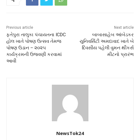
Previous article
Next article
ફતેપુરા તાલુકા પંચાયતના ICDC
બાબાસાહેબ આંબેડકર
હોલ ખાતે પોષણ ઉત્સવ તેમજ
યુનિવર્સિટી અમદાવાદ ખાતે બે
પોષણ ઉડાન – ૨૦૨૫
દિવસીય પહેલી વુમન થીંકર્સ
કાર્યક્રમની ઉજવણી કરવામાં
મીટનો પ્રારંભ
આવી
NewsTok24