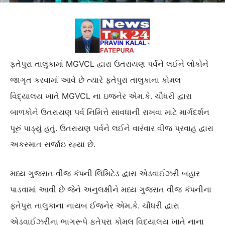
ફતેપુરા તાલુકામાં MGVCL દ્વારા ઉતરાયણ પર્વને લઈને લોકોને
જાગૃત કરવામાં આવે છે ત્યારે ફતેપુરા તાલુકાના કોમલ
વિદ્યાલય ખાતે MGVCL ના ઇજનેર એમ.કે. ચૌધરી દ્વારા
બાળકોને ઉતરાયણ પર્વ નિમિત્તે સાવધાની રાખવા માટે માર્ગદર્શન
પૂરું પાડ્યું હતું. ઉતરાયણ પર્વને લઈને વારંવાર વીજ પ્રવાહ દ્વારા
અકસ્માત સર્જાઇ રહ્યા છે.
મધ્ય ગુજરાત વીજ કંપની લિમિટેડ દ્વારા એડવાઈઝરી બહાર
પાડવામાં આવી છે જેને અનુલક્ષીને મધ્ય ગુજરાત વીજ કંપનીના
ફતેપુરા તાલુકાના નાયબ ઈજનેર એમ.કે. ચૌધરી દ્વારા
એડવાઈઝરીના ભાગરૂપે ફતેપુરા કોમલ વિદ્યાલય ખાતે નાના