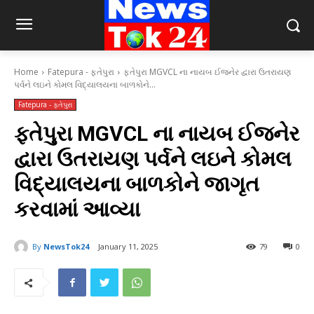
Home
Fatepura - ફતેપુરા
ફતેપુરા MGVCL ના નાયબ ઈજનેર દ્વારા ઉતરાયણ
પર્વને લઇને કોમલ વિદ્યાલયના બાળકોને...
Fatepura - ફતેપુરા
ફતેપુરા MGVCL ના નાયબ ઈજનેર
દ્વારા ઉતરાયણ પર્વને લઇને કોમલ
વિદ્યાલયના બાળકોને જાગૃત
કરવામાં આવ્યા
By
NewsTok24
January 11, 2025
79
0