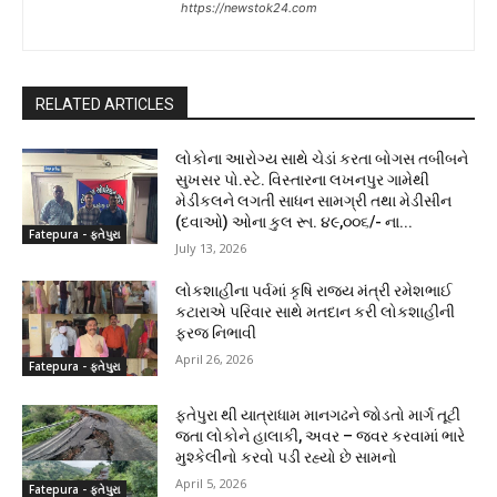
https://newstok24.com
RELATED ARTICLES
લોકોના આરોગ્ય સાથે ચેડાં કરતા બોગસ તબીબને
સુખસર પો.સ્ટે. વિસ્તારના લખનપુર ગામેથી
મેડીકલને લગતી સાધન સામગ્રી તથા મેડીસીન
(દવાઓ) ઓના કુલ રૂા. ૪૯,૦૦૬/- ના...
Fatepura - ફતેપુરા
July 13, 2026
લોકશાહીના પર્વમાં કૃષિ રાજ્ય મંત્રી રમેશભાઈ
કટારાએ પરિવાર સાથે મતદાન કરી લોકશાહીની
ફરજ નિભાવી
April 26, 2026
Fatepura - ફતેપુરા
ફતેપુરા થી યાત્રાધામ માનગઢને જોડતો માર્ગ તૂટી
જતા લોકોને હાલાકી, અવર – જવર કરવામાં ભારે
મુશ્કેલીનો કરવો પડી રહ્યો છે સામનો
April 5, 2026
Fatepura - ફતેપુરા