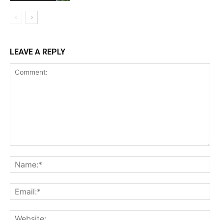
LEAVE A REPLY
Comment:
Na
Ema
Web