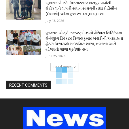
સુખસર પો.સ્ટે. વિસ્તારના લખનપુર ગામેથી
મેડીકલને લગતી સાધન સામગ્રી તથા મેડીસીન
(દવાઓ) ઓના કુલ રૂા. ૪૯,૦૦૬/- ના...
July 13, 2026
ગુજરાત એગ્રો ઇન્ડસ્ટ્રીઝ કોર્પોરેશન લિમિટેડના
મેનેજીંગ ડિરેક્ટર વિજયકુમાર ખરાડીની અધ્યક્ષતા
હેઠળ વિશ્વકર્મા માધ્યમિક શાળા, નગરાળા ખાતે
યોજાયો શાળા પ્રવેશોત્સવ
June 25, 2026
Load more
RECENT COMMENTS