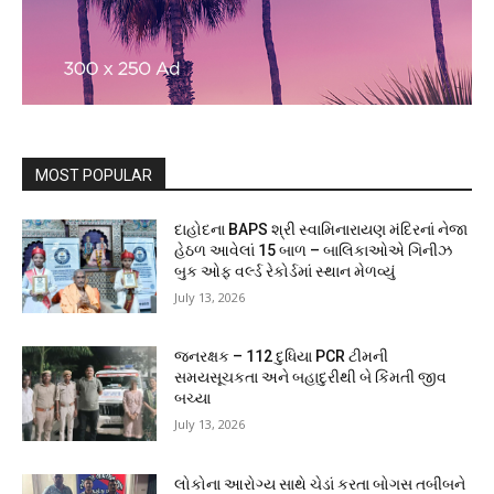
MOST POPULAR
દાહોદના BAPS શ્રી સ્વામિનારાયણ મંદિરનાં નેજા
હેઠળ આવેલાં 15 બાળ – બાલિકાઓએ ગિનીઝ
બુક ઓફ વર્લ્ડ રેકોર્ડમાં સ્થાન મેળવ્યું
July 13, 2026
જનરક્ષક – 112 દુધિયા PCR ટીમની
સમયસૂચકતા અને બહાદુરીથી બે કિંમતી જીવ
બચ્યા
July 13, 2026
લોકોના આરોગ્ય સાથે ચેડાં કરતા બોગસ તબીબને