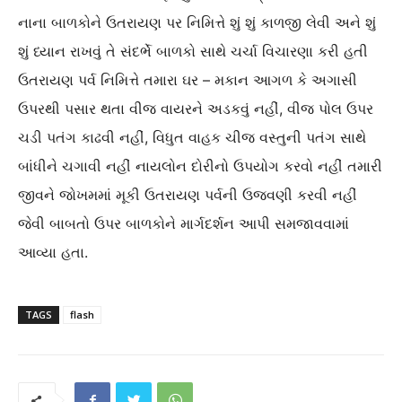
નાના બાળકોને ઉતરાયણ પર નિમિત્તે શું શું કાળજી લેવી અને શું
શું ધ્યાન રાખવું તે સંદર્ભે બાળકો સાથે ચર્ચા વિચારણા કરી હતી
ઉતરાયણ પર્વ નિમિત્તે તમારા ઘર – મકાન આગળ કે અગાસી
ઉપરથી પસાર થતા વીજ વાયરને અડકવું નહીં, વીજ પોલ ઉપર
ચડી પતંગ કાઢવી નહીં, વિધુત વાહક ચીજ વસ્તુની પતંગ સાથે
બાંધીને ચગાવી નહીં નાયલોન દોરીનો ઉપયોગ કરવો નહીં તમારી
જીવને જોખમમાં મૂકી ઉતરાયણ પર્વની ઉજવણી કરવી નહીં
જેવી બાબતો ઉપર બાળકોને માર્ગદર્શન આપી સમજાવવામાં
આવ્યા હતા.
TAGS
flash