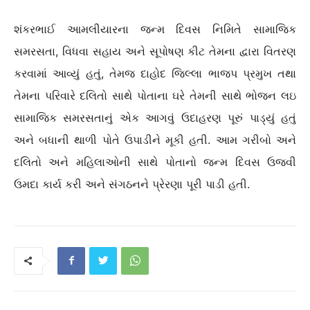
શંકરભાઈ આમલીયારના જન્મ દિવસ નિમિતે સામાજિક
સમરસતા, વિધવા સહાય અને સૂપોષણ કીટ તેમના દ્વારા વિતરણ
કરવામાં આવ્યું હતું, તેમજ દાહોદ જિલ્લા ભાજપ પ્રમુખ તથા
તેમના પરિવારે દલિતો સાથે પોતાના ઘરે તેમની સાથે ભોજન લઇ
સામાજિક સમરસતાનું એક આગવું ઉદાહરણ પૂરું પાડ્યું હતું
અને બધાની થાળી પોતે ઉપાડીને મૂકી હતી. આમ ગરીબો અને
દલિતો અને મહિલાઓની સાથે પોતાનો જન્મ દિવસ ઉજવી
ઉમદા કાર્ય કરી અને સંગઠનને પ્રેરણા પૂરી પાડી હતી.