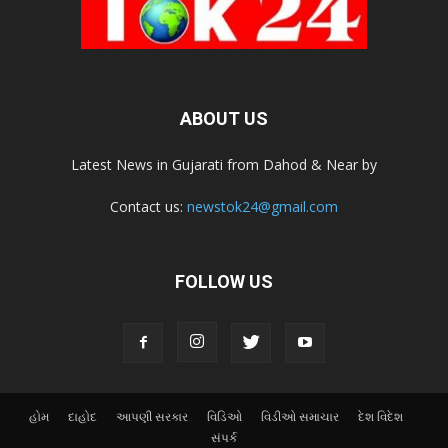
ABOUT US
Latest News in Gujarati from Dahod & Near by
Contact us:
newstok24@gmail.com
FOLLOW US
હોમ
દાહોદ
આપણી સરકાર
વિડિઓ
વિડીઓ સમાચાર
દેશ વિદેશ
સંપર્ક