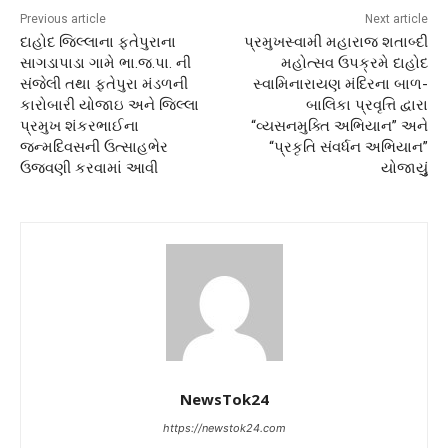
Previous article
Next article
દાહોદ જિલ્લાના ફતેપુરાના
પ્રમુખસ્વામી મહારાજ શતાબ્દી
સાગડાપાડા ગામે ભા.જ.પા. ની
મહોત્સવ ઉપક્રમે દાહોદ
સંજેલી તથા ફતેપુરા મંડળની
સ્વામિનારાયણ મંદિરના બાળ-
કારોબારી યોજાઇ અને જિલ્લા
બાલિકા પ્રવૃત્તિ દ્વારા
પ્રમુખ શંકરભાઈના
“વ્યસનમુક્તિ અભિયાન” અને
જન્મદિવસની ઉત્સાહભેર
“પ્રકૃતિ સંવર્ધન અભિયાન”
ઉજવણી કરવામાં આવી
યોજાયુું
NewsTok24
https://newstok24.com