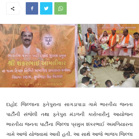
દાહોદ જિલ્લાના ફતેપુરાના સાગડાપાડા ગામે ભારતીય જનતા
પાર્ટીની સંજેલી તથા ફતેપુરા મંડળની કારોબારીનું આયોજન
ભારતીય જનતા પાર્ટીના જિલ્લા પ્રમુખ શંકરભાઈ અમળિયારના
ગામે આજે યોજવામાં આવી હતી. આ સાથે આજે ભાજપ જિલ્લા