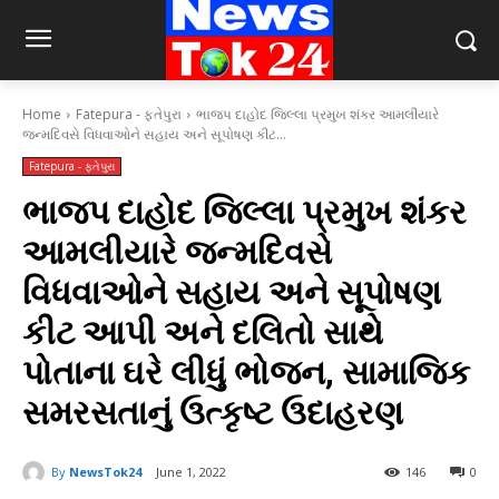
Home
Fatepura - ફતેપુરા
ભાજપ દાહોદ જિલ્લા પ્રમુખ શંકર આમલીયારે
જન્મદિવસે વિધવાઓને સહાય અને સૂપોષણ કીટ...
Fatepura - ફતેપુરા
ભાજપ દાહોદ જિલ્લા પ્રમુખ શંકર
આમલીયારે જન્મદિવસે
વિધવાઓને સહાય અને સૂપોષણ
કીટ આપી અને દલિતો સાથે
પોતાના ઘરે લીધું ભોજન, સામાજિક
સમરસતાનું ઉત્કૃષ્ટ ઉદાહરણ
By
NewsTok24
June 1, 2022
146
0