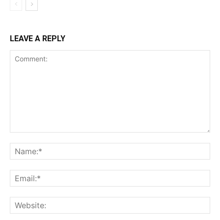
LEAVE A REPLY
Comment:
Na
Ema
Web