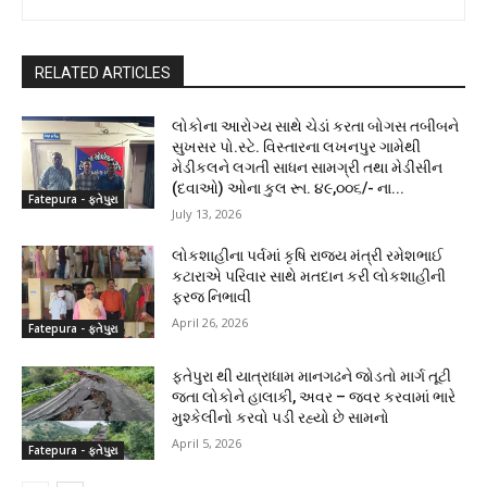
RELATED ARTICLES
લોકોના આરોગ્ય સાથે ચેડાં કરતા બોગસ તબીબને
સુખસર પો.સ્ટે. વિસ્તારના લખનપુર ગામેથી
મેડીકલને લગતી સાધન સામગ્રી તથા મેડીસીન
(દવાઓ) ઓના કુલ રૂા. ૪૯,૦૦૬/- ના...
Fatepura - ફતેપુરા
July 13, 2026
લોકશાહીના પર્વમાં કૃષિ રાજ્ય મંત્રી રમેશભાઈ
કટારાએ પરિવાર સાથે મતદાન કરી લોકશાહીની
ફરજ નિભાવી
April 26, 2026
Fatepura - ફતેપુરા
ફતેપુરા થી યાત્રાધામ માનગઢને જોડતો માર્ગ તૂટી
જતા લોકોને હાલાકી, અવર – જવર કરવામાં ભારે
મુશ્કેલીનો કરવો પડી રહ્યો છે સામનો
April 5, 2026
Fatepura - ફતેપુરા