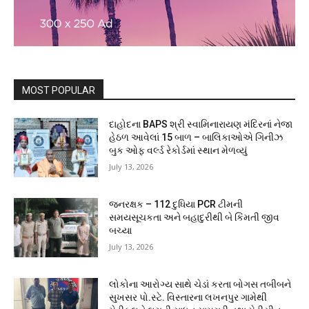
MOST POPULAR
દાહોદના BAPS શ્રી સ્વામિનારાયણ મંદિરનાં નેજા
હેઠળ આવેલાં 15 બાળ – બાલિકાઓએ ગિનીઝ
બુક ઓફ વર્લ્ડ રેકોર્ડમાં સ્થાન મેળવ્યું
July 13, 2026
જનરક્ષક – 112 દુધિયા PCR ટીમની
સમયસૂચકતા અને બહાદુરીથી બે કિંમતી જીવ
બચ્યા
July 13, 2026
લોકોના આરોગ્ય સાથે ચેડાં કરતા બોગસ તબીબને
સુખસર પો.સ્ટે. વિસ્તારના લખનપુર ગામેથી