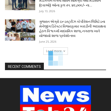
મેડીકલને લગતી સાધન સામગ્રી તથા મેડીસીન
(દવાઓ) ઓના કુલ રૂા. ૪૯,૦૦૬/- ના...
July 13, 2026
ગુજરાત એગ્રો ઇન્ડસ્ટ્રીઝ કોર્પોરેશન લિમિટેડના
મેનેજીંગ ડિરેક્ટર વિજયકુમાર ખરાડીની અધ્યક્ષતા
હેઠળ વિશ્વકર્મા માધ્યમિક શાળા, નગરાળા ખાતે
યોજાયો શાળા પ્રવેશોત્સવ
June 25, 2026
Load more
RECENT COMMENTS