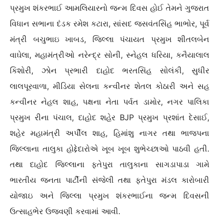
પ્રમુખ શંકરભાઈ આમલિયારનો જન્મ દિવસ હોઈ તેમને ગુજરાત
વિધાન સભાના દંડક રમેશ કટારા, સાંસદ જસવંતસિંહ ભાભોર, પૂર્વ
મંત્રી બચુભાઇ ખાબડ, જિલ્લા પંચાયત પ્રમુખ શીતલબેન
વાઘેલા, મહામંત્રીઓ નરેન્દ્ર સોની, સ્નેહલ ધરિયા, કનૈયાલાલ
કિશોરી, ઝોન પ્રભારી દાહોદ ભરતસિંહ સોલંકી, સુધીર
લાલપૂરવાળા, મીડિયા સેલના કન્વીનર શેતલ કોઠારી અને સહ
કન્વીનર નેહલ શાહ, પક્ષના નેતા પર્વત ડામોર, નગર પાલિકા
પ્રમુખ રીના પંચાલ, દાહોદ શહેર BJP પ્રમુખ પ્રશાંત દેસાઈ,
શહેર મહામંત્રી અર્પીલ શાહ, હિમાંશુ નાગર તથા ભાજપના
જિલ્લાના તાલુકા હોદ્દેદારોએ ખૂબ ખૂબ શુભેચ્છાઓ પાઠવી હતી.
તથા દાહોદ જિલ્લાના ફતેપુરા તાલુકાના સાગડાપાડા ગામે
ભારતીય જનતા પાર્ટીની સંજેલી તથા ફતેપુરા મંડલ કારોબારી
યોજાઇ અને જિલ્લા પ્રમુખ શંકરભાઈના જન્મ દિવસની
ઉત્સાહભેર ઉજવણી કરવામાં આવી.