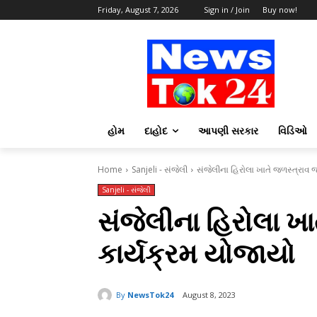
Friday, August 7, 2026
Sign in / Join
Buy now!
હોમ
દાહોદ
આપણી સરકાર
વિડિઓ
Home
Sanjeli - સંજેલી
સંજેલીના હિરોલા ખાતે જળસ્ત્રાવ 
Sanjeli - સંજેલી
સંજેલીના હિરોલા ખા
કાર્યક્રમ યોજાયો
By
NewsTok24
August 8, 2023