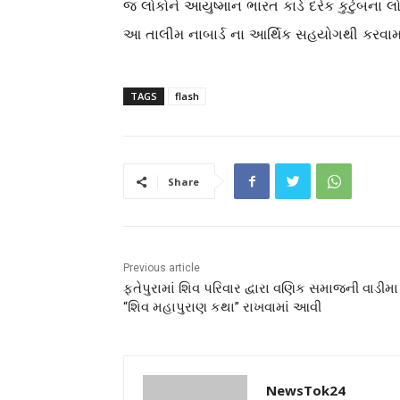
જ લોકોને આયુષ્માન ભારત કાર્ડ દરેક કુટુંબના લો
આ તાલીમ નાબાર્ડ ના આર્થિક સહયોગથી કરવામા
TAGS
flash
Share
Previous article
ફતેપુરામાં શિવ પરિવાર દ્વારા વણિક સમાજની વાડીમા
“શિવ મહાપુરાણ કથા” રાખવામાં આવી
NewsTok24