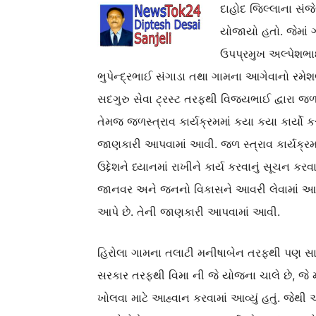
દાહોદ જિલ્લાના સંજે
યોજાયો હતો. જેમાં 
ઉપપ્રમુખ અલ્પેશભાઈ 
ભુપેન્દ્રભાઈ સંગાડા તથા ગામના આગેવાનો ર
સદગુરુ સેવા ટ્રસ્ટ તરફથી વિજયભાઈ દ્વારા 
તેમજ જળસ્ત્રાવ કાર્યક્રમમાં કયા કયા કાર્યો ક
જાણકારી આપવામાં આવી. જળ સ્ત્રાવ કાર્યક્રમ 
ઉદ્દેશને ધ્યાનમાં રાખીને કાર્ય કરવાનું સૂચન ક
જાનવર અને જનનો વિકાસને આવરી લેવામાં આવે 
આપે છે. તેની જાણકારી આપવામાં આવી.
હિરોલા ગામના તલાટી મનીષાબેન તરફથી પણ સ
સરકાર તરફથી વિમા ની જે યોજના ચાલે છે, જે 
ખોલવા માટે આહ્વાન કરવામાં આવ્યું હતું. જેથ