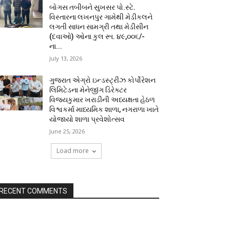
બોગસ તબીબને સુખસર પો.સ્ટે.
વિસ્તારના લખનપુર ગામેથી મેડીકલને
લગતી સાધન સામગ્રી તથા મેડીસીન
(દવાઓ) ઓના કુલ રૂા. ૪૯,૦૦૬/-
ના...
July 13, 2026
ગુજરાત એગ્રો ઇન્ડસ્ટ્રીઝ કોર્પોરેશન
લિમિટેડના મેનેજીંગ ડિરેક્ટર
વિજયકુમાર ખરાડીની અધ્યક્ષતા હેઠળ
વિશ્વકર્મા માધ્યમિક શાળા, નગરાળા ખાતે
યોજાયો શાળા પ્રવેશોત્સવ
June 25, 2026
Load more
RECENT COMMENTS