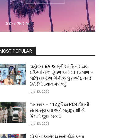
MOST POPULAR
દાહોદના BAPS શ્રી સ્વામિનારાયણ
મંદિરનાં નેજા હેઠળ આવેલાં 15 બાળ –
બાલિકાઓએ ગિનીઝ બુક ઓફ વર્લ્ડ
રેકોર્ડમાં સ્થાન મેળવ્યું
July 13, 2026
જનરક્ષક – 112 દુધિયા PCR ટીમની
સમયસૂચકતા અને બહાદુરીથી બે
કિંમતી જીવ બચ્યા
July 13, 2026
લોકોના આરોગ્ય સાથે ચેડાં કરતા