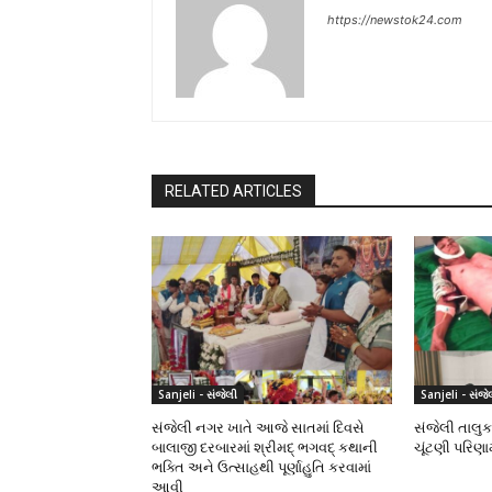
https://newstok24.com
RELATED ARTICLES
Sanjeli - સંજેલી
Sanjeli - સંજે
સંજેલી નગર ખાતે આજે સાતમાં દિવસે
સંજેલી તાલુક
બાલાજી દરબારમાં શ્રીમદ્ ભગવદ્ કથાની
ચૂંટણી પરિણ
ભક્તિ અને ઉત્સાહથી પૂર્ણાહુતિ કરવામાં
આવી