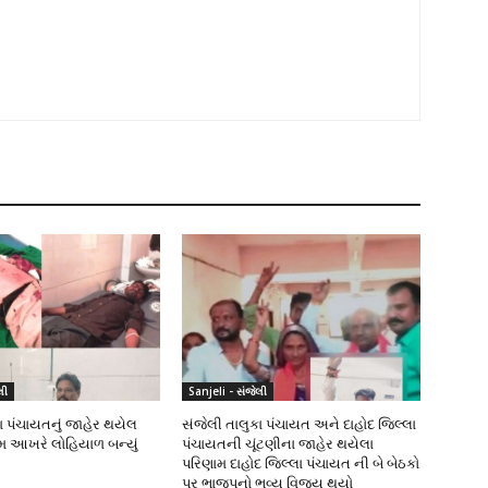
લી
Sanjeli - સંજેલી
ા પંચાયતનું જાહેર થયેલ
સંજેલી તાલુકા પંચાયત અને દાહોદ જિલ્લા
ામ આખરે લોહિયાળ બન્યું
પંચાયતની ચૂંટણીના જાહેર થયેલા
પરિણામ દાહોદ જિલ્લા પંચાયત ની બે બેઠકો
પર ભાજપનો ભવ્ય વિજય થયો