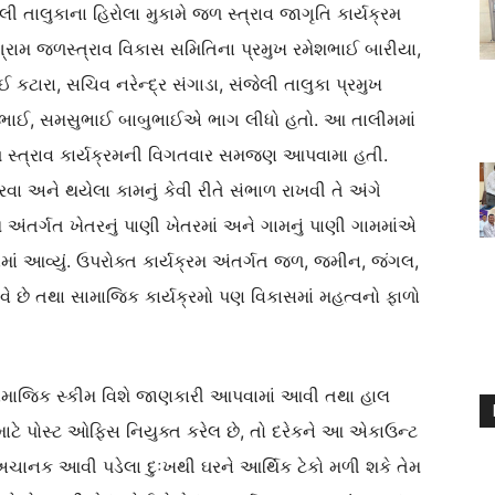
લી તાલુકાના હિરોલા મુકામે જળ સ્ત્રાવ જાગૃતિ કાર્યક્રમ
ગ્રામ જળસ્ત્રાવ વિકાસ સમિતિના પ્રમુખ રમેશભાઈ બારીયા,
કટારા, સચિવ નરેન્દ્ર સંગાડા, સંજેલી તાલુકા પ્રમુખ
મેશભાઈ, સમસુભાઈ બાબુભાઈએ ભાગ લીધો હતો. આ તાલીમમાં
જળ સ્ત્રાવ કાર્યક્રમની વિગતવાર સમજણ આપવામા હતી.
રવા અને થયેલા કામનું કેવી રીતે સંભાળ રાખવી તે અંગે
અંતર્ગત ખેતરનું પાણી ખેતરમાં અને ગામનું પાણી ગામમાંએ
રવામાં આવ્યું. ઉપરોક્ત કાર્યક્રમ અંતર્ગત જળ, જમીન, જંગલ,
છે તથા સામાજિક કાર્યક્રમો પણ વિકાસમાં મહત્વનો ફાળો
ામાજિક સ્કીમ વિશે જાણકારી આપવામાં આવી તથા હાલ
માટે પોસ્ટ ઓફિસ નિયુક્ત કરેલ છે, તો દરેકને આ એકાઉન્ટ
ી અચાનક આવી પડેલા દુઃખથી ઘરને આર્થિક ટેકો મળી શકે તેમ