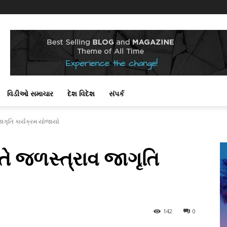
વિડીઓ સમાચાર
દેશ વિદેશ
સંપર્ક
જાગૃતિ કાર્યક્રમ યોજાયો
તે જળસ્ત્રાવ જાગૃતિ
142
0