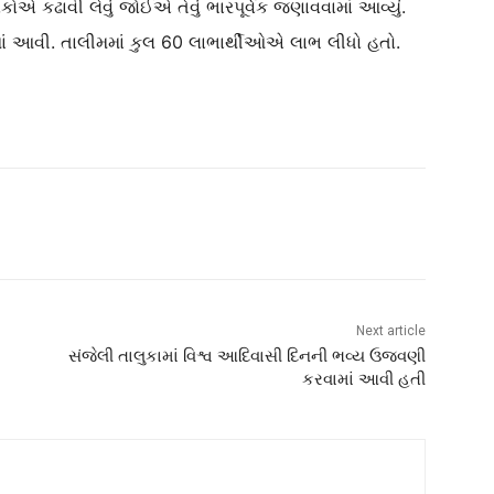
કોએ કઢાવી લેવું જોઈએ તેવું ભારપૂર્વક જણાવવામાં આવ્યું.
ં આવી. તાલીમમાં કુલ 60 લાભાર્થીઓએ લાભ લીધો હતો.
Next article
સંજેલી તાલુકામાં વિશ્વ આદિવાસી દિનની ભવ્ય ઉજવણી
કરવામાં આવી હતી