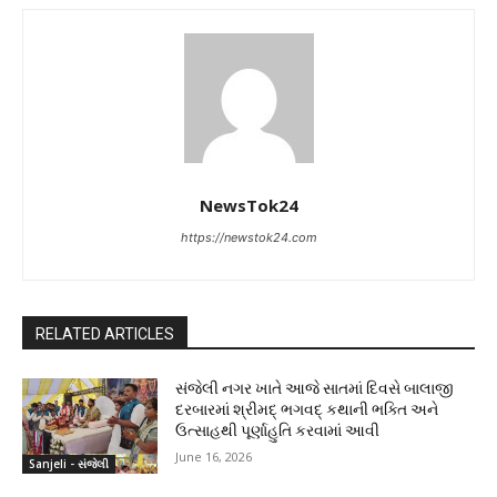
NewsTok24
https://newstok24.com
RELATED ARTICLES
સંજેલી નગર ખાતે આજે સાતમાં દિવસે બાલાજી
દરબારમાં શ્રીમદ્ ભગવદ્ કથાની ભક્તિ અને
ઉત્સાહથી પૂર્ણાહુતિ કરવામાં આવી
June 16, 2026
Sanjeli - સંજેલી