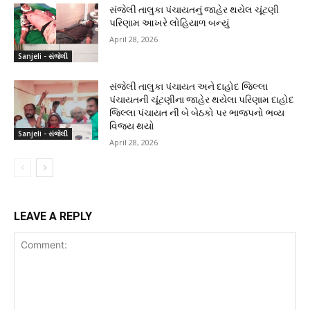
સંજેલી તાલુકા પંચાયતનું જાહેર થયેલ ચૂંટણી
પરિણામ આખરે લોહિયાળ બન્યું
April 28, 2026
Sanjeli - સંજેલી
સંજેલી તાલુકા પંચાયત અને દાહોદ જિલ્લા
પંચાયતની ચૂંટણીના જાહેર થયેલા પરિણામ દાહોદ
જિલ્લા પંચાયત ની બે બેઠકો પર ભાજપનો ભવ્ય
વિજય થયો
Sanjeli - સંજેલી
April 28, 2026
LEAVE A REPLY