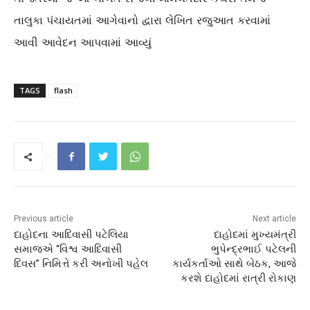
તાલુકા પંચાયતમાં આગેવાનો દ્વારા લેખિત રજુઆત કરવામાં
આવી આવેદન આપવામાં આવ્યું
TAGS
flash
Previous article
Next article
દાહોદના આદિવાસી પટેલિયા
દાહોદમાં મુખ્યમંત્રી
સમાજએ “વિશ્વ આદિવાસી
ભુપેન્દ્રભાઈ પટેલની
દિવસ” નિમિત્તે કરી અનોખી પહેલ
કાર્યકર્તાઓ સાથે બેઠક, આજે
કરશે દાહોદમાં રાત્રી રોકાણ