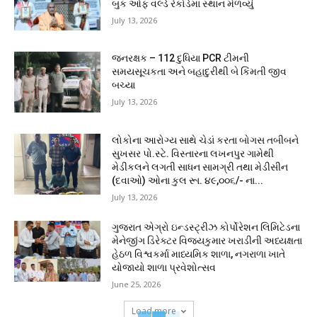
બુક ઓફ વર્લ્ડ રેકોર્ડમાં સ્થાન મેળવ્યું
July 13, 2026
જનરક્ષક – 112 દુધિયા PCR ટીમની
સમયસૂચકતા અને બહાદુરીથી બે કિંમતી જીવ
બચ્યા
July 13, 2026
લોકોના આરોગ્ય સાથે ચેડાં કરતા બોગસ તબીબને
સુખસર પો.સ્ટે. વિસ્તારના લખનપુર ગામેથી
મેડીકલને લગતી સાધન સામગ્રી તથા મેડીસીન
(દવાઓ) ઓના કુલ રૂા. ૪૯,૦૦૬/- ના...
July 13, 2026
ગુજરાત એગ્રો ઇન્ડસ્ટ્રીઝ કોર્પોરેશન લિમિટેડના
મેનેજીંગ ડિરેક્ટર વિજયકુમાર ખરાડીની અધ્યક્ષતા
હેઠળ વિશ્વકર્મા માધ્યમિક શાળા, નગરાળા ખાતે
યોજાયો શાળા પ્રવેશોત્સવ
June 25, 2026
Load more