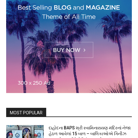
MOST POPULAR
દાહોદના BAPS શ્રી સ્વામિનારાયણ મંદિરનાં નેજા
હેઠળ આવેલાં 15 બાળ – બાલિકાઓએ ગિનીઝ