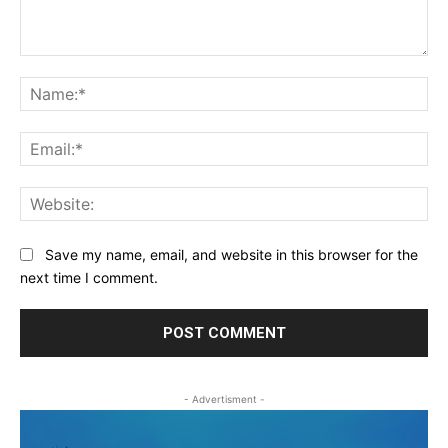
Comment:
Na
Ema
Web
Save my name, email, and website in this browser for the
next time I comment.
- Advertisment -