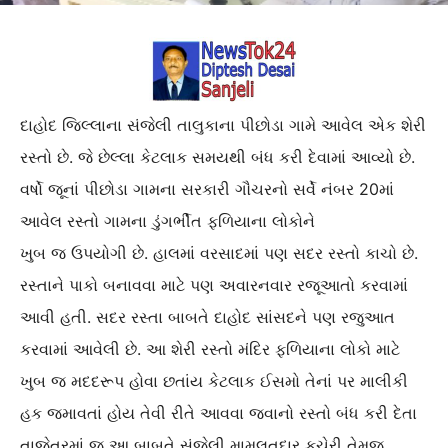
દાહોદ જિલ્લાના સંજેલી તાલુકાના પીછોડા ગામે આવેલ એક શેરી
રસ્તો છે. જે છેલ્લા કેટલાક સમયથી બંધ કરી દેવામાં આવ્યો છે.
વર્ષો જૂનાં પીછોડા ગામના સરકારી ગૌચરનો સર્વે નંબર 20માં
આવેલ રસ્તો ગામના ડુંગર્ભીત ફળિયાના લોકોને
ખુબ જ ઉપયોગી છે. હાલમાં વરસાદમાં પણ સદર રસ્તો કાચો છે.
રસ્તાને પાકો બનાવવા માટે પણ અવારનવાર રજૂઆતો કરવામાં
આવી હતી. સદર રસ્તા બાબતે દાહોદ સાંસદને પણ રજુઆત
કરવામાં આવેલી છે. આ શેરી રસ્તો મંદિર ફળિયાના લોકો માટે
ખુબ જ મદદરૂપ હોવા છતાંય કેટલાક ઈસમો તેનાં પર માલીકી
હક જમાવતાં હોય તેવી રીતે આવવા જવાનો રસ્તો બંધ કરી દેતા
તાજેતરમાં જ આ બાબતે સંજેલી મામલતદાર કચેરી તેમજ