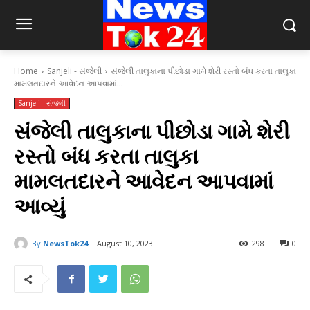
Home
Sanjeli - સંજેલી
સંજેલી તાલુકાના પીછોડા ગામે શેરી રસ્તો બંધ કરતા તાલુકા
મામલતદારને આવેદન આપવામાં...
Sanjeli - સંજેલી
સંજેલી તાલુકાના પીછોડા ગામે શેરી
રસ્તો બંધ કરતા તાલુકા
મામલતદારને આવેદન આપવામાં
આવ્યું
By
NewsTok24
August 10, 2023
298
0