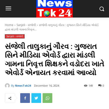
Home
Sanjeli - સંજેલી
સંજેલી તાલુકાનું ગૌરવ : ગુજરાત સિને મીડિયા એવોર્ડ
દ્વારા માંડલી ગામના નિવૃત્ત...
Sanjeli - સંજેલી
સંજેલી તાલુકાનું ગૌરવ : ગુજરાત
સિને મીડિયા એવોર્ડ દ્વારા માંડલી
ગામના નિવૃત્ત શિક્ષકને વડોદરા ખાતે
એવોર્ડ એનાયત કરવામાં આવ્યો
By
NewsTok24
December 16, 2024
149
0