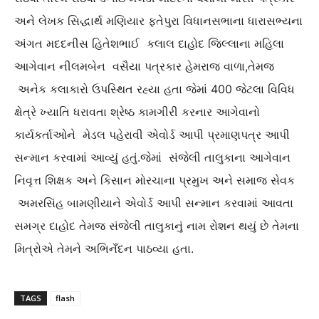
અને લેખક સિદ્ધાર્થ મણિયાર ફતેપુરા વિધાનસભાના ધારાસભ્યના
અંગત મદદનીસ હિતેશભાઈ કલાલ દાહોદ જિલ્લાના મહિલા
આગેવાન નીલમબેન વસૈયા પત્રકાર હેમરાજ વાળા,તેમજ
અનેક કલાકારો ઉપસ્થિત રહ્યા હતા જેમાં 400 જેટલા વિવિધ
ક્ષેત્રે ખ્યાતિ ધરાવતા શ્રેષ્ઠ કામગીરી કરનાર આગેવાનો
કાર્યકર્તાઓને મેડલ પહેરાવી એવોર્ડ આપી પ્રમાણપત્ર આપી
સન્માન કરવામાં આવ્યું હતું.જેમાં સંજેલી તાલુકાના આગેવાન
નિવૃત્ત શિક્ષક અને કિસાન મોરચાના પ્રમુખ અને સમાજ સેવક
અમરસિંહ બામણીયાને એવોર્ડ આપી સન્માન કરવામાં આવતા
સમગ્ર દાહોદ તેમજ સંજેલી તાલુકાનું નામ રોશન થયું છે તેમના
મિત્રોએ તેમને અભિનઁદન પાઠવ્યા હતા.
TAGS
flash