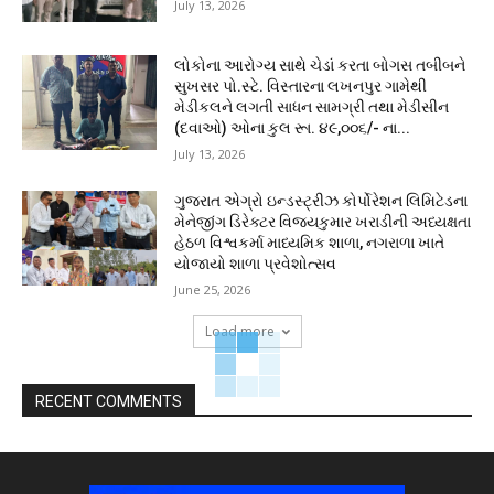
July 13, 2026
લોકોના આરોગ્ય સાથે ચેડાં કરતા બોગસ તબીબને
સુખસર પો.સ્ટે. વિસ્તારના લખનપુર ગામેથી
મેડીકલને લગતી સાધન સામગ્રી તથા મેડીસીન
(દવાઓ) ઓના કુલ રૂા. ૪૯,૦૦૬/- ના...
July 13, 2026
ગુજરાત એગ્રો ઇન્ડસ્ટ્રીઝ કોર્પોરેશન લિમિટેડના
મેનેજીંગ ડિરેક્ટર વિજયકુમાર ખરાડીની અધ્યક્ષતા
હેઠળ વિશ્વકર્મા માધ્યમિક શાળા, નગરાળા ખાતે
યોજાયો શાળા પ્રવેશોત્સવ
June 25, 2026
Load more
RECENT COMMENTS