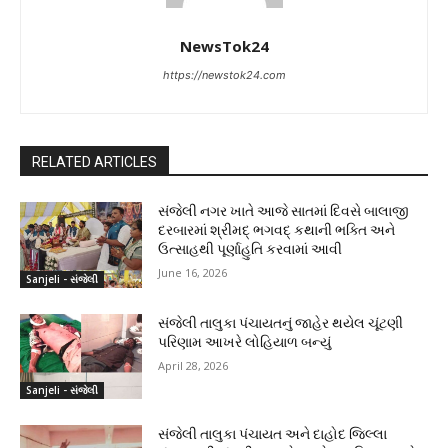
NewsTok24
https://newstok24.com
RELATED ARTICLES
સંજેલી નગર ખાતે આજે સાતમાં દિવસે બાલાજી
દરબારમાં શ્રીમદ્ ભગવદ્ કથાની ભક્તિ અને
ઉત્સાહથી પૂર્ણાહુતિ કરવામાં આવી
June 16, 2026
Sanjeli - સંજેલી
સંજેલી તાલુકા પંચાયતનું જાહેર થયેલ ચૂંટણી
પરિણામ આખરે લોહિયાળ બન્યું
April 28, 2026
Sanjeli - સંજેલી
સંજેલી તાલુકા પંચાયત અને દાહોદ જિલ્લા