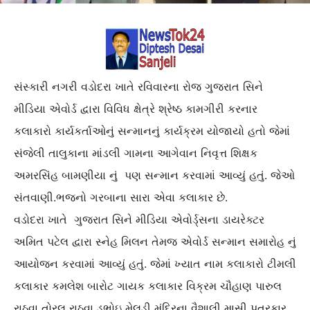
સંસ્કારી નગરી વડોદરા ખાતે રવિવારના રોજ ગુજરાત સિને
મીડિયા એવોર્ડ દ્વારા વિવિધ ક્ષેત્રે શ્રેષ્ઠ કામગીરી કરનાર
કલાકારો કાર્યકર્તાઓનું સન્માનનું કાર્યક્રમ યોજાયો હતો જેમાં
સંજેલી તાલુકાના માંડલી ગામના આગેવાન નિવૃત્ત શિક્ષક
અમરસિંહ બામણીયા નું પણ સન્માન કરવામાં આવ્યું હતું. જેઓ
સંતવાણી.ભજનો ગરબાના સારા એવા કલાકાર છે.
વડોદરા ખાતે ગુજરાત સિને મીડિયા એવોર્ડ્સના ડાયરેક્ટર
અમિત પટેલ દ્વારા સ્નેહ મિલન તેમજ એવોર્ડ સન્માન સમારોહ નું
આયોજન કરવામાં આવ્યું હતું. જેમાં ખ્યાત નામ કલાકારો ટીમલી
કલાકાર કમલેશ બારોટ ગાયક કલાકાર વિક્રમ ચૌહાણ પારુલ
રાઠવા તોરલ રાઠવા ડભોઇ મેલડી મંદિરના વૈશાલી માસી પત્રકાર