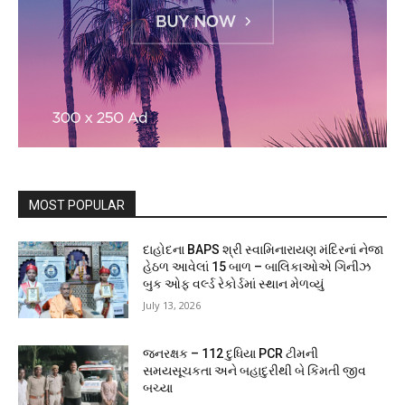
MOST POPULAR
દાહોદના BAPS શ્રી સ્વામિનારાયણ મંદિરનાં નેજા
હેઠળ આવેલાં 15 બાળ – બાલિકાઓએ ગિનીઝ
બુક ઓફ વર્લ્ડ રેકોર્ડમાં સ્થાન મેળવ્યું
July 13, 2026
જનરક્ષક – 112 દુધિયા PCR ટીમની
સમયસૂચકતા અને બહાદુરીથી બે કિંમતી જીવ
બચ્યા