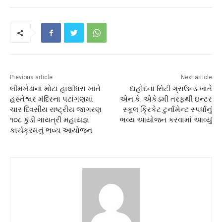
Previous article
Next article
લીમખેડાના મોટા હાથીધરા ખાતે
દાહોદના સિટી ગ્રાઉન્ડ ખાતે
હસ્તેશ્વર મંદિરના પટાંગણમાં
એન.કે. એકેડમી તરફથી ઇન્ટર
ચાર દિવસીય રાષ્ટ્રીય જાગરણ
સ્કૂલ ક્રિકેટ ટુર્નામેન્ટ સ્પર્ધાનું
૧૦૮ કુંડી ગાયત્રી મહાયજ્ઞ
ભવ્ય આયોજન કરવામાં આવ્યું
કાર્યક્રમનું ભવ્ય આયોજન