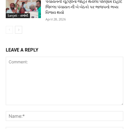
પંચાયતની ચૂંટણીના જાહેર થયેલા પરિણામ દાહોદ
જિલ્લા પંચાયત ની બે બેઠકો પર ભાજપનો ભવ્ય
વિજય થયો
Sanjeli - સંજેલી
April 28, 2026
LEAVE A REPLY
Comment:
Na