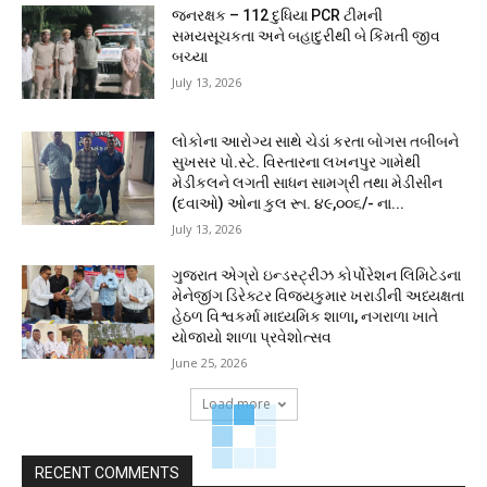
જનરક્ષક – 112 દુધિયા PCR ટીમની
સમયસૂચકતા અને બહાદુરીથી બે કિંમતી જીવ
બચ્યા
July 13, 2026
લોકોના આરોગ્ય સાથે ચેડાં કરતા બોગસ તબીબને
સુખસર પો.સ્ટે. વિસ્તારના લખનપુર ગામેથી
મેડીકલને લગતી સાધન સામગ્રી તથા મેડીસીન
(દવાઓ) ઓના કુલ રૂા. ૪૯,૦૦૬/- ના...
July 13, 2026
ગુજરાત એગ્રો ઇન્ડસ્ટ્રીઝ કોર્પોરેશન લિમિટેડના
મેનેજીંગ ડિરેક્ટર વિજયકુમાર ખરાડીની અધ્યક્ષતા
હેઠળ વિશ્વકર્મા માધ્યમિક શાળા, નગરાળા ખાતે
યોજાયો શાળા પ્રવેશોત્સવ
June 25, 2026
Load more
RECENT COMMENTS