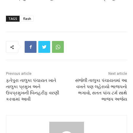
TAGS
flash
Previous article
Next article
ફતેપુરા તાલુકા પંચાયત ખાતે
સંજેલી તાલુકા પંચાયતમાં આ
તાલુકા પ્રમુખ અને
વખતે પણ લહેરાયો ભાજપનો
ઉપપ્રમુખની બિનહરીફ વરણી
ભગાવો, સતત પાંચ ટર્મ સાથે
કરવામાં આવી
ભાજપ અજેય