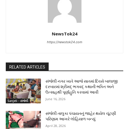
NewsTok24
https://newstok24.com
RELATED ARTICLES
સંજેલી નગર ખાતે આજે સાતમાં દિવસે બાલાજી
દરબારમાં શ્રીમદ્ ભગવદ્ કથાની ભક્તિ અને
ઉત્સાહથી પૂર્ણાહુતિ કરવામાં આવી
June 16, 2026
Sanjeli - સંજેલી
સંજેલી તાલુકા પંચાયતનું જાહેર થયેલ ચૂંટણી
પરિણામ આખરે લોહિયાળ બન્યું
April 28, 2026