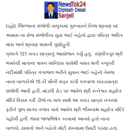
દાહોદ જિલ્લાના સંજેલી તાલુકામાં ગુરૂવારને નિજ શ્રવણ વદ
અમાસ ના રોજ સંજેલીના યુવા ભાઈ બહેનો દ્વારા પવિત્ર અધિક
માસ અને શ્રવણ માસની પુર્ણાહુતી
પ્રંસગે 121 કાવડ યાત્રાનું આયોજન કર્યું હતું. રણધીકપુર શ્રી
ભમરેચી માતાના પાવન સાનિધ્ય પાસેથી પસાર થતી કબૂતરી
નદીમાંથી પવિત્ર ગંગાજળ ભરીને યુવાન ભાઈ બહેનો તેમજ
નાના બાળકોએ 15.કી મીની સફર કાપી પગપાળા કાવડયાત્રા
સંજેલી આવી હતી. માંડલી રોડ પર આવેલ શ્રી રત્નેશ્વર મહાદેવ
મંદિરે વિરામ કરી ડીજે ના તાલ સાથે આ કાવડ યાત્રા નગરમાં
ફરીને પુષ્પ સાગર તળાવ પાસે આવેલ શ્રી ભીમનાથ મહાદેવ મંદિરે
પહોંચી હતી. જ્યાં જળાભિષેક કરવામાં આવ્યો હતો નાના
બાળકો, યુવાનો અને બહેનો મોટી સંખ્યામા ઉમટી પડ્યા હતા.