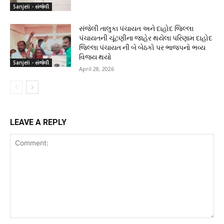
Sanjeli - સંજેલી
સંજેલી તાલુકા પંચાયત અને દાહોદ જિલ્લા
પંચાયતની ચૂંટણીના જાહેર થયેલા પરિણામ દાહોદ
જિલ્લા પંચાયત ની બે બેઠકો પર ભાજપનો ભવ્ય
વિજય થયો
Sanjeli - સંજેલી
April 28, 2026
LEAVE A REPLY
Comment: