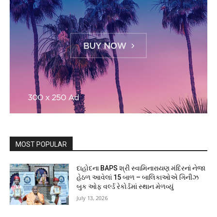
MOST POPULAR
દાહોદના BAPS શ્રી સ્વામિનારાયણ મંદિરનાં નેજા
હેઠળ આવેલાં 15 બાળ – બાલિકાઓએ ગિનીઝ
બુક ઓફ વર્લ્ડ રેકોર્ડમાં સ્થાન મેળવ્યું
July 13, 2026