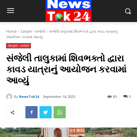
Home
Sanjeli - સંજેલી
સંજેલી તાલુકામાં શિવભક્તો દ્વારા કાવડ યાત્રાનું
આયોજન કરવામાં આવ્યું
Sanjeli - સંજેલી
સંજેલી તાલુકામાં શિવભક્તો દ્વારા
કાવડ યાત્રાનું આયોજન કરવામાં
આવ્યું
By
NewsTok24
September 14, 2023
85
0