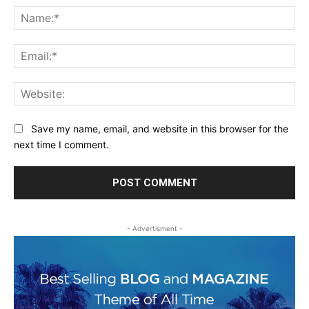
Na
Ema
Web
Save my name, email, and website in this browser for the
next time I comment.
- Advertisment -