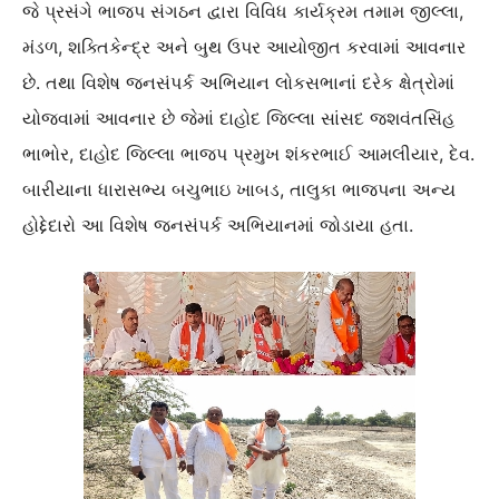
જે પ્રસંગે ભાજપ સંગઠન દ્વારા વિવિધ કાર્યક્રમ તમામ જીલ્લા,
મંડળ, શક્તિકેન્દ્ર અને બુથ ઉપર આયોજીત કરવામાં આવનાર
છે. તથા વિશેષ જનસંપર્ક અભિયાન લોકસભાનાં દરેક ક્ષેત્રોમાં
યોજવામાં આવનાર છે જેમાં દાહોદ જિલ્લા સાંસદ જશવંતસિંહ
ભાભોર, દાહોદ જિલ્લા ભાજપ પ્રમુખ શંકરભાઈ આમલીયાર, દેવ.
બારીયાના ધારાસભ્ય બચુભાઇ ખાબડ, તાલુકા ભાજપના અન્ય
હોદ્દેદારો આ વિશેષ જનસંપર્ક અભિયાનમાં જોડાયા હતા.