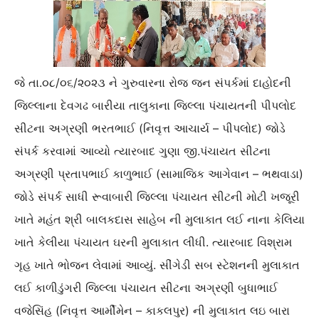
જે તા.૦૮/૦૬/૨૦૨૩ ને ગુરુવારના રોજ જન સંપર્કમાં દાહોદની
જિલ્લાના દેવગઢ બારીયા તાલુકાના જિલ્લા પંચાયતની પીપલોદ
સીટના અગ્રણી ભરતભાઈ (નિવૃત્ત આચાર્ય – પીપલોદ) જોડે
સંપર્ક કરવામાં આવ્યો ત્યારબાદ ગુણા જી.પંચાયત સીટના
અગ્રણી પ્રતાપભાઈ કાળુભાઈ (સામાજિક આગેવાન – ભથવાડા)
જોડે સંપર્ક સાધી રૂવાબારી જિલ્લા પંચાયત સીટની મોટી ખજૂરી
ખાતે મહંત શ્રી બાલકદાસ સાહેબ ની મુલાકાત લઈ નાના કેલિયા
ખાતે કેલીયા પંચાયત ઘરની મુલાકાત લીધી. ત્યારબાદ વિશ્રામ
ગૃહ ખાતે ભોજન લેવામાં આવ્યું. સીંગેડી સબ સ્ટેશનની મુલાકાત
લઈ કાળીડુંગરી જિલ્લા પંચાયત સીટના અગ્રણી બુધાભાઈ
વજેસિંહ (નિવૃત્ત આર્મીમેન – કાકલપુર) ની મુલાકાત લઇ બારા