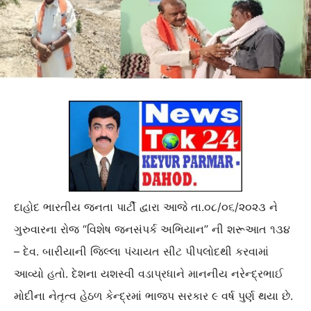
દાહોદ ભારતીય જનતા પાર્ટી દ્વારા આજે તા.૦૮/૦૬/૨૦૨૩ ને
ગુરુવારના રોજ “વિશેષ જનસંપર્ક અભિયાન” ની શરૂઆત ૧૩૪
– દેવ. બારીયાની જિલ્લા પંચાયત સીટ પીપલોદથી કરવામાં
આવ્યો હતો. દેશના યશસ્વી વડાપ્રધાને માનનીય નરેન્દ્રભાઈ
મોદીના નેતૃત્વ હેઠળ કેન્દ્રમાં ભાજપ સરકાર ૯ વર્ષ પુર્ણ થયા છે.