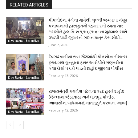
RELATED ARTICLES
પીપલોદના પંચેલા ગામેથી ખુલ્લી જગ્યામા ગંજી
પત્તાપાનાથી હારજીતનો જુગાર રમી રમતા ચાર
ઇસમોને કુલ કિ.રુ.૧,૧૦,૬૧૦/- ના મુદ્દામાલ સાથે
ઝડપી પાડી જુગારનો ગણનાપાત્ર કેસ શોધી...
Dev Baria - દેવ.બારીયા
June 7, 2026
દેવગઢ બારીયા સબ જેલમાંથી પોકસોના સેશન્સ
ટ્રાયબલ ગુન્હાના ફરાર આરોપીને ગણતરીના
કલાકોમાં પકડી પાડતી દાહોદ જીલ્લા પોલીસ
February 13, 2026
Dev Baria - દેવ.બારીયા
રાજ્યમંત્રી કમલેશ પટેલના વરદ હસ્તે દાહોદ
જિલ્લાના જેસાવાડા અને ધાનપુર પોલીસ
આવાસોના બાંધકામનું ખાતમુહૂર્ત કરવામાં આવ્યું
February 12, 2026
Dev Baria - દેવ.બારીયા