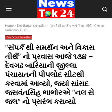
Home
Dev Baria - દેવ.બારીયા
"સંપર્ક થી સમર્થન અને વિકાસ તીર્થ" નો પ્રવાસ
આજે ૧૩૪ - દેવગઢ...
Dev Baria - દેવ.બારીયા
“સંપર્ક થી સમર્થન અને વિકાસ
તીર્થ” નો પ્રવાસ આજે ૧૩૪ –
દેવગઢ બારિયાની જીલ્લા
પંચાયતની પીપલોદ સીટથી
કરવામાં આવ્યો, જ્યાં સાંસદ
જસવંતસિંહ ભાભોરએ “નલ સે
જલ” નો પ્રારંભ કરાવ્યો