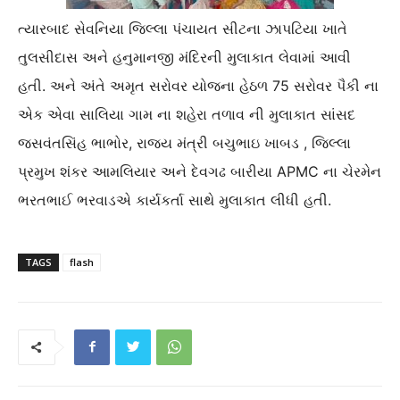
ત્યારબાદ સેવનિયા જિલ્લા પંચાયત સીટના ઝાપટિયા ખાતે
તુલસીદાસ અને હનુમાનજી મંદિરની મુલાકાત લેવામાં આવી
હતી. અને અંતે અમૃત સરોવર યોજના હેઠળ 75 સરોવર પૈકી ના
એક એવા સાલિયા ગામ ના શહેરા તળાવ ની મુલાકાત સાંસદ
જસવંતસિંહ ભાભોર, રાજ્ય મંત્રી બચુભાઇ ખાબડ , જિલ્લા
પ્રમુખ શંકર આમલિયાર અને દેવગઢ બારીયા APMC ના ચેરમેન
ભરતભાઈ ભરવાડએ કાર્યકર્તા સાથે મુલાકાત લીધી હતી.
TAGS
flash