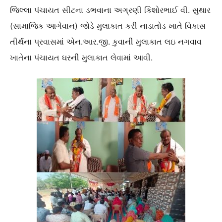
જિલ્લા પંચાયત સીટના ડભવાના અગ્રણી કિશોરભાઈ વી. સુથાર
(સામાજિક આગેવાન) જોડે મુલાકાત કરી નાડાતોડ ખાતે વિકાસ
તીર્થના પ્રવાસમાં એન.આર.જી. કુવાની મુલાકાત લઇ નગવાવ
ખાતેના પંચાયત ઘરની મુલાકાત લેવામાં આવી.