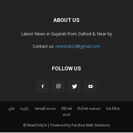
ABOUT US
Latest News in Gujarati from Dahod & Near by
Contact us:
newstok24@gmail.com
FOLLOW US
હોમ
દાહોદ
આપણી સરકાર
વિડિઓ
વિડીઓ સમાચાર
દેશ વિદેશ
સંપર્ક
© NewsTok24 | Powered by Parshva Web Solutions