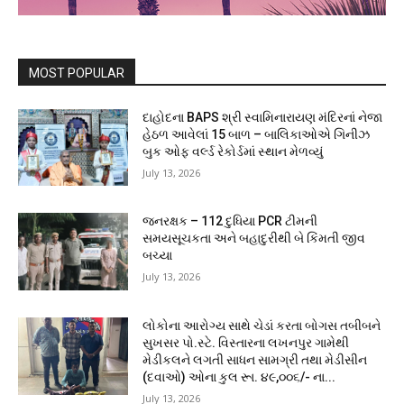
MOST POPULAR
દાહોદના BAPS શ્રી સ્વામિનારાયણ મંદિરનાં નેજા
હેઠળ આવેલાં 15 બાળ – બાલિકાઓએ ગિનીઝ
બુક ઓફ વર્લ્ડ રેકોર્ડમાં સ્થાન મેળવ્યું
July 13, 2026
જનરક્ષક – 112 દુધિયા PCR ટીમની
સમયસૂચકતા અને બહાદુરીથી બે કિંમતી જીવ
બચ્યા
July 13, 2026
લોકોના આરોગ્ય સાથે ચેડાં કરતા બોગસ તબીબને
સુખસર પો.સ્ટે. વિસ્તારના લખનપુર ગામેથી
મેડીકલને લગતી સાધન સામગ્રી તથા મેડીસીન
(દવાઓ) ઓના કુલ રૂા. ૪૯,૦૦૬/- ના...
July 13, 2026