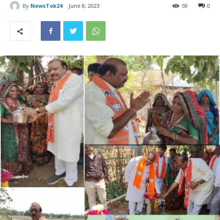
By
NewsTok24
June 8, 2023
59
0