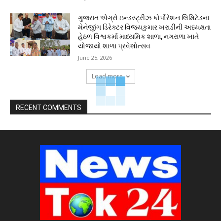
ગુજરાત એગ્રો ઇન્ડસ્ટ્રીઝ કોર્પોરેશન લિમિટેડના
મેનેજીંગ ડિરેક્ટર વિજયકુમાર ખરાડીની અધ્યક્ષતા
હેઠળ વિશ્વકર્મા માધ્યમિક શાળા, નગરાળા ખાતે
યોજાયો શાળા પ્રવેશોત્સવ
June 25, 2026
Load more
RECENT COMMENTS