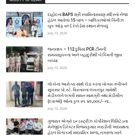
દાહોદના BAPS શ્રી સ્વામિનારાયણ મંદિરનાં નેજા
હેઠળ આવેલાં 15 બાળ – બાલિકાઓએ ગિનીઝ
બુક ઓફ વર્લ્ડ રેકોર્ડમાં સ્થાન મેળવ્યું
July 13, 2026
જનરક્ષક – 112 દુધિયા PCR ટીમની
સમયસૂચકતા અને બહાદુરીથી બે કિંમતી જીવ
બચ્યા
July 13, 2026
લોકોના આરોગ્ય સાથે ચેડાં કરતા બોગસ તબીબને
સુખસર પો.સ્ટે. વિસ્તારના લખનપુર ગામેથી
મેડીકલને લગતી સાધન સામગ્રી તથા મેડીસીન
(દવાઓ) ઓના કુલ રૂા. ૪૯,૦૦૬/- ના...
July 13, 2026
ગુજરાત એગ્રો ઇન્ડસ્ટ્રીઝ કોર્પોરેશન લિમિટેડના
મેનેજીંગ ડિરેક્ટર વિજયકુમાર ખરાડીની અધ્યક્ષતા
હેઠળ વિશ્વકર્મા માધ્યમિક શાળા, નગરાળા ખાતે