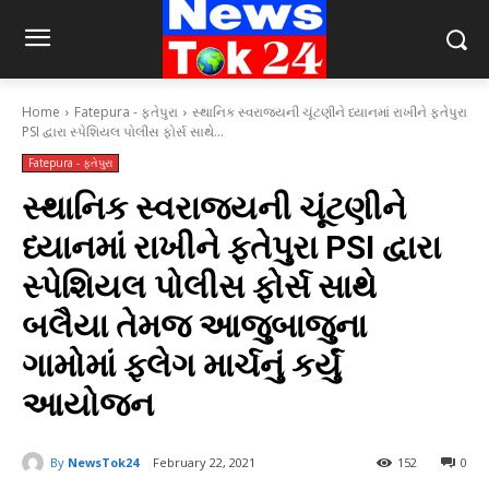
Home
Fatepura - ફતેપુરા
સ્થાનિક સ્વરાજ્યની ચૂંટણીને ધ્યાનમાં રાખીને ફતેપુરા
PSI દ્વારા સ્પેશિયલ પોલીસ ફોર્સ સાથે...
Fatepura - ફતેપુરા
સ્થાનિક સ્વરાજ્યની ચૂંટણીને
ધ્યાનમાં રાખીને ફતેપુરા PSI દ્વારા
સ્પેશિયલ પોલીસ ફોર્સ સાથે
બલૈયા તેમજ આજુબાજુના
ગામોમાં ફ્લેગ માર્ચનું કર્યું
આયોજન
By
NewsTok24
February 22, 2021
152
0