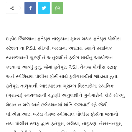
દાહોદ જિલ્લાના ફતેપુરા તાલુકાના મુખ્ય મથક ફતેપુરા પોલીસ
સ્ટેશન ના P.S.I. સી.બી. બરડાના અધ્યક્ષ સ્થાને સ્થાનિક
સ્વરાજ્યની ચુંટણીને અનુલક્ષીને ફ્લેગ માર્ચનું આયોજન
કરવામાં આવ્યું હતું. જેમાં ફતેપુરા P.S.I. તેમજ પોલીસ સ્ટાફ
અને સ્પેશિયલ પોલીસ ફોર્સ સાથે ફ્લૅગમાર્ચમાં જોડાયા હતા.
ફતેપુરા તાલુકાની આસપાસના ગ્રામ્ય વિસ્તારોમા સ્થાનિક
(ગ્રામ્ય) સ્વરાજયની ચૂંટણી અનુલક્ષીને ગુનેગારોને કોઈ મોકળુ
મેદાન ન મળે અને ઇલેક્શનમાં શાંતિ જળવાઈ રહે જેથી
પી.એસ.આઇ. બરંડા તેમજ સ્પેશિયલ પોલીસ ફોર્સના જવાનો
તથા પોલીસ સ્ટાફ દ્વારા ફતેપુરા, બલૈયા, નાદૂકણ, નેસરતનપુર,