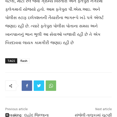
વટલી, મોટી રેલ જેવા ગ્રામ્ય વિસ્તારો અને ફતેપુરા નગરમાં
ફ્લેગમાર્ચ યોજ્યો હતો. આમ ફતેપુરા પી.એસ.આઇ. અને
પોલીસ સ્ટાફ ઇલેક્શનની તૈયારીના ભાગરૂપે ખડે પગે એલર્ટ
જણાઇ રહી છે. ત્યારે ફતેપુરા પોલીસ પોતાના સમય અને
ખાનપાાનનું ભાન ભુલી આ સેવાઓ બજાવી રહી છે તે એક
બિરદાવવા લાયક કામગીરી જણાઇ રહી છે
TAGS
flash
Previous article
Next article
🅱️reaking : દાહોદ જિલ્લાના
સંજેલી તાલુકામાં ચુટણી