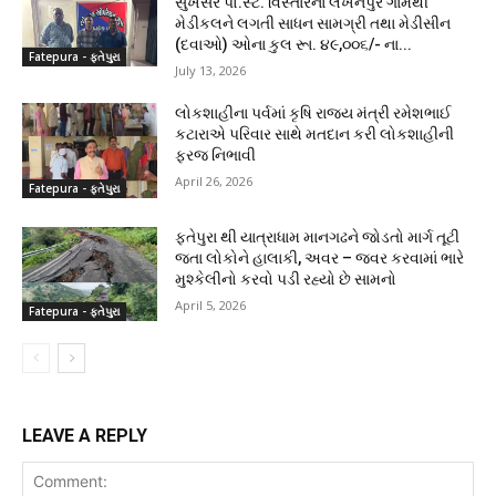
સુખસર પો.સ્ટે. વિસ્તારના લખનપુર ગામેથી
મેડીકલને લગતી સાધન સામગ્રી તથા મેડીસીન
(દવાઓ) ઓના કુલ રૂા. ૪૯,૦૦૬/- ના...
Fatepura - ફતેપુરા
July 13, 2026
લોકશાહીના પર્વમાં કૃષિ રાજ્ય મંત્રી રમેશભાઈ
કટારાએ પરિવાર સાથે મતદાન કરી લોકશાહીની
ફરજ નિભાવી
April 26, 2026
Fatepura - ફતેપુરા
ફતેપુરા થી યાત્રાધામ માનગઢને જોડતો માર્ગ તૂટી
જતા લોકોને હાલાકી, અવર – જવર કરવામાં ભારે
મુશ્કેલીનો કરવો પડી રહ્યો છે સામનો
April 5, 2026
Fatepura - ફતેપુરા
LEAVE A REPLY