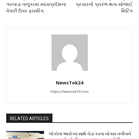
ગરબાડા તાલુકામાં મધ્યપ્રદેશના
પ્રચારનો પ્રારંભ થતા યોજાઈ
વેપારી ઉપર ફાયરિંગ
મિટિંગ
NewsTok24
https://newstok24.com
RELATED ARTICLES
લોકોના આરોગ્ય સાથે ચેડાં કરતા બોગસ તબીબને