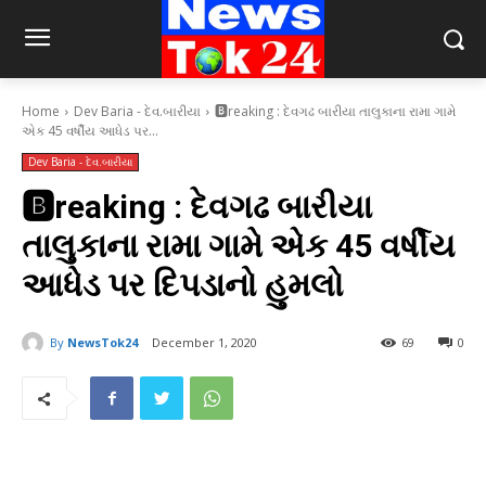
Home
Dev Baria - દેવ.બારીયા
🅱️reaking : દેવગઢ બારીયા તાલુકાના રામા ગામે
એક 45 વર્ષીય આધેડ પર...
Dev Baria - દેવ.બારીયા
🅱️reaking : દેવગઢ બારીયા
તાલુકાના રામા ગામે એક 45 વર્ષીય
આધેડ પર દિપડાનો હુમલો
By
NewsTok24
December 1, 2020
69
0