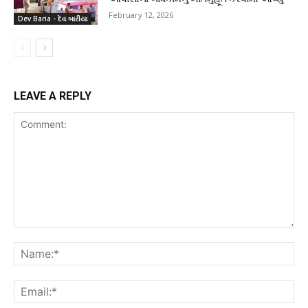
February 12, 2026
Dev Baria - દેવ.બારીયા
LEAVE A REPLY
Comment:
Na
Ema