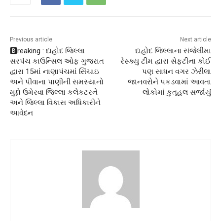
Previous article
Next article
🅱️reaking : દાહોદ જિલ્લા
દાહોદ જિલ્લાના સંજેલીમા
સરપંચ કાઉન્સિલ ઓફ ગુજરાત
રેસ્ક્યુ ટીમ દ્વારા સેફ્ટીના કોઈ
દ્વારા 15માં નાણાપંચમાં સિંચાઇ
પણ સાધન વગર ઝેરીલા
અને પીવાના પાણીની સમસ્યાનો
જાનવરોને પકડવામાં આવતા
મુદ્દો ઉમેરવા જિલ્લા કલેકટરને
લોકોમાં કુતૂહલ સર્જાયું
અને જિલ્લા વિકાસ અધિકારીને
આવેદન