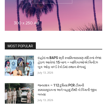
MOST POPULAR
દાહોદના BAPS શ્રી સ્વામિનારાયણ મંદિરનાં નેજા
હેઠળ આવેલાં 15 બાળ – બાલિકાઓએ ગિનીઝ
બુક ઓફ વર્લ્ડ રેકોર્ડમાં સ્થાન મેળવ્યું
July 13, 2026
જનરક્ષક – 112 દુધિયા PCR ટીમની
સમયસૂચકતા અને બહાદુરીથી બે કિંમતી જીવ
બચ્યા
July 13, 2026