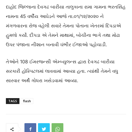
દાહોદ જિલ્લાના દેવગઢ બારીયા તાલુકાના રામા ગામના ભરતસિંહ
નામના 45 વર્ષીય આઘેડને આજે તા.૦૧/૧૨/૨૦૨૦ ને
મંગળવારના રોજ વહેલી સવારે તેમના પોતાના ખેતરમાં દિપડાએ
હુમલો કર્યો. દીપડા એ તેમને માથામાં, બોચીના ભાગે તથા મોઢા
ઉપર પંજાના નીશાન બનાવી ઘંભીર ઈજાઓ પહોચાડી.
તેઓને 108 ઈમરજન્સી એમ્બ્યુલન્સ દ્વારા દેવગઢ બારીયા
સરકારી હોસ્પિટલમાં લાવવામાં આવ્યા હતા. ત્યાંથી તેમને વધુ
સારવાર અર્થે ગોધરા ખસેડવામાં આવ્યા.
TAGS
flash