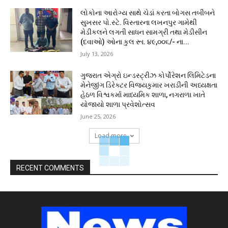
લોકોના આરોગ્ય સાથે ચેડાં કરતા બોગસ તબીબને
સુખસર પો.સ્ટે. વિસ્તારના લખનપુર ગામેથી
મેડીકલને લગતી સાધન સામગ્રી તથા મેડીસીન
(દવાઓ) ઓના કુલ રૂા. ૪૯,૦૦૬/- ના...
July 13, 2026
ગુજરાત એગ્રો ઇન્ડસ્ટ્રીઝ કોર્પોરેશન લિમિટેડના
મેનેજીંગ ડિરેક્ટર વિજયકુમાર ખરાડીની અધ્યક્ષતા
હેઠળ વિશ્વકર્મા માધ્યમિક શાળા, નગરાળા ખાતે
યોજાયો શાળા પ્રવેશોત્સવ
June 25, 2026
Load more
RECENT COMMENTS