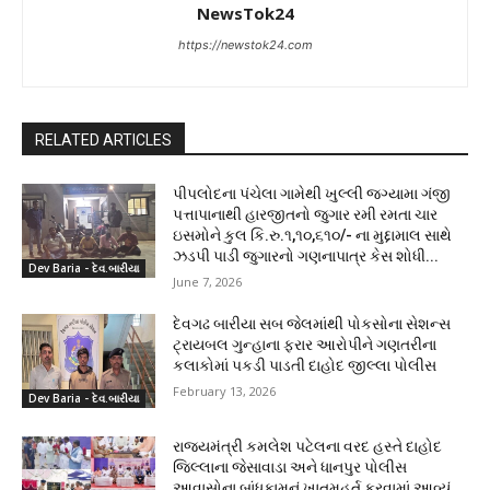
NewsTok24
https://newstok24.com
RELATED ARTICLES
પીપલોદના પંચેલા ગામેથી ખુલ્લી જગ્યામા ગંજી
પત્તાપાનાથી હારજીતનો જુગાર રમી રમતા ચાર
ઇસમોને કુલ કિ.રુ.૧,૧૦,૬૧૦/- ના મુદ્દામાલ સાથે
ઝડપી પાડી જુગારનો ગણનાપાત્ર કેસ શોધી...
Dev Baria - દેવ.બારીયા
June 7, 2026
દેવગઢ બારીયા સબ જેલમાંથી પોકસોના સેશન્સ
ટ્રાયબલ ગુન્હાના ફરાર આરોપીને ગણતરીના
કલાકોમાં પકડી પાડતી દાહોદ જીલ્લા પોલીસ
February 13, 2026
Dev Baria - દેવ.બારીયા
રાજ્યમંત્રી કમલેશ પટેલના વરદ હસ્તે દાહોદ
જિલ્લાના જેસાવાડા અને ધાનપુર પોલીસ
આવાસોના બાંધકામનું ખાતમુહૂર્ત કરવામાં આવ્યું