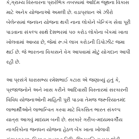
કે,ગ્રામ્ય વિસ્તારના પ્રારંભિક તબક્કામાં આદિમ જૂથના વિકાસ
માટે અનેક યોજનાઓ અમલી છે. વડાપ્રધાન એ ઝીરો
બેલેન્સમાં જનધન યોજના થકી નાના લોકોને બેન્કિંગ સેવા પૂરી
પાડવાના સંકલ્પ સાથે દેશભરમાં ૫૦ કરોડ લોકોના બેંકમાં ખાતા
ખોલવામાં આવ્યા છે, જેમાં રૂ.બે લાખ કરોડની ડિપોઝીટ જમા
થઈ છે. જે ભારતના વિકાસને વેગ આપવામાં મોટું યોગદાન આપી
રહી છે.
આ પ્રસંગે ધારાસભ્ય રમેશભાઈ કટારા એ જણાવ્યું હતું કે,
પ્રજાજનોને અને ખાસ કરીને આદિવાસી વિસ્તારમાં સરકારની
વિવિધ યોજનાઓની માહિતી પુરી પાડવા તેમજ જરૂરિયાતમંદ
લાભાર્થીઓને લાભાન્વિત કરવા માટે વિકસિત ભારત સંકલ્પ
યાત્રા આગવું માધ્યમ બની છે. સરકારે ગરીબ-મધ્યમવર્ગીય
નાગરિકોના જનધન યોજના હેઠળ બેંક ખાતા ખોલાવી