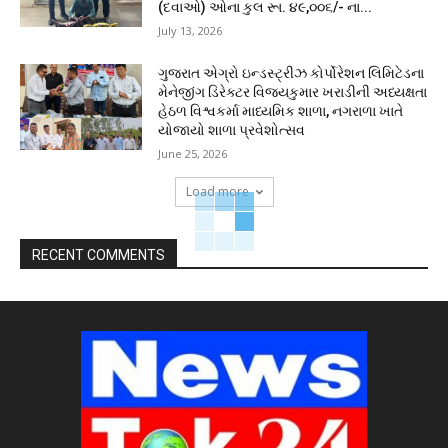
(દવાઓ) ઓના કુલ રૂા. ૪૯,૦૦૬/- ના...
July 13, 2026
ગુજરાત એગ્રો ઇન્ડસ્ટ્રીઝ કોર્પોરેશન લિમિટેડના
મેનેજીંગ ડિરેક્ટર વિજયકુમાર ખરાડીની અધ્યક્ષતા
હેઠળ વિશ્વકર્મા માધ્યમિક શાળા, નગરાળા ખાતે
યોજાયો શાળા પ્રવેશોત્સવ
June 25, 2026
Load more
RECENT COMMENTS