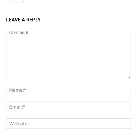
LEAVE A REPLY
Comment:
Na
Ema
Web