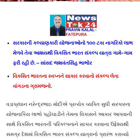
સરકારની કલ્યાણકારી યોજનાઓનો ૧૦૦ ટકા નાગરિકો લાભ
મેળવે તેવા આશયથી વિકસિત ભારત સંકલ્પ યાત્રા ગામે-ગામ
ફરી રહી છે. – સાંસદ જશવંતસિંહ ભાભોર
વિકસિત ભારતના સ્વપ્નને સાકાર કરવાનો સંકલ્પ લેતા
વાંગડના ગ્રામજનો.
વડાપ્રધાન નરેન્દ્રભાઇ મોદીએ પ્રત્યેક વ્યક્તિ સુધી સરકારના
યોજનાકિય લાભો પહોંચાડીને તેમના વિકાસને આકાર આપવાની
સાથે વિકસિત ભારતની પરિકલ્પનાને સાકાર કરવાના ઉદ્દેશ્યથી
સમગ્ર દેશમાં વિકસિત ભારત સંકલ્પ યાત્રાનો પ્રારંભ કરાવ્યો