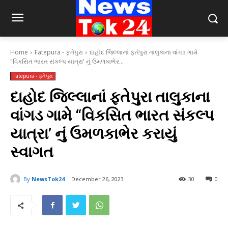
Home
Fatepura - ફતેપુરા
દાહોદ જિલ્લાનાં ફતેપુરા તાલુકાના વાંગડ ગામે
"વિકસિત ભારત સંકલ્પ યાત્રા' નું ઉમળકાભેર...
Fatepura - ફતેપુરા
દાહોદ જિલ્લાનાં ફતેપુરા તાલુકાના
વાંગડ ગામે “વિકસિત ભારત સંકલ્પ
યાત્રા’ નું ઉમળકાભેર કરાયું
સ્વાગત
By
NewsTok24
December 26, 2023
30
0