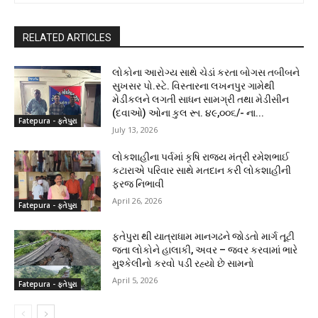
RELATED ARTICLES
લોકોના આરોગ્ય સાથે ચેડાં કરતા બોગસ તબીબને
સુખસર પો.સ્ટે. વિસ્તારના લખનપુર ગામેથી
મેડીકલને લગતી સાધન સામગ્રી તથા મેડીસીન
(દવાઓ) ઓના કુલ રૂા. ૪૯,૦૦૬/- ના...
Fatepura - ફતેપુરા
July 13, 2026
લોકશાહીના પર્વમાં કૃષિ રાજ્ય મંત્રી રમેશભાઈ
કટારાએ પરિવાર સાથે મતદાન કરી લોકશાહીની
ફરજ નિભાવી
April 26, 2026
Fatepura - ફતેપુરા
ફતેપુરા થી યાત્રાધામ માનગઢને જોડતો માર્ગ તૂટી
જતા લોકોને હાલાકી, અવર – જવર કરવામાં ભારે
મુશ્કેલીનો કરવો પડી રહ્યો છે સામનો
April 5, 2026
Fatepura - ફતેપુરા