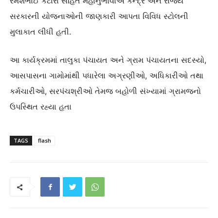
રમેશભાઈ કટારા સહિત મહાનુભાવોએ કેન્દ્ર અને રાજ્ય
સરકારની યોજનાઓની જાણકારી આપતા વિવિધ સ્ટોલની
મુલાકાત લીધી હતી.
આ કાર્યક્રમમાં તાલુકા પંચાયત અને ગ્રામ પંચાયતના સદસ્યો,
આસપાસના ગામોમાંથી પધારેલા અગ્રણીઓ, અધિકારીઓ તથા
કર્મચારીઓ, સરપંચશ્રીઓ તેમજ બહોળી સંખ્યામાં ગ્રામજનો
ઉપસ્થિત રહ્યા હતા
TAGS
flash