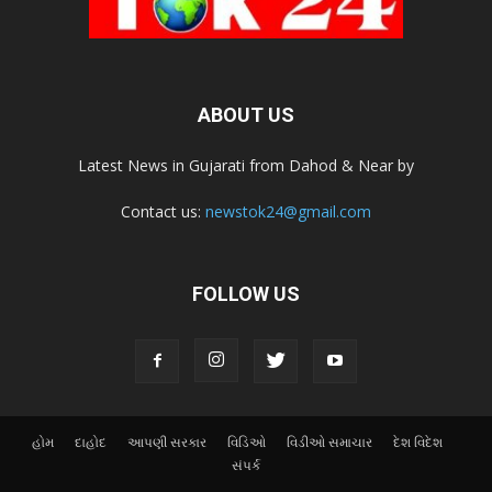
ABOUT US
Latest News in Gujarati from Dahod & Near by
Contact us:
newstok24@gmail.com
FOLLOW US
હોમ
દાહોદ
આપણી સરકાર
વિડિઓ
વિડીઓ સમાચાર
દેશ વિદેશ
સંપર્ક