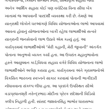
ગંગાસ્વરૂપા, કિસાન સન્માન નિધિ, શિષ્યવૃત્તિ સહાય જેવી
અનેક આર્થિક સહાય કોઈ પણ વચેટિયા વિના સીધા બેંક
ખાતામાં જ આપવાની પારદર્શી વ્યવસ્થા કરી છે. તેમણે આ
યાત્રાથી લોકોને ઘરઆંગણે વિવિધ યોજનાઓના લાભો આપવામાં
આવતા હોવાનું યોજનાઓના બાકી રહેલા લાભાર્થીઓ સત્વરે
યાત્રાની જનસેવાનો લાભ ઉઠાવે એમ કહ્યું હતું. આ
કાર્યક્રમમાં લાભાર્થીઓએ ”મેરી કહાની, મેરી જુબાની” અંતર્ગત
પોતાના અનુભવો વ્યક્ત કર્યા હતા. આ ઉપરાંત મહાનુભાવોના
હસ્તે આયુષ્માન કાર્ડ,વિધવા સહાય વગેરે વિવિધ યોજનાના લાભો
લાભાર્થીઓને અર્પણ કરાયા હતા. કાર્યક્રમના અંતે ગ્રામજનોએ
વિકસિત ભારતના સ્વપ્નને સાકાર કરવામાં પોતાની ભાગીદારી
નોંધાવવાના સંકલ્પ લીધા હતા. આ પ્રસંગે ઉપસ્થિત સૌએ
વડાપ્રધાનશ્રી નરેન્દ્રભાઇ મોદીના પ્રેરક સંદેશાની વિડિયો
ક્લીપ નિહાળી હતી. સાંસદ જશવંતસિંહ ભાભોર ધારાસભ્ય