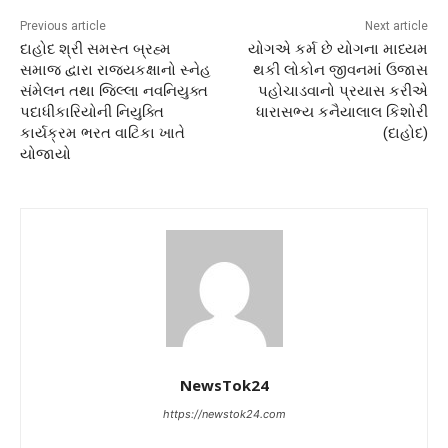
Previous article
Next article
દાહોદ શ્રી સમસ્ત બ્રહ્મ
યોગએ કર્મ છે યોગના માધ્યમ
સમાજ દ્વારા રાજ્યકક્ષાનો સ્નેહ
થકી લોકોન જીવનમાં ઉજાસ
સંમેલન તથા જિલ્લા નવનિયુક્ત
પહોચાડવાનો પ્રયાસ કરીએ
પદાધીકારિયોની નિયુક્તિ
ધારાસભ્ય કનૈયાલાલ કિશોરી
કાર્યક્રમ ભરત વાટિકા ખાતે
(દાહોદ)
યોજાયો
NewsTok24
https://newstok24.com