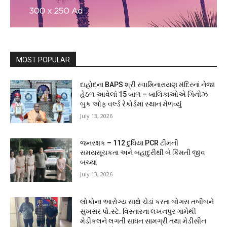
MOST POPULAR
દાહોદના BAPS શ્રી સ્વામિનારાયણ મંદિરનાં નેજા
હેઠળ આવેલાં 15 બાળ – બાલિકાઓએ ગિનીઝ
બુક ઓફ વર્લ્ડ રેકોર્ડમાં સ્થાન મેળવ્યું
July 13, 2026
જનરક્ષક – 112 દુધિયા PCR ટીમની
સમયસૂચકતા અને બહાદુરીથી બે કિંમતી જીવ
બચ્યા
July 13, 2026
લોકોના આરોગ્ય સાથે ચેડાં કરતા બોગસ તબીબને
સુખસર પો.સ્ટે. વિસ્તારના લખનપુર ગામેથી
મેડીકલને લગતી સાધન સામગ્રી તથા મેડીસીન