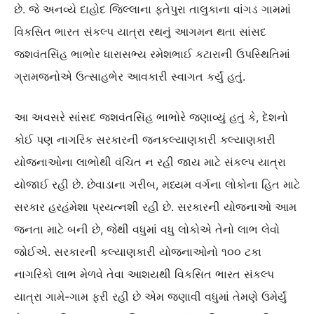
છે. જે અનવ્યે દાહોદ જિલ્લાના ફતેપુરા તાલુકાના વાંગડ ગામમાં
વિકસિત ભારત સંકલ્પ યાત્રા રથનું આગમન થતા સાંસદ
જશવંતસિંહ ભાભોર ધારાસભ્ય રમેશભાઈ કટારાની ઉપસ્થિતિમાં
ગ્રામજનોએ ઉત્સાહભેર આવકારી સ્વાગત કર્યું હતું.
આ અવસરે સાંસદ જશવંતસિંહ ભાભોરે જણાવ્યું હતું કે, દેશનો
કોઈ પણ નાગરિક સરકારની જનકલ્યાણકારી કલ્યાણકારી
યોજનાઓના લાભોથી વંચિત ન રહી જાય માટે સંકલ્પ યાત્રા
યોજાઈ રહી છે. છેવાડાના ગરીબ, મધ્યમ વર્ગના લોકોના હિત માટે
સરકાર હરહંમેશા પ્રયત્નશી રહી છે. સરકારની યોજનાઓ આમ
જનતા માટે બની છે, જેથી વધુમાં વધુ લોકોએ તેનો લાભ લેવો
જોઈએ. સરકારની કલ્યાણકારી યોજનાઓનો ૧૦૦ ટકા
નાગરિકો લાભ મેળવે તેવા આશયથી વિકસિત ભારત સંકલ્પ
યાત્રા ગામે-ગામ ફરી રહી છે એમ જણાવી વધુમાં તેમણે ઉમેર્યું