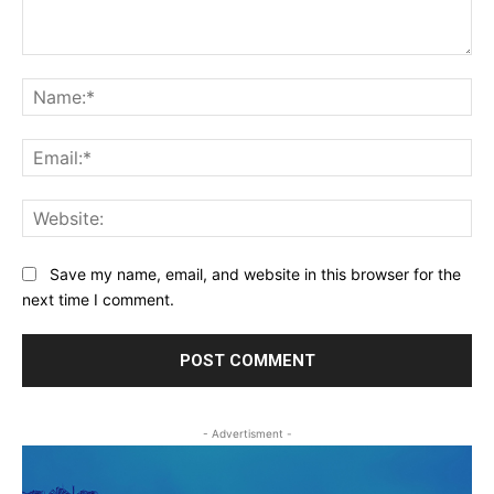
Comment:
Na
Ema
Web
Save my name, email, and website in this browser for the
next time I comment.
- Advertisment -