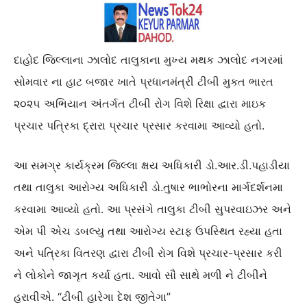
દાહોદ જિલ્લાના ઝાલોદ તાલુકાના મુખ્ય મથક ઝાલોદ નગરમાં
સોમવાર ના હાટ બજાર ખાતે પ્રધાનમંત્રી ટીબી મુકત ભારત
૨૦૨૫ અભિયાન અંતર્ગત ટીબી રોગ વિશે રિક્ષા દ્વારા માઇક
પ્રચાર પત્રિકા દ્રારા પ્રચાર પ્રસાર કરવામા આવ્યો હતો.
આ સમગ્ર કાર્યક્રમ જિલ્લા ક્ષય અધિકારી ડો.આર.ડી.પહાડીયા
તથા તાલુકા આરોગ્ય અધિકારી ડો.તુષાર ભાભોરના માર્ગદર્શનમા
કરવામા આવ્યો હતો. આ પ્રસંગે તાલુકા ટીબી સુપરવાઇઝર અને
એમ પી એચ ડબલ્યુ તથા આરોગ્ય સ્ટાફ ઉપસ્થિત રહ્યા હતા
અને પત્રિકા વિતરણ દ્વારા ટીબી રોગ વિશે પ્રચાર-પ્રસાર કરી
ને લોકોને જાગૃત કર્યા હતા. આવો સૌ સાથે મળી ને ટીબીને
હરાવીએ. “ટીબી હારેગા દેશ જીતેગા”