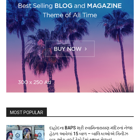
MOST POPULAR
દાહોદના BAPS શ્રી સ્વામિનારાયણ મંદિરનાં નેજા
હેઠળ આવેલાં 15 બાળ – બાલિકાઓએ ગિનીઝ
બુક ઓફ વર્લ્ડ રેકોર્ડમાં સ્થાન મેળવ્યું