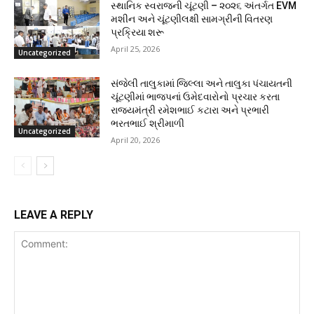
સ્થાનિક સ્વરાજની ચૂંટણી – ૨૦૨૬ અંતર્ગત EVM
મશીન અને ચૂંટણીલક્ષી સામગ્રીની વિતરણ
પ્રક્રિયા શરૂ
April 25, 2026
Uncategorized
સંજેલી તાલુકામાં જિલ્લા અને તાલુકા પંચાયતની
ચૂંટણીમાં ભાજપનાં ઉમેદવારોનો પ્રચાર કરતા
રાજ્યમંત્રી રમેશભાઈ કટારા અને પ્રભારી
ભરતભાઈ શ્રીમાળી
Uncategorized
April 20, 2026
LEAVE A REPLY