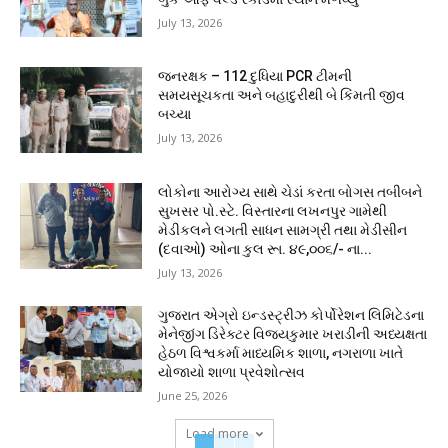
July 13, 2026
જનરક્ષક – 112 દુધિયા PCR ટીમની
સમયસૂચકતા અને બહાદુરીથી બે કિંમતી જીવ
બચ્યા
July 13, 2026
લોકોના આરોગ્ય સાથે ચેડાં કરતા બોગસ તબીબને
સુખસર પો.સ્ટે. વિસ્તારના લખનપુર ગામેથી
મેડીકલને લગતી સાધન સામગ્રી તથા મેડીસીન
(દવાઓ) ઓના કુલ રૂા. ૪૯,૦૦૬/- ના...
July 13, 2026
ગુજરાત એગ્રો ઇન્ડસ્ટ્રીઝ કોર્પોરેશન લિમિટેડના
મેનેજીંગ ડિરેક્ટર વિજયકુમાર ખરાડીની અધ્યક્ષતા
હેઠળ વિશ્વકર્મા માધ્યમિક શાળા, નગરાળા ખાતે
યોજાયો શાળા પ્રવેશોત્સવ
June 25, 2026
Load more