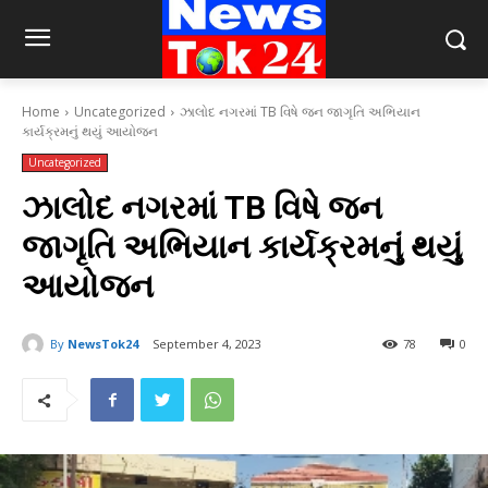
Home
Uncategorized
ઝાલોદ નગરમાં TB વિષે જન જાગૃતિ અભિયાન
કાર્યક્રમનું થયું આયોજન
Uncategorized
ઝાલોદ નગરમાં TB વિષે જન
જાગૃતિ અભિયાન કાર્યક્રમનું થયું
આયોજન
By
NewsTok24
September 4, 2023
78
0