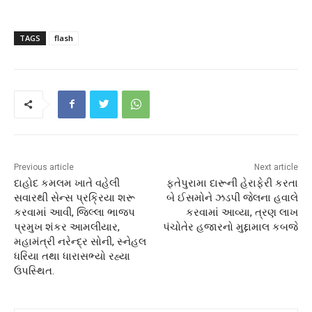
TAGS
flash
Previous article
Next article
દાહોદ કમલમ ખાતે વહેલી
ફતેપુરામા દારૂની હેરાફેરી કરતા
સવારથી સેન્સ પ્રક્રિયા શરૂ
બે ઈસમોને ઝડપી જેલના હવાલે
કરવામાં આવી, જિલ્લા ભાજપ
કરવામાં આવ્યા, ત્રણ લાખ
પ્રમુખ શંકર આમલીયાર,
પંચોતેર હજારનો મુદ્દામાલ કબજે
મહામંત્રી નરેન્દ્ર સોની, સ્નેહલ
ધરિયા તથા ધારાસભ્યો રહ્યા
ઉપસ્થિત.