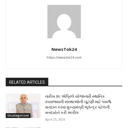
NewsTok24
https://newstok24.com
RELATED ARTICLES
તારીખ ૨૬ એપ્રિલે યોજાનારી સ્થાનિક
સ્વરાજ્યની સંસ્થાઓની ચૂંટણી માટે ૧૦૦%
મતદાન કરવા મુખ્યમંત્રી ભૂપેન્દ્ર પટેલની
મતદારોને કરી અપીલ
Uncategorized
April 25, 2026