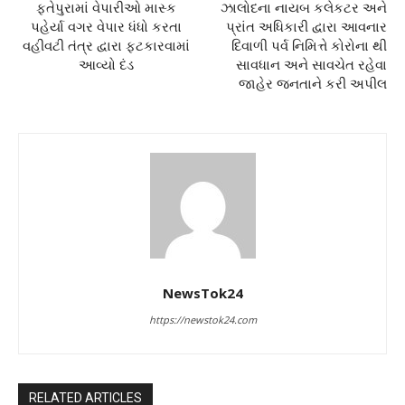
ફતેપુરામાં વેપારીઓ માસ્ક
ઝાલોદના નાયબ કલેકટર અને
પહેર્યા વગર વેપાર ધંધો કરતા
પ્રાંત અધિકારી દ્વારા આવનાર
વહીવટી તંત્ર દ્વારા ફટકારવામાં
દિવાળી પર્વ નિમિત્તે કોરોના થી
આવ્યો દંડ
સાવધાન અને સાવચેત રહેવા
જાહેર જનતાને કરી અપીલ
NewsTok24
https://newstok24.com
RELATED ARTICLES