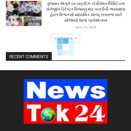
ગુજરાત એગ્રો ઇન્ડસ્ટ્રીઝ કોર્પોરેશન લિમિટેડના
મેનેજીંગ ડિરેક્ટર વિજયકુમાર ખરાડીની અધ્યક્ષતા
હેઠળ વિશ્વકર્મા માધ્યમિક શાળા, નગરાળા ખાતે
યોજાયો શાળા પ્રવેશોત્સવ
June 25, 2026
Load more
RECENT COMMENTS