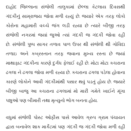
દાહોદ જિલ્લાના સંજેલી તાલુકામાં છેલ્લા કેટલાય દિવસથી
ગંદકીનું સામ્રાજ્ય જોવા મળી રહ્યું છે. જયારે એક તરફ લોકો
કોરોના મહામારી વચ્ચે જંગ લડી રહ્યા છે ત્યારે બીજી તરફ
સંજેલી નગરમાં જ્યાં જુઓ ત્યાં ગંદકી જ ગંદકી જોવા રહી
છે. સંજેલી પુષ્પ સાગર તળાવ પાળ ઉપર થી સંજેલી થી ગોવિદા
તળાઇ અને કબ્રસ્તાન તરફ જવાના મુખ્ય રસ્તા છે જ્યાં
માથાફાટ ગંદકીના કારણે દુર્ગંધ ફેલાઈ રહી છે. મોટા મોટા કચરાના
ઢગલા ને ઢગલા જોવા મળી રહ્યા છે. કચરાના ઢગલા પડેલા હોવાના
કારણે લોકોને આવી ગંદકીમાંથી પસાર થવું પડતું હોય છે. જ્યારે
બીજી બાજુ આ કચરાના ઢગલામાં મો મારી ગમેતે ખાઈને મૂંગા
પશુઓ પણ બીમારી તથા મૃત્યુનો ભોગ બનતા હોય.
વધુમાં સંજેલી પોસ્ટ ઓફીસ પાસે આવેલ ગ્રુપ ગ્રામ પંચાયત
દ્વારા બનાવેલ શાક માર્કેટમાં પણ ગંદકી જ ગંદકી જોવા મળી રહી