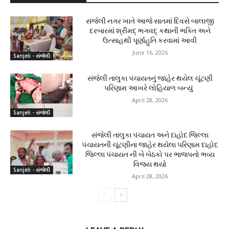
સંજેલી નગર ખાતે આજે સાતમાં દિવસે બાલાજી
દરબારમાં શ્રીમદ્ ભગવદ્ કથાની ભક્તિ અને
ઉત્સાહથી પૂર્ણાહુતિ કરવામાં આવી
June 16, 2026
Sanjeli - સંજેલી
સંજેલી તાલુકા પંચાયતનું જાહેર થયેલ ચૂંટણી
પરિણામ આખરે લોહિયાળ બન્યું
April 28, 2026
Sanjeli - સંજેલી
સંજેલી તાલુકા પંચાયત અને દાહોદ જિલ્લા
પંચાયતની ચૂંટણીના જાહેર થયેલા પરિણામ દાહોદ
જિલ્લા પંચાયત ની બે બેઠકો પર ભાજપનો ભવ્ય
વિજય થયો
Sanjeli - સંજેલી
April 28, 2026