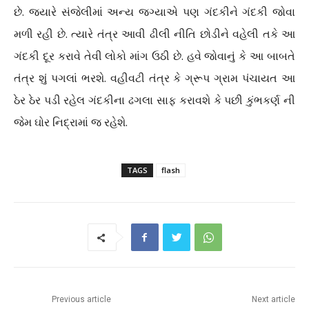
છે. જયારે સંજેલીમાં અન્ય જગ્યાએ પણ ગંદકીને ગંદકી જોવા
મળી રહી છે. ત્યારે તંત્ર આવી ઢીલી નીતિ છોડીને વહેલી તકે આ
ગંદકી દૂર કરાવે તેવી લોકો માંગ ઉઠી છે. હવે જોવાનું કે આ બાબતે
તંત્ર શું પગલાં ભરશે. વહીવટી તંત્ર કે ગ્રૂપ ગ્રામ પંચાયત આ
ઠેર ઠેર પડી રહેલ ગંદકીના ઢગલા સાફ કરાવશે કે પછી કુંભકર્ણ ની
જેમ ઘોર નિદ્રામાં જ રહેશે.
TAGS
flash
Previous article
Next article