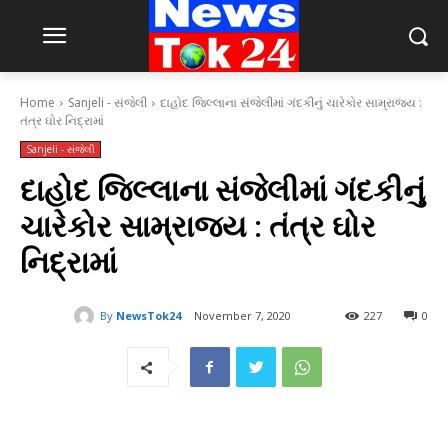
Home
Sanjeli - સંજેલી
દાહોદ જિલ્લાના સંજેલીમાં ગંદકીનું ચારેકોર સામ્રાજ્ય :
તંત્ર ઘોર નિદ્રામાં
Sanjeli - સંજેલી
દાહોદ જિલ્લાના સંજેલીમાં ગંદકીનું
ચારેકોર સામ્રાજ્ય : તંત્ર ઘોર
નિદ્રામાં
By
NewsTok24
November 7, 2020
227
0