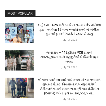
MOST POPULAR
દાહોદના BAPS શ્રી સ્વામિનારાયણ મંદિરનાં નેજા
હેઠળ આવેલાં 15 બાળ – બાલિકાઓએ ગિનીઝ
બુક ઓફ વર્લ્ડ રેકોર્ડમાં સ્થાન મેળવ્યું
July 13, 2026
જનરક્ષક – 112 દુધિયા PCR ટીમની
સમયસૂચકતા અને બહાદુરીથી બે કિંમતી જીવ
બચ્યા
July 13, 2026
લોકોના આરોગ્ય સાથે ચેડાં કરતા બોગસ તબીબને
સુખસર પો.સ્ટે. વિસ્તારના લખનપુર ગામેથી
મેડીકલને લગતી સાધન સામગ્રી તથા મેડીસીન
(દવાઓ) ઓના કુલ રૂા. ૪૯,૦૦૬/- ના...
July 13, 2026