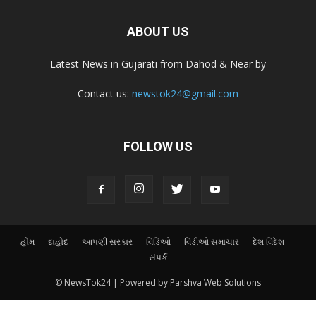
ABOUT US
Latest News in Gujarati from Dahod & Near by
Contact us:
newstok24@gmail.com
FOLLOW US
હોમ
દાહોદ
આપણી સરકાર
વિડિઓ
વિડીઓ સમાચાર
દેશ વિદેશ
સંપર્ક
© NewsTok24 | Powered by Parshva Web Solutions