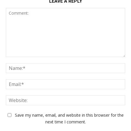
LEAVE A REPLY
Comment:
Na
Ema
Web
Save my name, email, and website in this browser for the
next time I comment.