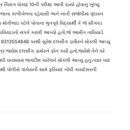
ર ચિરાગ ધોરણ 10ની પરીક્ષા આપી રહ્યો હોવાનુ ખુલ્યુ
્લાના કાળીબેલના રહેવાસી અને નાની સંજેલીમાં વૃંદાવન
તીભાઇ પટેલે પોતાના ભુતપૂર્વ વિદ્યાર્થી કે જે સીંગવડ
તાવિયાડનો સંપર્ક કરાવી આપ્યો હતો.જે આમીત તાવિયાડે
બર 9313554848 પરથી સુરેશ દલસીંગ ડામોેરને મોકલી આપ્યુ
મિત્ર જયેશ દલસીંગ ડામોરને ફોન કર્યો હતો.જયેશે તેને ઘરે
ંબંધી ઘનશ્યામ જગદીશ ચારેલને મોકલી આપ્યુ હતુ.ત્યાર બાદ
થી પોલીસે પાંચેયની સામે ફરિયાદ નોંધી કાયદેસરની