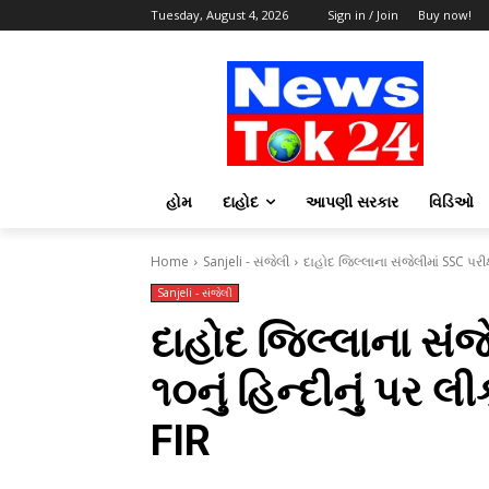
Tuesday, August 4, 2026
Sign in / Join
Buy now!
હોમ
દાહોદ
આપણી સરકાર
વિડિઓ
Home
Sanjeli - સંજેલી
દાહોદ જિલ્લાના સંજેલીમાં SSC પરીક્ષ
Sanjeli - સંજેલી
દાહોદ જિલ્લાના સંજે
૧૦નું હિન્દીનું પર 
FIR