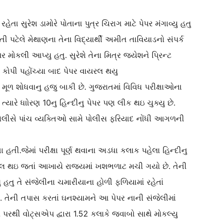
 સુરેશ ડામોરે પોતાના પુત્ર ચિરાગ માટે પેપર મંગાવ્યુ હતુ
 પટેલે મેથાણના તેના વિદ્યાર્થી અમીત તાવિયાડનો સંપર્ક
ર મોકલી આપ્યુ હતુ. સુરેશે તેના મિત્ર જયેશને પ્રિન્ટ
 કોપી પહોંચ્યા બાદ પેપર વાયરલ થયુ
ે મૂળ શોધવાનુ હજુ બાકી છે. ગુજરાતમાં વિવિધ પરીક્ષાઓના
ત્યારે ધાોરણ 10નુ હિન્દીનુ પેપર પણ લીક થઇ ચુક્યુ છે.
ં પોલીસે પાંચ વ્યક્તિઓ સામે પોલીસ ફરિયાદ નોંધી આગળની
ા હતી.જેમાં પરીક્ષા પૂર્ણ થવાના અડધા કલાક પહેલા હિન્દીનુ
રલ થઇ જતાં આખાયે રાજ્યમાં ખશભળાટ મચી ગયો છે. તેની
હતુ તે સંજેલીના ચમારીયાના હોળી ફળિયામાં રહેતાં
. તેની તપાસ કરતાં ઘનશ્યામને આ પેપર નાની સંજેલીમાં
 પરથી વોટ્સએપ દ્વારા 1.52 કલાકે જવાબો સાથે મોકલ્યુ