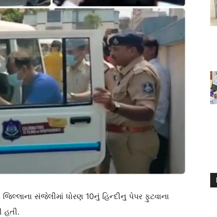
 જિલ્લાના સંજેલીમાં ધોરણ 10નું હિન્દીનુ પેપર ફુટવાના
ી હતી.