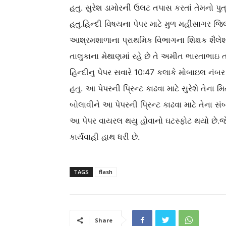
હતુ. સુરેશ ડામોરની ઉલટ તપાસ કરતાં તેમનો પુત્
હતુ.હિન્દી વિષયના પેપર માટે મુળ મહીસાગર જિલ
આશ્રમશાળાના પ્રાથમિક વિભાગના શિક્ષક શૈલેશ મો
તાલુકાના મેથાણમાં રહે છે તે અમીત ભારતાભાઇ 
હિન્દીનુ પેપર સવારે 10:47 કલાકે મોબાઇલ નં
હતુ. આ પેપરની પ્રિન્ટ કાઢવા માટે સુરેશે તેના 
બોલાવીને આ પેપરની પ્રિન્ટ કાઢવા માટે તેના સ
આ પેપર વાયરલ થયુ હોવાનો ઘટસ્ફોટ થયો છે.જે
કાર્યવાહી હાથ ધરી છે.
TAGS
flash
Share