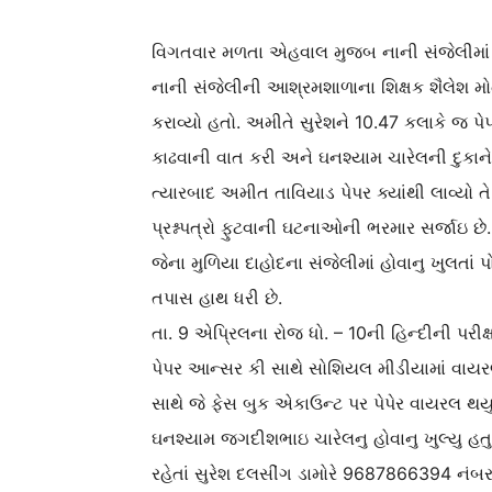
વિગતવાર મળતા એહવાલ મુજબ નાની સંજેલીમાં રહેતા
નાની સંજેલીની આશ્રમશાળાના શિક્ષક શૈલેશ મોતી
કરાવ્યો હતો. અમીતે સુરેશને 10.47 કલાકે જ પેપ
કાઢવાની વાત કરી અને ઘનશ્યામ ચારેલની દુકાને
ત્યારબાદ અમીત તાવિયાડ પેપર ક્યાંથી લાવ્યો ત
પ્રશ્નપત્રો ફુટવાની ઘટનાઓની ભરમાર સર્જાઇ છે. 
જેના મુળિયા દાહોદના સંજેલીમાં હોવાનુ ખુલતા
તપાસ હાથ ધરી છે.
તા. 9 એપ્રિલના રોજ ધો. – 10ની હિન્દીની પરીક્ષ
પેપર આન્સર કી સાથે સોશિયલ મીડીયામાં વાય
સાથે જે ફેસ બુક એકાઉન્ટ પર પેપેર વાયરલ થયુ 
ઘનશ્યામ જગદીશભાઇ ચારેલનુ હોવાનુ ખુલ્યુ હતુ
રહેતાં સુરેશ દલસીંગ ડામોરે 9687866394 નંબર