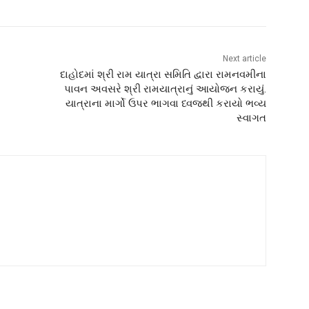
Next article
દાહોદમાં શ્રી રામ યાત્રા સમિતિ દ્વારા રામનવમીના
પાવન અવસરે શ્રી રામયાત્રાનું આયોજન કરાયું.
યાત્રાના માર્ગો ઉપર ભાગવા ધ્વજથી કરાયો ભવ્ય
સ્વાગત