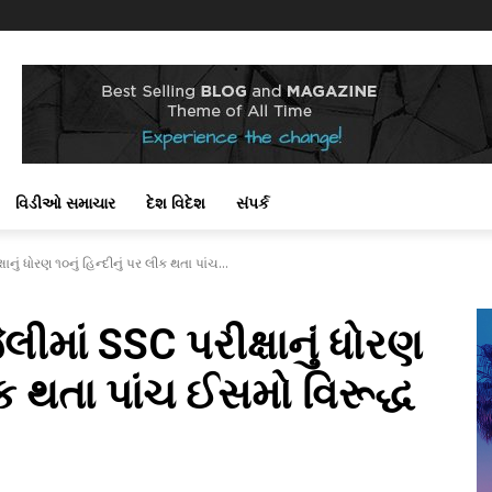
વિડીઓ સમાચાર
દેશ વિદેશ
સંપર્ક
ાનું ધોરણ ૧૦નું હિન્દીનું પર લીક થતા પાંચ...
લીમાં SSC પરીક્ષાનું ધોરણ
લીક થતા પાંચ ઈસમો વિરૂદ્ધ