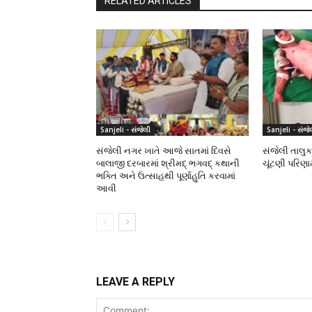
RELATED ARTICLES
Sanjeli - સંજેલી
Sanjeli - સંજે
સંજેલી નગર ખાતે આજે સાતમાં દિવસે
સંજેલી તાલુક
બાલાજી દરબારમાં શ્રીમદ્ ભગવદ્ કથાની
ચૂંટણી પરિણ
ભક્તિ અને ઉત્સાહથી પૂર્ણાહુતિ કરવામાં
આવી
LEAVE A REPLY