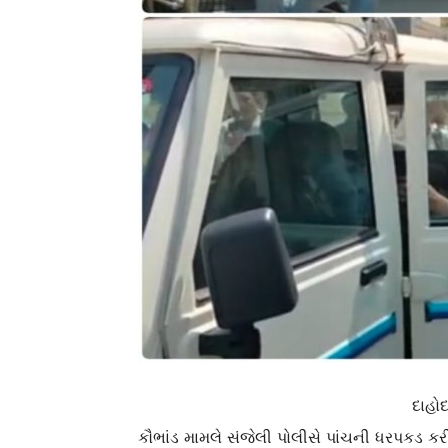
દાહોદ
કૌભાંડ મામલે સંજેલી પોલીસે પાંચની ધરપકડ કર