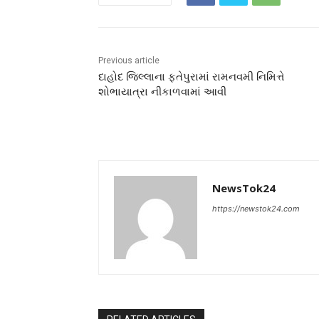
Previous article
દાહોદ જિલ્લાના ફતેપુરામાં રામનવમી નિમિત્તે
શોભાયાત્રા નીકાળવામાં આવી
NewsTok24
https://newstok24.com