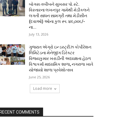
બોગસ તબીબને સુખસર પો.સ્ટે.
વિસ્તારના લખનપુર ગામેથી મેડીકલને
લગતી સાધન સામગ્રી તથા મેડીસીન
(દવાઓ) ઓના કુલ રૂા. ૪૯,૦૦૬/-
ના...
July 13, 2026
ગુજરાત એગ્રો ઇન્ડસ્ટ્રીઝ કોર્પોરેશન
લિમિટેડના મેનેજીંગ ડિરેક્ટર
વિજયકુમાર ખરાડીની અધ્યક્ષતા હેઠળ
વિશ્વકર્મા માધ્યમિક શાળા, નગરાળા ખાતે
યોજાયો શાળા પ્રવેશોત્સવ
June 25, 2026
Load more
RECENT COMMENTS