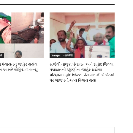
લી
Sanjeli - સંજેલી
ા પંચાયતનું જાહેર થયેલ
સંજેલી તાલુકા પંચાયત અને દાહોદ જિલ્લા
ામ આખરે લોહિયાળ બન્યું
પંચાયતની ચૂંટણીના જાહેર થયેલા
પરિણામ દાહોદ જિલ્લા પંચાયત ની બે બેઠકો
પર ભાજપનો ભવ્ય વિજય થયો