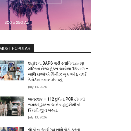
MOST POPULAR
દાહોદના BAPS શ્રી સ્વામિનારાયણ
મંદિરનાં નેજા હેઠળ આવેલાં 15 બાળ –
બાલિકાઓએ ગિનીઝ બુક ઓફ વર્લ્ડ
રેકોર્ડમાં સ્થાન મેળવ્યું
July 13, 2026
જનરક્ષક – 112 દુધિયા PCR ટીમની
સમયસૂચકતા અને બહાદુરીથી બે
કિંમતી જીવ બચ્યા
July 13, 2026
લોકોના આરોગ્ય સાથે ચેડાં કરતા