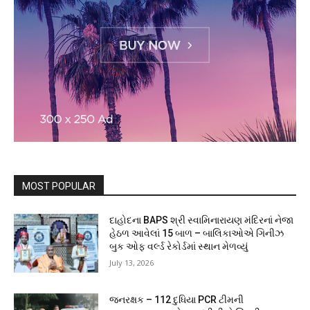
MOST POPULAR
દાહોદના BAPS શ્રી સ્વામિનારાયણ મંદિરનાં નેજા
હેઠળ આવેલાં 15 બાળ – બાલિકાઓએ ગિનીઝ
બુક ઓફ વર્લ્ડ રેકોર્ડમાં સ્થાન મેળવ્યું
July 13, 2026
જનરક્ષક – 112 દુધિયા PCR ટીમની