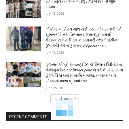
સમયસૂચકતા અને બહાદુરીથી બે કિંમતી જીવ
બચ્યા
July 13, 2026
લોકોના આરોગ્ય સાથે ચેડાં કરતા બોગસ તબીબને
સુખસર પો.સ્ટે. વિસ્તારના લખનપુર ગામેથી
મેડીકલને લગતી સાધન સામગ્રી તથા મેડીસીન
(દવાઓ) ઓના કુલ રૂા. ૪૯,૦૦૬/- ના...
July 13, 2026
ગુજરાત એગ્રો ઇન્ડસ્ટ્રીઝ કોર્પોરેશન લિમિટેડના
મેનેજીંગ ડિરેક્ટર વિજયકુમાર ખરાડીની અધ્યક્ષતા
હેઠળ વિશ્વકર્મા માધ્યમિક શાળા, નગરાળા ખાતે
યોજાયો શાળા પ્રવેશોત્સવ
June 25, 2026
Load more
RECENT COMMENTS