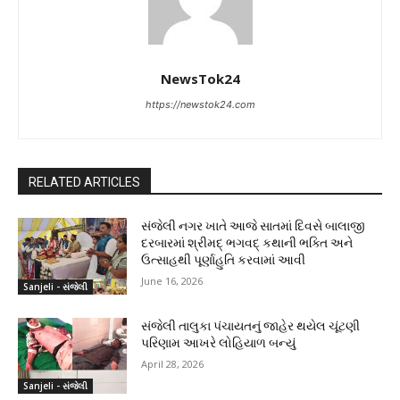
NewsTok24
https://newstok24.com
RELATED ARTICLES
સંજેલી નગર ખાતે આજે સાતમાં દિવસે બાલાજી
દરબારમાં શ્રીમદ્ ભગવદ્ કથાની ભક્તિ અને
ઉત્સાહથી પૂર્ણાહુતિ કરવામાં આવી
June 16, 2026
Sanjeli - સંજેલી
સંજેલી તાલુકા પંચાયતનું જાહેર થયેલ ચૂંટણી
પરિણામ આખરે લોહિયાળ બન્યું
April 28, 2026
Sanjeli - સંજેલી