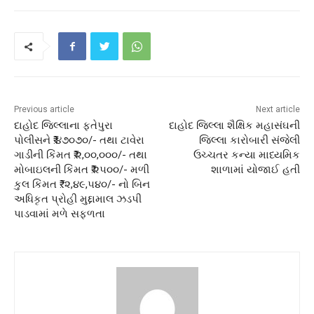
Previous article
Next article
દાહોદ જિલ્લાના ફતેપુરા
દાહોદ જિલ્લા શૈક્ષિક મહાસંઘની
પોલીસને ₹.૪૭૦૭૦/- તથા ટાવેરા
જિલ્લા કારોબારી સંજેલી
ગાડીની કિંમત ₹.૨,૦૦,૦૦૦/- તથા
ઉચ્ચતર કન્યા માધ્યમિક
મોબાઇલની કિંમત ₹.૨૫૦૦/- મળી
શાળામાં યોજાઈ હતી
કુલ કિંમત ₹. ૨,૪૯,૫૪૦/- નો બિન
અધિકૃત પ્રોહી મુદ્દામાલ ઝડપી
પાડવામાં મળે સફળતા