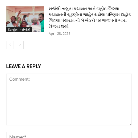
સંજેલી તાલુકા પંચાયત અને દાહોદ જિલ્લા
પંચાયતની ચૂંટણીના જાહેર થયેલા પરિણામ દાહોદ
જિલ્લા પંચાયત ની બે બેઠકો પર ભાજપનો ભવ્ય
વિજય થયો
Sanjeli - સંજેલી
April 28, 2026
LEAVE A REPLY
Comment:
Na