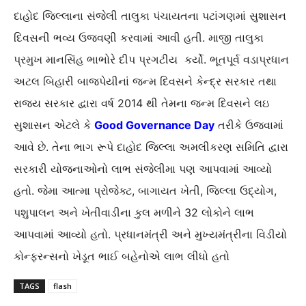
દાહોદ જિલ્લાના સંજેલી તાલુકા પંચાયતના પટાંગણમાં સુશાસન
દિવસની ભવ્ય ઉજવણી કરવામાં આવી હતી. માજી તાલુકા
પ્રમુખ માનસિંહ ભાભોરે દીપ પ્રગટીય કર્યો. ભૂતપૂર્વ વડાપ્રધાન
અટલ બિહારી બાજપેયીનાં જન્મ દિવસને કેન્દ્ર સરકાર તથા
રાજ્ય સરકાર દ્વારા વર્ષ 2014 થી તેમના જન્મ દિવસને લઇ
સુશાસન એટલે કે
Good Governance Day
તરીકે ઉજવામાં
આવે છે. તેના ભાગ રૂપે દાહોદ જિલ્લા અમલીકરણ સમિતિ દ્વારા
સરકારી યોજનાઓનો લાભ સંજેલીમા પણ આપવામાં આવ્યો
હતો. જેમા આત્મા પ્રોજેક્ટ, બાગાયત ખેતી, જિલ્લા ઉદ્યોગ,
પશુપાલન અને ખેતીવાડીના કુલ મળીને 32 લોકોને લાભ
આપવામાં આવ્યો હતો. પ્રધાનમંત્રી અને મુખ્યમંત્રીના વિડીયો
કોન્ફરન્સનો ખેડૂત ભાઈ બહેનોએ લાભ લીધો હતો
TAGS
flash