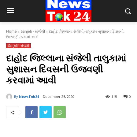
Home
Sanjeli - સંજેલી
દાહોદ જિલ્લાના સંજેલી તાલુકામાં સુશાસન દિવસની
ઉજવણી કરવામાં આવી
Sanjeli - સંજેલી
દાહોદ જિલ્લાના સંજેલી તાલુકામાં
સુશાસન દિવસની ઉજવણી
કરવામાં આવી
By
NewsTok24
December 25, 2020
115
0