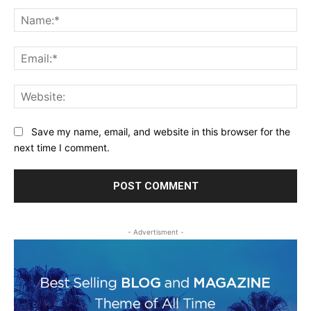
Comment:
Na
Ema
Web
Save my name, email, and website in this browser for the
next time I comment.
- Advertisment -