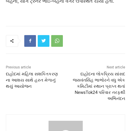
બહેનો, યોગ ટ્રેનર ભાઇ-બહેનો વગેરે ઉપસ્થિત રહ્યા હતા.
Previous article
Next article
દાહોદમાં મહિલા સશકિતકરણ
દાહોદના લોકપ્રિય સાંસદ
ના આશય સાથે હસ્ત મેળાનું
જસવંતસિંહ ભાભોરને વધુ એક
થયું આયોજન
કમિટીમાં સ્થાન પ્રાપ્ત થતાં
NewsTok24 પરિવાર તરફથી
અભિનંદન