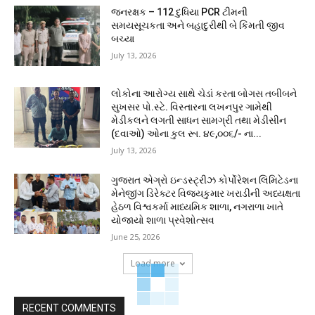
જનરક્ષક – 112 દુધિયા PCR ટીમની
સમયસૂચકતા અને બહાદુરીથી બે કિંમતી જીવ
બચ્યા
July 13, 2026
લોકોના આરોગ્ય સાથે ચેડાં કરતા બોગસ તબીબને
સુખસર પો.સ્ટે. વિસ્તારના લખનપુર ગામેથી
મેડીકલને લગતી સાધન સામગ્રી તથા મેડીસીન
(દવાઓ) ઓના કુલ રૂા. ૪૯,૦૦૬/- ના...
July 13, 2026
ગુજરાત એગ્રો ઇન્ડસ્ટ્રીઝ કોર્પોરેશન લિમિટેડના
મેનેજીંગ ડિરેક્ટર વિજયકુમાર ખરાડીની અધ્યક્ષતા
હેઠળ વિશ્વકર્મા માધ્યમિક શાળા, નગરાળા ખાતે
યોજાયો શાળા પ્રવેશોત્સવ
June 25, 2026
Load more
RECENT COMMENTS