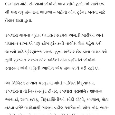
દરમ્યાન મોટી સંખ્યામાં લોકોએ ભાગ લીધો હતો. એ સાથે ૪૫
થી પણ વધુ સંખ્યામાં ભાઇઓ – બહેનો યોગ ટ્રેનર બનવા માટે
તૈયાર થયા હતા.
ડબલારા ગામના ગ્રામ પંચાયત સરપંચ એમ.ડી.બારીઆ અને
પંચાયત સભ્યએ પણ યોગ ટ્રેનરની તાલીમ લેવા પહેલ કરી
અન્યો માટે પ્રેરણારૂપ બન્યા હતા. ખરેખર છેવાડાના ગામડાઓ
સુધી ગુજરાત રાજ્ય યોગ બોર્ડની ટીમ પહોંચીને લોકોનાં
સ્વાસ્થ્ય અંગે માહિતી આપીને એક સેવા કાર્ય કરી રહી છે.
આ શિબિર દરમ્યાન કસ્તુરબા ગાંધી બાલિકા વિદ્યાલય,
ડબલારાના વોર્ડન-કમ-હેડ ટીચર, ડબલારા પ્રાથમિક શાળાના
આચાર્ય, શાળા સ્ટાફ, વિદ્યાર્થિનીઓ, મોટી ઢઢેલી, ડબલારા, મોટા
નટવા વગેરે ગામોમાથી ગામના વડીલ આગેવાનો, યોગ કોચ ભાઇ-