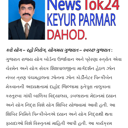
કરો યોગ – રહો નિરોગ, યોગમય ગુજરાત – સ્વચ્છ ગુજરાત
:
ગુજરાત રાજ્ય યોગ બોર્ડના ઉર્જાવાન અને પ્રેરણા સ્ત્રોત એવા
ચેરમેન અને યોગ સેવક શિશપાલજીના માર્ગદર્શન હેઠળ ઝોન
નંબર ત્રણ પંચમહાલના ઝોનના ઝોન કોર્ડીનેટર પિન્કીબેન
મેકવાનની અધ્યક્ષતામાં દાહોદ જિલ્લામા ફતેપુરા તાલુકાના
કસ્તુરબા ગાંધી બાલિકા વિદ્યાલય, ડબલારાના મેદાનમાં ધ્યાન
અને યોગ નિંદ્રા વિશે યોગ શિબિર યોજવામાં આવી હતી. આ
શિબિર નિમિતે પિન્કીબેનએ ધ્યાન અને યોગ નિંદ્રાથી થતા
ફાયદાઓ વિશે વિસ્તૃતમાં માહિતી આપી હતી. આ કાર્યક્રમ