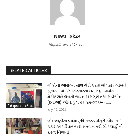
NewsTok24
https://newstok24.com
RELATED ARTICLES
લોકોના આરોગ્ય સાથે ચેડાં કરતા બોગસ તબીબને
સુખસર પો.સ્ટે. વિસ્તારના લખનપુર ગામેથી
મેડીકલને લગતી સાધન સામગ્રી તથા મેડીસીન
(દવાઓ) ઓના કુલ રૂા. ૪૯,૦૦૬/- ના...
Fatepura - ફતેપુરા
July 13, 2026
લોકશાહીના પર્વમાં કૃષિ રાજ્ય મંત્રી રમેશભાઈ
કટારાએ પરિવાર સાથે મતદાન કરી લોકશાહીની
ફરજ નિભાવી