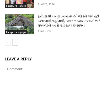
April 26, 2026
Fatepura - ફતેપુરા
ફતેપુરા થી યાત્રાધામ માનગઢને જોડતો માર્ગ તૂટી
જતા લોકોને હાલાકી, અવર – જવર કરવામાં ભારે
મુશ્કેલીનો કરવો પડી રહ્યો છે સામનો
April 5, 2026
Fatepura - ફતેપુરા
LEAVE A REPLY