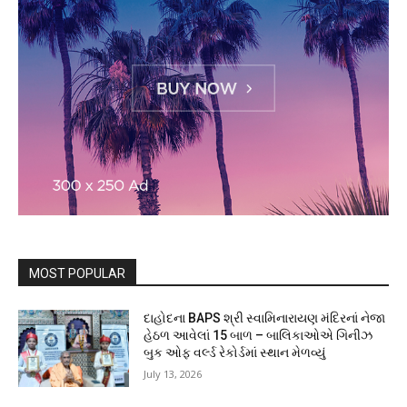
MOST POPULAR
દાહોદના BAPS શ્રી સ્વામિનારાયણ મંદિરનાં નેજા
હેઠળ આવેલાં 15 બાળ – બાલિકાઓએ ગિનીઝ
બુક ઓફ વર્લ્ડ રેકોર્ડમાં સ્થાન મેળવ્યું
July 13, 2026