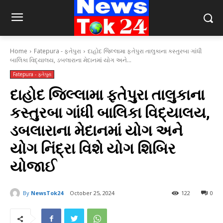
Home
Fatepura - ફતેપુરા
દાહોદ જિલ્લામા ફતેપુરા તાલુકાના કસ્તુરબા ગાંધી
બાલિકા વિદ્યાલય, ડબલારાના મેદાનમાં યોગ અને...
Fatepura - ફતેપુરા
દાહોદ જિલ્લામા ફતેપુરા તાલુકાના
કસ્તુરબા ગાંધી બાલિકા વિદ્યાલય,
ડબલારાના મેદાનમાં યોગ અને
યોગ નિંદ્રા વિશે યોગ શિબિર
યોજાઈ
By
NewsTok24
October 25, 2024
122
0