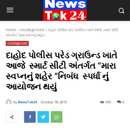
Home
Uncategorized
દાહોદ પોલીસ પરેડ ગ્રાઉન્ડ ખાતે આજે સ્માર્ટ સીટી
અંતર્ગત "મારા સ્વપ્નનું શહેર...
Uncategorized
દાહોદ પોલીસ પરેડ ગ્રાઉન્ડ ખાતે
આજે સ્માર્ટ સીટી અંતર્ગત “મારા
સ્વપ્નનું શહેર “નિબંધ સ્પર્ધા નું
આયોજન થયું
By
NewsTok24
October 18, 2015
470
0