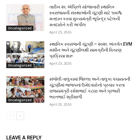
તારીખ ૨૬ એપ્રિલે યોજાનારી સ્થાનિક
સ્વરાજ્યની સંસ્થાઓની ચૂંટણી માટે ૧૦૦%
મતદાન કરવા મુખ્યમંત્રી ભૂપેન્દ્ર પટેલની
મતદારોને કરી અપીલ
Uncategorized
April 25, 2026
સ્થાનિક સ્વરાજની ચૂંટણી – ૨૦૨૬ અંતર્ગત EVM
મશીન અને ચૂંટણીલક્ષી સામગ્રીની વિતરણ
પ્રક્રિયા શરૂ
April 25, 2026
Uncategorized
સંજેલી તાલુકામાં જિલ્લા અને તાલુકા પંચાયતની
ચૂંટણીમાં ભાજપનાં ઉમેદવારોનો પ્રચાર કરતા
રાજ્યમંત્રી રમેશભાઈ કટારા અને પ્રભારી
ભરતભાઈ શ્રીમાળી
Uncategorized
April 20, 2026
LEAVE A REPLY