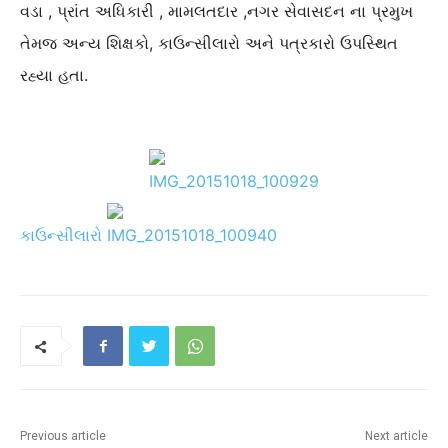
વડા , પ્રાંત અધિકારી , મામલતદાર ,નગર સેવાસદન ના પ્રમુખ
તેમજ અન્ય શિક્ષકો, કાઉન્સીલારો અને પત્રકારો ઉપસ્થિત
રહ્યા હતા.
કાઉન્સીલારો
Previous article
Next article