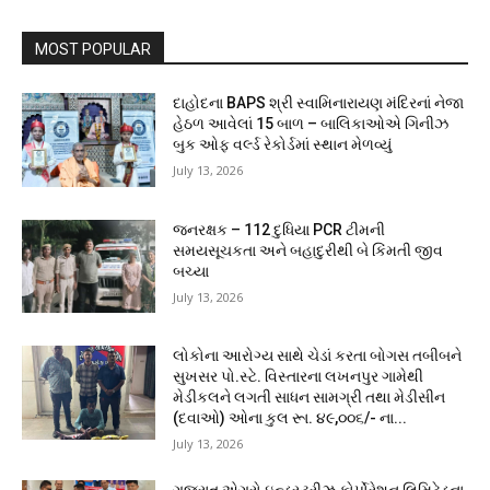
MOST POPULAR
દાહોદના BAPS શ્રી સ્વામિનારાયણ મંદિરનાં નેજા
હેઠળ આવેલાં 15 બાળ – બાલિકાઓએ ગિનીઝ
બુક ઓફ વર્લ્ડ રેકોર્ડમાં સ્થાન મેળવ્યું
July 13, 2026
જનરક્ષક – 112 દુધિયા PCR ટીમની
સમયસૂચકતા અને બહાદુરીથી બે કિંમતી જીવ
બચ્યા
July 13, 2026
લોકોના આરોગ્ય સાથે ચેડાં કરતા બોગસ તબીબને
સુખસર પો.સ્ટે. વિસ્તારના લખનપુર ગામેથી
મેડીકલને લગતી સાધન સામગ્રી તથા મેડીસીન
(દવાઓ) ઓના કુલ રૂા. ૪૯,૦૦૬/- ના...
July 13, 2026