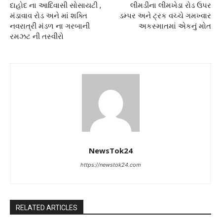
દાહોદ ના આદિવાસી સોસાયટી ,
લીમડીના લીમખેડા રોડ ઉપર
મંડાવાવ રોડ અને માં શક્તિ
ડમ્પર અને ટ્રક વચ્ચે ગમખ્વાર
નવરાત્રી મંડળ ના ગરબાની
અકસ્માતમાં એકનું મોત
રમઝટ ની તસ્વીરો
NewsTok24
https://newstok24.com
RELATED ARTICLES