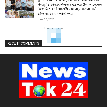
ગુજરાત એગ્રો ઇન્ડસ્ટ્રીઝ કોર્પોરેશન લિમિટેડના
મેનેજીંગ ડિરેક્ટર વિજયકુમાર ખરાડીની અધ્યક્ષતા
હેઠળ વિશ્વકર્મા માધ્યમિક શાળા, નગરાળા ખાતે
યોજાયો શાળા પ્રવેશોત્સવ
June 25, 2026
Load more
RECENT COMMENTS