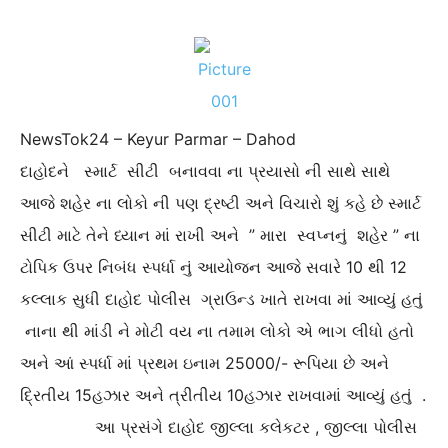
NewsTok24 – Keyur Parmar – Dahod
દાહોદને સ્માર્ટ સીટી બનાવવા ના પ્રયાસો ની સાથે સાથે
આજે શહેર ના લોકો ની પણ દ્રષ્ટી અને વિચારો શું કહે છે સ્માર્ટ
સીટી માટે તેને ધ્યાન માં રાખી અને ” મારા સ્વપ્નનું શહેર ” ના
ટોપિક ઉપર નિબંધ સ્પર્ધા નું આયોજન આજે સવારે 10 થી 12
કલ્લાક સુધી દાહોદ પોલીસ ગ્રાઉન્ડ ખાતે રાખવા માં આવ્યું હતું
નાના થી માંડી ને મોટી વય ના તમામ લોકો એ ભાગ લીધો હતો
અને આં સ્પર્ધા માં પ્રથમ ઇનામ 25000/- રૂપિયા છે અને
દ્રિતીય 15હઝાર અને ત્રીતીય 10હઝાર રાખવામાં આવ્યું હતું .
આ પ્રસંગે દાહોદ જીલ્લા કલેકટર , જીલ્લા પોલીસ