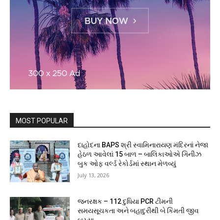
MOST POPULAR
દાહોદના BAPS શ્રી સ્વામિનારાયણ મંદિરનાં નેજા
હેઠળ આવેલાં 15 બાળ – બાલિકાઓએ ગિનીઝ
બુક ઓફ વર્લ્ડ રેકોર્ડમાં સ્થાન મેળવ્યું
July 13, 2026
જનરક્ષક – 112 દુધિયા PCR ટીમની
સમયસૂચકતા અને બહાદુરીથી બે કિંમતી જીવ