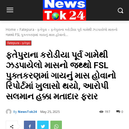
Home
Fatepura - ફતેપુરા
ફતેપુરાના કરોડીયા પૂર્વ ગામેથી ઝડપાયેલો માસનો
જથ્થો FSL પુક્તકરણમાં ગાયનું માસ હોવાનો...
Fatepura - ફતેપુરા
ફતેપુરાના કરોડીયા પૂર્વ ગામેથી
ઝડપાયેલો માસનો જથ્થો FSL
પુક્તકરણમાં ગાયનું માસ હોવાનો
રિપોર્ટમાં ખુલાસો થયો, આરોપી
સલમાન હક્કા મતાદાર ફરાર
By
NewsTok24
May 25, 2025
197
0