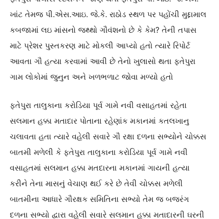
ખાંટ તેમજ પી.એસ.આઇ. જે.કે. રાઠોડ સ્થળ પર પહોંચી મુદ્દામાલ
કબજામાં લઇ માંસનો જથ્થો ગૌવંશનો છે કે કેમ? તેની તપાસ
માટે પ્રેશર પુસ્તકરણ માટે મોકલી આપ્યો હતો ત્યારે રિપોર્ટ
આવતા ગૌ હત્યા કરવામાં આવી છે તેનો ખુલાસો થતા ફતેપુરા
ગામ લોકોમાં જુનુન અને ખળભળાટ જોવા મળ્યો હતો
ફતેપુરા તાલુકાના કરોડિયા પૂર્વ ગામે નવી વસાહતમાં રહેતા
સલમાન હક્કા મતાદાર પોતાના રહેણાંક મકાનમાં કતલખાનુ
ચલાવતા હતા ત્યારે વહેલી સવારે ગૌ રક્ષા દળના સભ્યોને ચોક્કસ
બાતમી મળેલી કે ફતેપુરા તાલુકાના કરોડિયા પૂર્વ ગામે નવી
વસાહતમાં સલમાન હક્કા મતદારના મકાનમાં ગાયની હત્યા
કરીને તેના માસનું વેચાણ થઈ કરે છે તેવી ચોક્કસ મળેલી
બાતમીના આધારે ગૌરક્ષક સમિતિના સભ્યો તેમ જ બજરંગ
દળના સભ્યો દ્વારા વહેલી સવારે સલમાન હક્કા મતાદારની ઘરની