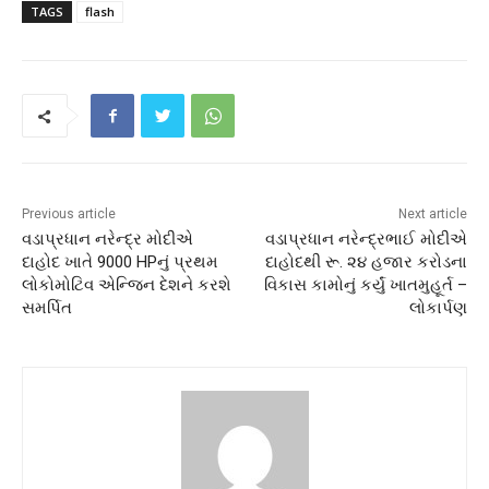
TAGS
flash
Previous article
Next article
વડાપ્રધાન નરેન્દ્ર મોદીએ
વડાપ્રધાન નરેન્દ્રભાઈ મોદીએ
દાહોદ ખાતે 9000 HPનું પ્રથમ
દાહોદથી રૂ. ૨૪ હજાર કરોડના
લોકોમોટિવ એન્જિન દેશને કરશે
વિકાસ કામોનું કર્યું ખાતમુહૂર્ત –
સમર્પિત
લોકાર્પણ