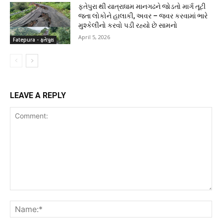
ફતેપુરા થી યાત્રાધામ માનગઢને જોડતો માર્ગ તૂટી
જતા લોકોને હાલાકી, અવર – જવર કરવામાં ભારે
મુશ્કેલીનો કરવો પડી રહ્યો છે સામનો
April 5, 2026
Fatepura - ફતેપુરા
LEAVE A REPLY
Comment:
Na