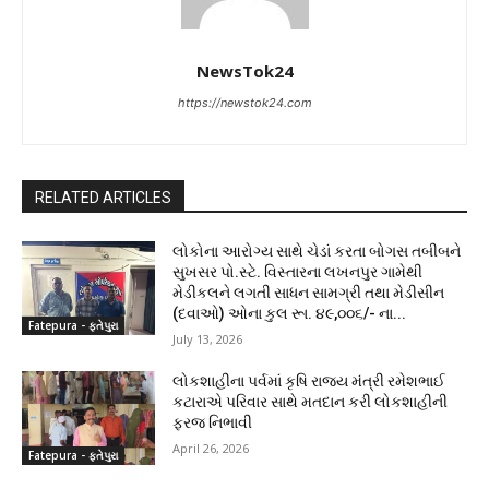
NewsTok24
https://newstok24.com
RELATED ARTICLES
લોકોના આરોગ્ય સાથે ચેડાં કરતા બોગસ તબીબને
સુખસર પો.સ્ટે. વિસ્તારના લખનપુર ગામેથી
મેડીકલને લગતી સાધન સામગ્રી તથા મેડીસીન
(દવાઓ) ઓના કુલ રૂા. ૪૯,૦૦૬/- ના...
Fatepura - ફતેપુરા
July 13, 2026
લોકશાહીના પર્વમાં કૃષિ રાજ્ય મંત્રી રમેશભાઈ
કટારાએ પરિવાર સાથે મતદાન કરી લોકશાહીની
ફરજ નિભાવી
April 26, 2026
Fatepura - ફતેપુરા