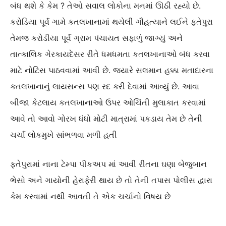
બંધ થશે કે કેમ ? તેઓ સવાલ લોકોના મનમાં ઊઠી રહ્યો છે.
કરોડિયા પૂર્વ ગામે કતલખાનામાં થયેલી ગૌહત્યાને લઈને ફતેપુરા
તેમજ કરોડીયા પૂર્વ ગ્રામ પંચાયત સફાળું જાગ્યું અને
તાત્કાલિક ગેરકાયદેસર રીતે ધમધમતા કતલખાનાઓ બંધ કરવા
માટે નોટિસ પાઠવવામાં આવી છે. જ્યારે સલમાન હક્કા મતાદારના
કતલખાનાનું લાયસન્સ પણ રદ કરી દેવામાં આવ્યું છે. આવા
બીજા કેટલાય કતલખાનાઓ ઉપર ઓચિંતી મુલાકાત કરવામાં
આવે તો આવો ગોરખ ધંધો મોટી માત્રામાં પકડાય તેમ છે તેની
ચર્ચા લોકમુખે સાંભળવા મળી હતી
ફતેપુરામાં નાના ટેમ્પા પીકઅપ માં આવી રીતના ઘણા બેજુબાન
ભેસો અને ગાયોની હેરાફેરી થાય છે તો તેની તપાસ પોલીસ દ્વારા
કેમ કરવામાં નથી આવતી તે એક ચર્ચાનો વિષય છે