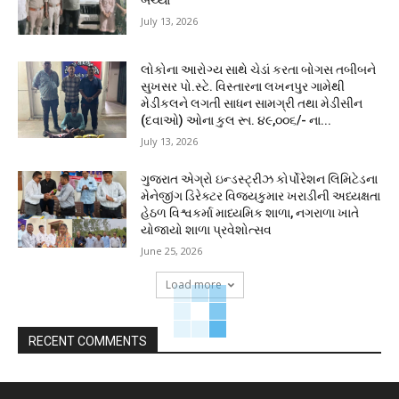
બચ્યા
July 13, 2026
લોકોના આરોગ્ય સાથે ચેડાં કરતા બોગસ તબીબને
સુખસર પો.સ્ટે. વિસ્તારના લખનપુર ગામેથી
મેડીકલને લગતી સાધન સામગ્રી તથા મેડીસીન
(દવાઓ) ઓના કુલ રૂા. ૪૯,૦૦૬/- ના...
July 13, 2026
ગુજરાત એગ્રો ઇન્ડસ્ટ્રીઝ કોર્પોરેશન લિમિટેડના
મેનેજીંગ ડિરેક્ટર વિજયકુમાર ખરાડીની અધ્યક્ષતા
હેઠળ વિશ્વકર્મા માધ્યમિક શાળા, નગરાળા ખાતે
યોજાયો શાળા પ્રવેશોત્સવ
June 25, 2026
Load more
RECENT COMMENTS