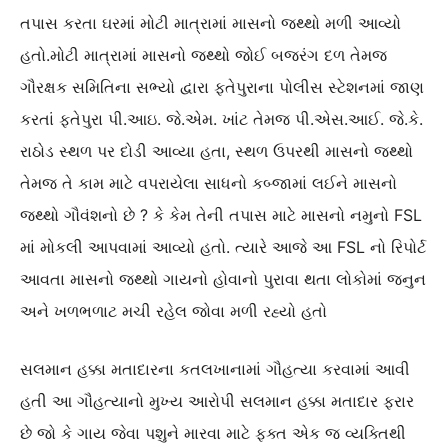
તપાસ કરતા ઘરમાં મોટી માત્રામાં માસનો જથ્થો મળી આવ્યો
હતો.મોટી માત્રામાં માસનો જથ્થો જોઈ બજરંગ દળ તેમજ
ગૌરક્ષક સમિતિના સભ્યો દ્વારા ફતેપુરાના પોલીસ સ્ટેશનમાં જાણ
કરતાં ફતેપુરા પી.આઇ. જે.એમ. ખાંટ તેમજ પી.એસ.આઈ. જે.કે.
રાઠોડ સ્થળ પર દોડી આવ્યા હતા, સ્થળ ઉપરથી માસનો જથ્થો
તેમજ તે કામ માટે વપરાયેલા સાધનો કબ્જામાં લઈને માસનો
જથ્થો ગૌવંશનો છે ? કે કેમ તેની તપાસ માટે માસનો નમુનો FSL
માં મોકલી આપવામાં આવ્યો હતો. ત્યારે આજે આ FSL નો રિપોર્ટ
આવતા માસનો જથ્થો ગાયનો હોવાનો પુરાવા થતા લોકોમાં જનુન
અને ખળભળાટ મચી રહેલ જોવા મળી રહ્યો હતો
સલમાન હક્કા મતાદારના કતલખાનામાં ગૌહત્યા કરવામાં આવી
હતી આ ગૌહત્યાનો મુખ્ય આરોપી સલમાન હક્કા મતાદાર ફરાર
છે જો કે ગાય જેવા પશુને મારવા માટે ફક્ત એક જ વ્યક્તિથી