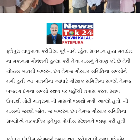
ફતેપુરા તાલુકાના કરોડિયા પૂર્વ ગામે રહેતા સલમાન હક્કા મતાદાર
ના મકાનમાં ગૌવંશની હત્યા કરી તેના માસનું વેચાણ કરે છે તેવી
ચોક્કસ બાતમી બજરંગ દળ તેમજ ગૌરક્ષક સમિતિના સભ્યોને
મળી હતી આ બાતમીના આધારે ગૌરક્ષક સમિતિના સભ્યો તેમજ
બજરંગ દળના સભ્યો સ્થળ પર પહોંચી તપાસ કરતા સ્થળ
ઉપરથી મોટી માત્રામાં ગૌ માસનો જથ્થો મળી આવ્યો હતો. ગૌ
માસનો જથ્થો જોતા જ બજરંગ દળ તેમજ ગૌરક્ષક સમિતિના
સભ્યોએ તાત્કાલિક ફતેપુરા પોલીસ સ્ટેશનને જાણ કરી હતી
ફતેપુરા પોલીસ સ્ટેશનને જાણ થતા ફતેપુરા પી.આઇ. જે.એમ.