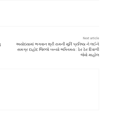
Next article
ુ
અયોધ્યામાં ભગવાન શ્રી રામની મૂર્તિ પ્રતિષ્ઠા ને લઈને
સમગ્ર દાહોદ જિલ્લો બન્યો ભક્તિમય : ઠેર ઠેર દિવાળી
જેવો માહોલ