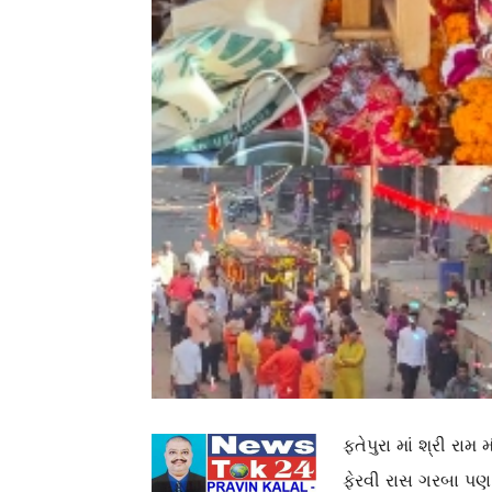
ફતેપુરા માં શ્રી ર
ફેરવી રાસ ગરબા પણ 