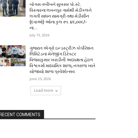
બોગસ તબીબને સુખસર પો.સ્ટે.
વિસ્તારના લખનપુર ગામેથી મેડીકલને
લગતી સાધન સામગ્રી તથા મેડીસીન
(દવાઓ) ઓના કુલ રૂા. ૪૯,૦૦૬/-
ના...
July 13, 2026
ગુજરાત એગ્રો ઇન્ડસ્ટ્રીઝ કોર્પોરેશન
લિમિટેડના મેનેજીંગ ડિરેક્ટર
વિજયકુમાર ખરાડીની અધ્યક્ષતા હેઠળ
વિશ્વકર્મા માધ્યમિક શાળા, નગરાળા ખાતે
યોજાયો શાળા પ્રવેશોત્સવ
June 25, 2026
Load more
RECENT COMMENTS