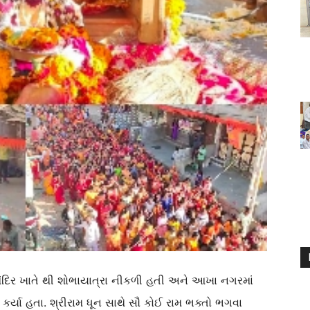
ામ મંદિર ખાતે થી શોભાયાત્રા નીકળી હતી અને આખા નગરમાં
કર્યા હતા. શ્રીરામ ધૂન સાથે સૌ કોઈ રામ ભક્તો ભગવા