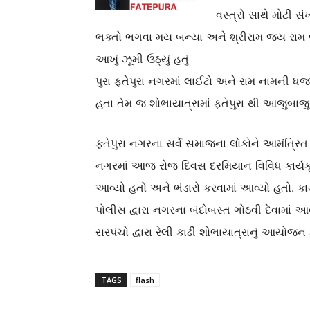
વસ્ત્રો સાથે મોટી સં
ભક્તો ભગવા મય બન્યા અને શ્રીરામ જય રામ 
આખું ઝૂમી ઉઠ્યું હતું
પુરા ફતેપુરા નગરમાં લાઈટો અને રામ નામની ધ
હતા તેમ જ શોભાયાત્રામાં ફતેપુરા થી આજુબા
ફતેપુરા નગરના સર્વે સમાજના લોકોને આમંત્રિત
નગરમાં આજ રોજ દિવસ દરમિયાન વિવિધ કાર્યક્
આવ્યો હતો અને ભંડારો કરવામાં આવ્યો હતો. કા
પોલીસ દ્વારા નગરના બંદોબસ્ત ગોઠવી દેવામાં આ
સરપંચો દ્વારા રેલી કાઢી શોભાયાત્રાનું આયોજન કર
TAGS
flash