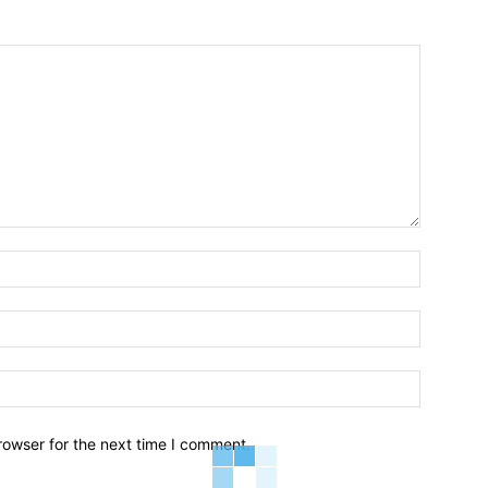
Name:*
Email:*
Website:
rowser for the next time I comment.