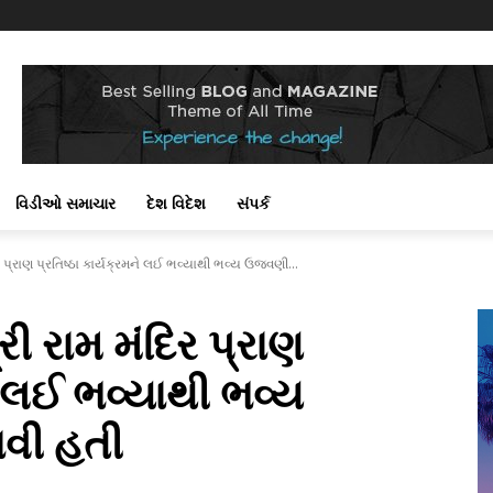
વિડીઓ સમાચાર
દેશ વિદેશ
સંપર્ક
ર પ્રાણ પ્રતિષ્ઠા કાર્યક્રમને લઈ ભવ્યાથી ભવ્ય ઉજવણી...
રી રામ મંદિર પ્રાણ
ને લઈ ભવ્યાથી ભવ્ય
વી હતી