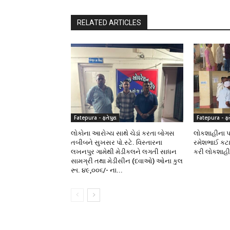
RELATED ARTICLES
Fatepura - ફતેપુરા
Fatepura - ફતે
લોકોના આરોગ્ય સાથે ચેડાં કરતા બોગસ
લોકશાહીના પર્
તબીબને સુખસર પો.સ્ટે. વિસ્તારના
રમેશભાઈ કટા
લખનપુર ગામેથી મેડીકલને લગતી સાધન
કરી લોકશાહ
સામગ્રી તથા મેડીસીન (દવાઓ) ઓના કુલ
રૂા. ૪૯,૦૦૬/- ના...