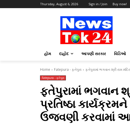
Thursday, August 6, 2026
Sign in / Join
Buy now!
હોમ
દાહોદ
આપણી સરકાર
વિડિઓ
Home
Fatepura - ફતેપુરા
ફતેપુરામાં ભગવાન શ્રી રામ મંદિ
Fatepura - ફતેપુરા
ફતેપુરામાં ભગવાન શ્
પ્રતિષ્ઠા કાર્યક્રમ
ઉજવણી કરવામાં આ