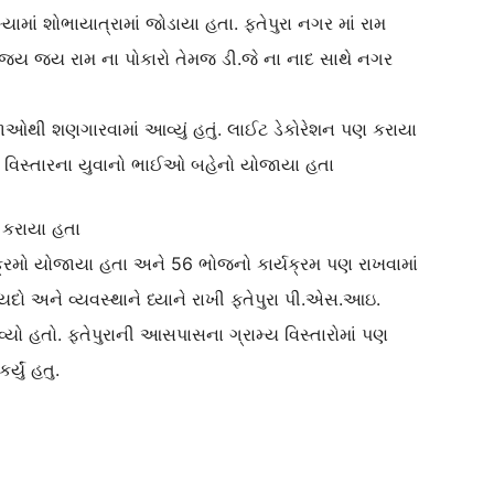
ખ્યામાં શોભાયાત્રામાં જોડાયા હતા. ફતેપુરા નગર માં રામ
જય જય રામ ના પોકારો તેમજ ડી.જે ના નાદ સાથે નગર
જાઓથી શણગારવામાં આવ્યું હતું. લાઈટ ડેકોરેશન પણ કરાયા
જુ વિસ્તારના યુવાનો ભાઈઓ બહેનો યોજાયા હતા
 કરાયા હતા
રમો યોજાયા હતા અને 56 ભોજનો કાર્યક્રમ પણ રાખવામાં
યદો અને વ્યવસ્થાને ધ્યાને રાખી ફતેપુરા પી.એસ.આઇ.
વ્યો હતો. ફતેપુરાની આસપાસના ગ્રામ્ય વિસ્તારોમાં પણ
્યું હતુ.