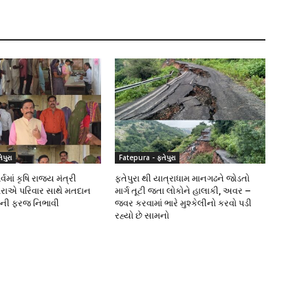
પુરા
Fatepura - ફતેપુરા
વમાં કૃષિ રાજ્ય મંત્રી
ફતેપુરા થી યાત્રાધામ માનગઢને જોડતો
રાએ પરિવાર સાથે મતદાન
માર્ગ તૂટી જતા લોકોને હાલાકી, અવર –
ીની ફરજ નિભાવી
જવર કરવામાં ભારે મુશ્કેલીનો કરવો પડી
રહ્યો છે સામનો