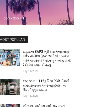
MOST POPULAR
દાહોદના BAPS શ્રી સ્વામિનારાયણ
મંદિરનાં નેજા હેઠળ આવેલાં 15 બાળ –
બાલિકાઓએ ગિનીઝ બુક ઓફ વર્લ્ડ
રેકોર્ડમાં સ્થાન મેળવ્યું
July 13, 2026
જનરક્ષક – 112 દુધિયા PCR ટીમની
સમયસૂચકતા અને બહાદુરીથી બે
કિંમતી જીવ બચ્યા
July 13, 2026
લોકોના આરોગ્ય સાથે ચેડાં કરતા