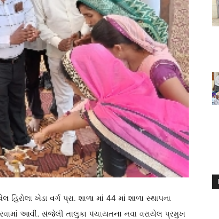
લ હિરોલા ખેડા વર્ગ પ્રા. શાળા માં 44 માં શાળા સ્થાપના
ામાં આવી. સંજેલી તાલુકા પંચાયતના નવા વરાયેલ પ્રમુખ