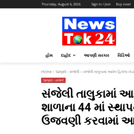
Thursday, August 6, 2026
Sign in / Join
Buy now!
હોમ
દાહોદ
આપણી સરકાર
વિડિઓ
Home
Sanjeli - સંજેલી
સંજેલી તાલુકામાં આવેલ હિરોલા ખેડા 
Sanjeli - સંજેલી
સંજેલી તાલુકામાં આવે
શાળાના 44 માં સ્થાપ
ઉજવણી કરવામાં આ