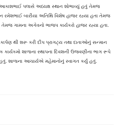
કાશભાઈ પલાસે અધ્યક્ષ સ્થાન શોભાવ્યું હતું તેમજ
બેન રમેશભાઈ બારીયા અતિથિ વિશેષ હાજર રહ્યા હતા તેમજ
ંગાડા તેમજ ગામના અગેવનો ભાજપ કાર્યકરો હાજર રહ્યા હતા.
કાર્પણ થી શરૂ કરી દીપ પ્રાગટ્ય તથા દાતાઓનું સન્માન
તિક કાર્યકમો શાળાના સ્થાપના દિવશની ઉજવણીના ભાગ રૂપે
. શાળાના આચાર્યએ મહેમાનોનું સ્વાગત કર્યું હતું.