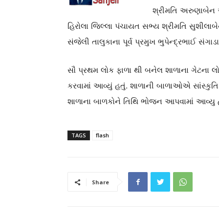
શ્રીમતિ અરુણાબેન આ
હિરોલા જિલ્લા પંચાયત સભ્ય શ્રીમતિ સુશીલા
સંજેલી તાલુકાના પૂર્વ પ્રમુખ ભુપેન્દ્રભાઈ સ
સૌ પ્રથમ લોક ફાળા થી બનેલ શાળાના ગેટના લો
કરવામાં આવ્યું હતું. શાળાની બાળાઓએ સાંસ્કુ
શાળાના બાળકોને તિથિ ભોજન આપવામાં આવ્યુ હતું
TAGS
flash
Share