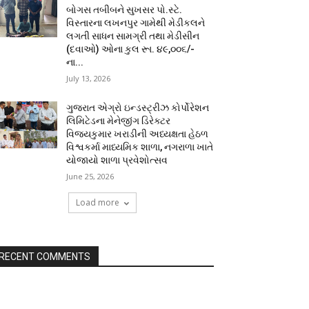
બોગસ તબીબને સુખસર પો.સ્ટે.
વિસ્તારના લખનપુર ગામેથી મેડીકલને
લગતી સાધન સામગ્રી તથા મેડીસીન
(દવાઓ) ઓના કુલ રૂા. ૪૯,૦૦૬/-
ના...
July 13, 2026
ગુજરાત એગ્રો ઇન્ડસ્ટ્રીઝ કોર્પોરેશન
લિમિટેડના મેનેજીંગ ડિરેક્ટર
વિજયકુમાર ખરાડીની અધ્યક્ષતા હેઠળ
વિશ્વકર્મા માધ્યમિક શાળા, નગરાળા ખાતે
યોજાયો શાળા પ્રવેશોત્સવ
June 25, 2026
Load more
RECENT COMMENTS