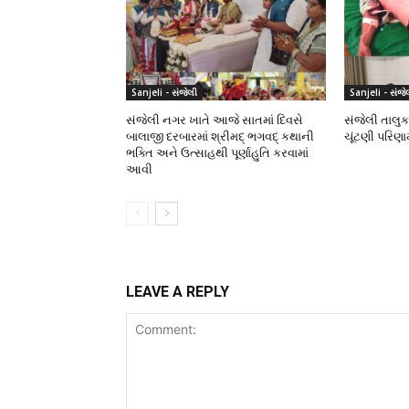
Sanjeli - સંજેલી
Sanjeli - સંજે
સંજેલી નગર ખાતે આજે સાતમાં દિવસે
સંજેલી તાલુક
બાલાજી દરબારમાં શ્રીમદ્ ભગવદ્ કથાની
ચૂંટણી પરિણ
ભક્તિ અને ઉત્સાહથી પૂર્ણાહુતિ કરવામાં
આવી
LEAVE A REPLY