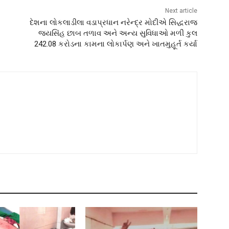
Next article
દેશના લોકલાડીલા વડાપ્રધાન નરેન્દ્ર મોદીએ સિદ્ધરાજ
જયસિંહ છાબ તળાવ અને અન્ય સુવિધાઓ મળી કુલ
242.08 કરોડના કામના લોકાર્પણ અને ખાતમુહૂર્ત કર્યા