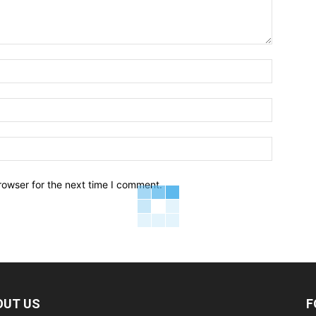
Name:*
Email:*
Website:
rowser for the next time I comment.
OUT US
F