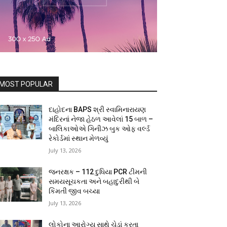
MOST POPULAR
દાહોદના BAPS શ્રી સ્વામિનારાયણ
મંદિરનાં નેજા હેઠળ આવેલાં 15 બાળ –
બાલિકાઓએ ગિનીઝ બુક ઓફ વર્લ્ડ
રેકોર્ડમાં સ્થાન મેળવ્યું
July 13, 2026
જનરક્ષક – 112 દુધિયા PCR ટીમની
સમયસૂચકતા અને બહાદુરીથી બે
કિંમતી જીવ બચ્યા
July 13, 2026
લોકોના આરોગ્ય સાથે ચેડાં કરતા