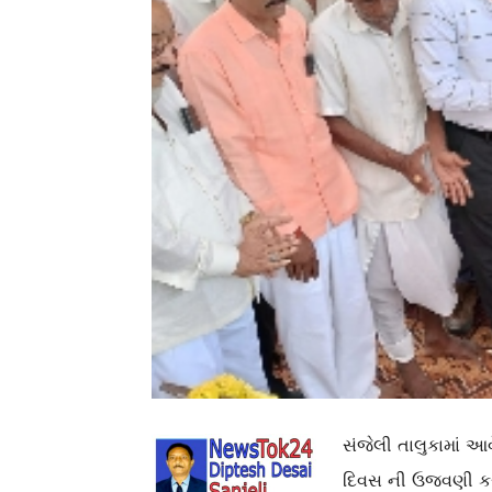
સંજેલી તાલુકામાં આવે
દિવસ ની ઉજવણી કરવ