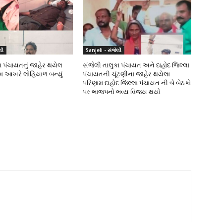
લી
Sanjeli - સંજેલી
ા પંચાયતનું જાહેર થયેલ
સંજેલી તાલુકા પંચાયત અને દાહોદ જિલ્લા
ામ આખરે લોહિયાળ બન્યું
પંચાયતની ચૂંટણીના જાહેર થયેલા
પરિણામ દાહોદ જિલ્લા પંચાયત ની બે બેઠકો
પર ભાજપનો ભવ્ય વિજય થયો