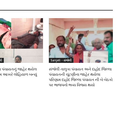
લી
Sanjeli - સંજેલી
ા પંચાયતનું જાહેર થયેલ
સંજેલી તાલુકા પંચાયત અને દાહોદ જિલ્લા
ામ આખરે લોહિયાળ બન્યું
પંચાયતની ચૂંટણીના જાહેર થયેલા
પરિણામ દાહોદ જિલ્લા પંચાયત ની બે બેઠકો
પર ભાજપનો ભવ્ય વિજય થયો