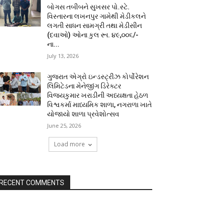
બોગસ તબીબને સુખસર પો.સ્ટે.
વિસ્તારના લખનપુર ગામેથી મેડીકલને
લગતી સાધન સામગ્રી તથા મેડીસીન
(દવાઓ) ઓના કુલ રૂા. ૪૯,૦૦૬/-
ના...
July 13, 2026
ગુજરાત એગ્રો ઇન્ડસ્ટ્રીઝ કોર્પોરેશન
લિમિટેડના મેનેજીંગ ડિરેક્ટર
વિજયકુમાર ખરાડીની અધ્યક્ષતા હેઠળ
વિશ્વકર્મા માધ્યમિક શાળા, નગરાળા ખાતે
યોજાયો શાળા પ્રવેશોત્સવ
June 25, 2026
Load more
RECENT COMMENTS