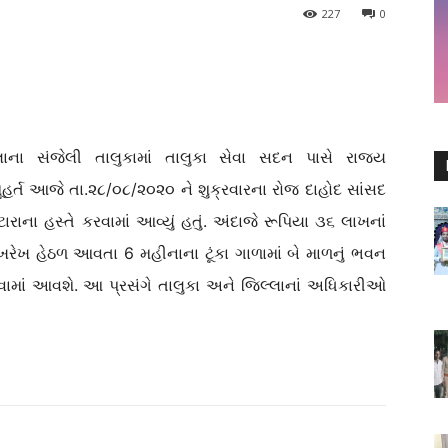
227
0
લાના સંજેલી તાલુકામાં તાલુકા સેવા સદન પાસે રાજ્ય
ર્ત આજે તા.૨૮/૦૮/૨૦૨૦ ને શુક્રવારના રોજ દાહોદ સાંસદ
ના હસ્તે કરવામાં આવ્યું હતું. અંદાજે રૂપિયા ૩૬ લાખનાં
ેખરેખ હેઠળ આવતા 6 મહીનાના ટૂંકા ગાળામાં બે માળનું ભવન
ામાં આવશે. આ પ્રસંગે તાલુકા અને જિલ્લાનાં અધિકારીઓ