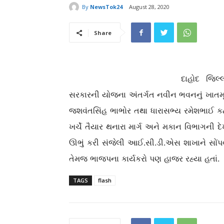
By
NewsTok24
August 28, 2020
Share
દાહોદ જિલ્
સરકારની યોજના અંતર્ગત નવીન ભવનનું ખાતમૂહ
જશવંતસિંહ ભાભોર તથા ધારાસભ્ય રમેશભાઈ કટારા
ખર્ચે તૈયાર થનારા માર્ગ અને મકાન વિભાગની દ
ઊભું કરી સંજેલી આઈ.સી.ડી.એસ શાખાને સોંપવ
તેમજ ભાજપના કાર્યકરો પણ હાજર રહ્યા હતાં.
TAGS
flash