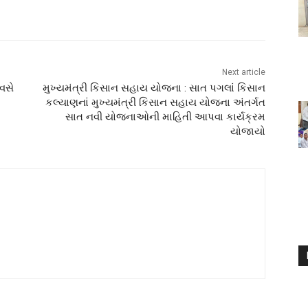
Next article
િવસે
મુખ્યમંત્રી કિસાન સહાય યોજના : સાત પગલાં કિસાન
કલ્યાણનાં મુખ્યમંત્રી કિસાન સહાય યોજના અંતર્ગત
સાત નવી યોજનાઓની માહિતી આપવા કાર્યક્રમ
યોજાયો