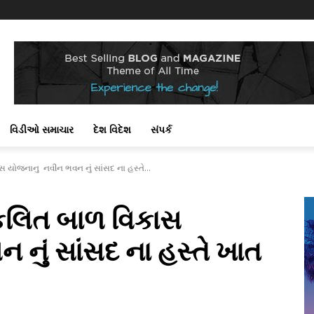
!
વિડીઓ સમાચાર
દેશ વિદેશ
સંપર્ક
ાસ યોજનાનુ નવીન ભવન નું સાંસદ ના હસ્તે...
સંકલિત બાળ વિકાસ
નું સાંસદ ના હસ્તે ખાત
ં