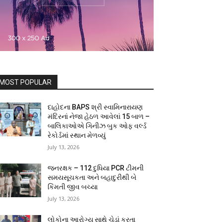
MOST POPULAR
દાહોદના BAPS શ્રી સ્વામિનારાયણ
મંદિરનાં નેજા હેઠળ આવેલાં 15 બાળ –
બાલિકાઓએ ગિનીઝ બુક ઓફ વર્લ્ડ
રેકોર્ડમાં સ્થાન મેળવ્યું
July 13, 2026
જનરક્ષક – 112 દુધિયા PCR ટીમની
સમયસૂચકતા અને બહાદુરીથી બે
કિંમતી જીવ બચ્યા
July 13, 2026
લોકોના આરોગ્ય સાથે ચેડાં કરતા