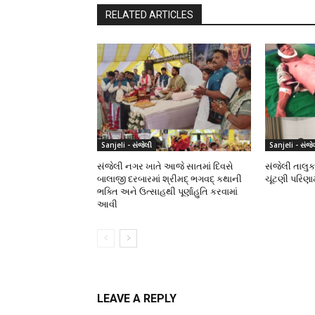
RELATED ARTICLES
Sanjeli - સંજેલી
Sanjeli - સંજે
સંજેલી નગર ખાતે આજે સાતમાં દિવસે
સંજેલી તાલુક
બાલાજી દરબારમાં શ્રીમદ્ ભગવદ્ કથાની
ચૂંટણી પરિણ
ભક્તિ અને ઉત્સાહથી પૂર્ણાહુતિ કરવામાં
આવી
LEAVE A REPLY