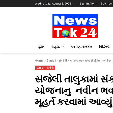
Wednesday, August 5, 2026
Sign in / Join
Buy now
હોમ
દાહોદ
આપણી સરકાર
વિડિઓ
Home
Sanjeli - સંજેલી
સંજેલી તાલુકામાં સંકલિત બાળ વિક
Sanjeli - સંજેલી
સંજેલી તાલુકામાં 
યોજનાનુ નવીન ભવન 
મૂહર્ત કરવામાં આવ્યુ