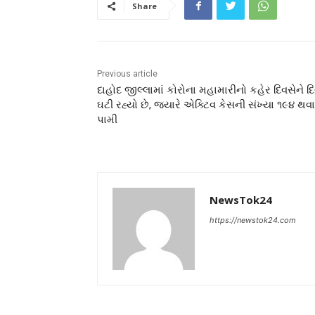
Share
Previous article
દાહોદ જીલ્લામાં કોરોના મહામારીનો કહેર દિવસેને દ
ઘટી રહ્યો છે, જ્યારે એક્ટિવ કેસની સંખ્યા ૧૯૪ થવા
પામી
NewsTok24
https://newstok24.com