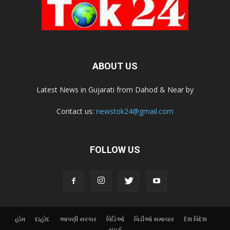
ABOUT US
Latest News in Gujarati from Dahod & Near by
Contact us:
newstok24@gmail.com
FOLLOW US
હોમ
દાહોદ
આપણી સરકાર
વિડિઓ
વિડીઓ સમાચાર
દેશ વિદેશ
સંપર્ક