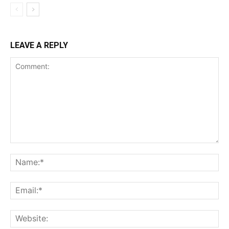
LEAVE A REPLY
Comment:
Na
Ema
Web