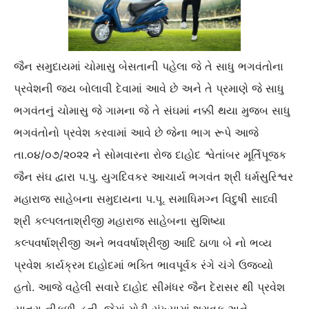
જૈન સમુદાયમાં ચોમાસુ બેસતાની પહેલા જે તે સાધુ ભગવંતોના
પ્રવેશની જય બોલાવી દેવામાં આવે છે અને તે પ્રમાણે જે સાધુ
ભગવંતનું ચોમાસુ જે ગામના જે તે સંઘમાં નક્કી થયા મુજબ સાધુ
ભગવંતોનો પ્રવેશ કરવામાં આવે છે જેના ભાગ રૂપે આજે
તા.૦૪/૦૭/૨૦૨૨ ને સોમવારના રોજ દાહોદ શ્વેતાંબર મૂર્તિપૂજક
જૈન સંઘ દ્વારા પ.પુ. યુગદિવકર આચાર્ય ભગવંત શ્રી ધર્મસુરિશ્વર
મહારાજ સાહેબના સમુદાયના પ.પૂ. સમાધિમગ્ન વિદુષી સાધ્વી
શ્રી કલ્પલતાશ્રીજી મહારાજ સાહેબના સુશિષ્યા
કલ્પવર્ષાશ્રીજી અને ભવવર્ષાશ્રીજી આદિ ઠાળા બે નો ભવ્ય
પ્રવેશ કાર્યક્રમ દાહોદમાં ભક્તિ ભાવપૂર્વક રંગે ચંગે ઉજવ્યો
હતો. આજે વહેલી સવારે દાહોદ સીમંધર જૈન દેરાસર થી પ્રવેશ