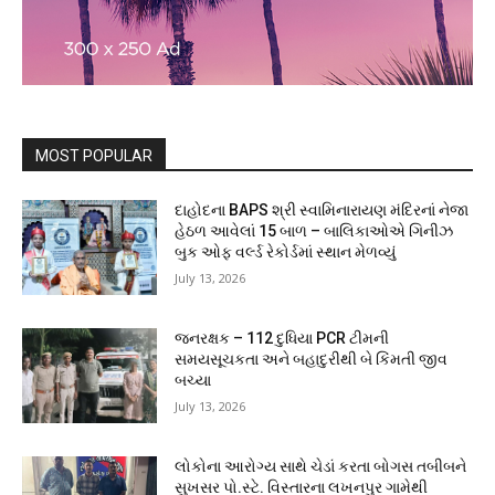
MOST POPULAR
દાહોદના BAPS શ્રી સ્વામિનારાયણ મંદિરનાં નેજા
હેઠળ આવેલાં 15 બાળ – બાલિકાઓએ ગિનીઝ
બુક ઓફ વર્લ્ડ રેકોર્ડમાં સ્થાન મેળવ્યું
July 13, 2026
જનરક્ષક – 112 દુધિયા PCR ટીમની
સમયસૂચકતા અને બહાદુરીથી બે કિંમતી જીવ
બચ્યા
July 13, 2026
લોકોના આરોગ્ય સાથે ચેડાં કરતા બોગસ તબીબને
સુખસર પો.સ્ટે. વિસ્તારના લખનપુર ગામેથી