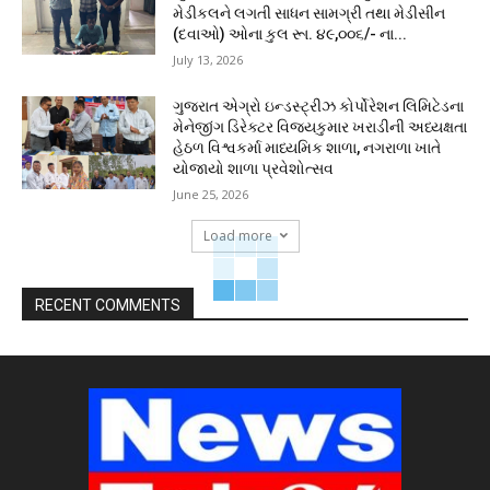
મેડીકલને લગતી સાધન સામગ્રી તથા મેડીસીન
(દવાઓ) ઓના કુલ રૂા. ૪૯,૦૦૬/- ના...
July 13, 2026
ગુજરાત એગ્રો ઇન્ડસ્ટ્રીઝ કોર્પોરેશન લિમિટેડના
મેનેજીંગ ડિરેક્ટર વિજયકુમાર ખરાડીની અધ્યક્ષતા
હેઠળ વિશ્વકર્મા માધ્યમિક શાળા, નગરાળા ખાતે
યોજાયો શાળા પ્રવેશોત્સવ
June 25, 2026
Load more
RECENT COMMENTS