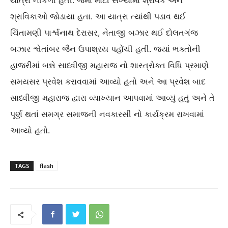
યાત્રા નીકળી હતી. જેમાં મોટી સંખ્યામાં શ્રાવક અને
શ્રાવિકાઓ જોડાયા હતા. આ યાત્રા ત્યાંથી પડાવ થઈ
ચિંતામણી પાર્શ્વનાથ દેરાસર, નેતાજી બઝાર થઈ દોલતગંજ
બઝાર શ્વેતાંબર જૈન ઉપાશ્રય પહોંચી હતી. જ્યાં ભક્તોની
હાજરીમાં બન્ને સાધ્વીજી મહારાજ નો શાસ્ત્રોક્ત વિધિ પ્રમાણે
સમયસર પ્રવેશ કરાવવામાં આવ્યો હતો અને આ પ્રવેશ બાદ
સાધ્વીજી મહારાજ દ્વારા વ્યાખ્યાન આપવામાં આવ્યું હતું અને તે
પૂર્ણ થતાં સમગ્ર સમાજની નવકારસી નો કાર્યક્રમ રાખવામાં
આવ્યો હતો.
TAGS
flash