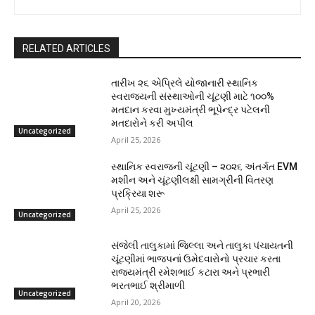
RELATED ARTICLES
તારીખ ૨૬ એપ્રિલે યોજાનારી સ્થાનિક
સ્વરાજ્યની સંસ્થાઓની ચૂંટણી માટે ૧૦૦%
મતદાન કરવા મુખ્યમંત્રી ભૂપેન્દ્ર પટેલની
મતદારોને કરી અપીલ
Uncategorized
April 25, 2026
સ્થાનિક સ્વરાજની ચૂંટણી – ૨૦૨૬ અંતર્ગત EVM
મશીન અને ચૂંટણીલક્ષી સામગ્રીની વિતરણ
પ્રક્રિયા શરૂ
April 25, 2026
Uncategorized
સંજેલી તાલુકામાં જિલ્લા અને તાલુકા પંચાયતની
ચૂંટણીમાં ભાજપનાં ઉમેદવારોનો પ્રચાર કરતા
રાજ્યમંત્રી રમેશભાઈ કટારા અને પ્રભારી
ભરતભાઈ શ્રીમાળી
Uncategorized
April 20, 2026