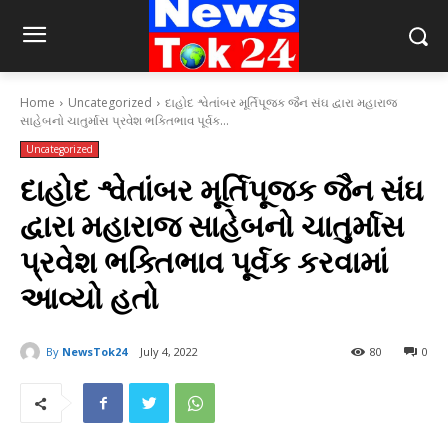
Home
Uncategorized
દાહોદ શ્વેતાંબર મૂર્તિપૂજક જૈન સંઘ દ્વારા મહારાજ
સાહેબનો ચાતુર્માસ પ્રવેશ ભક્તિભાવ પૂર્વક...
Uncategorized
દાહોદ શ્વેતાંબર મૂર્તિપૂજક જૈન સંઘ
દ્વારા મહારાજ સાહેબનો ચાતુર્માસ
પ્રવેશ ભક્તિભાવ પૂર્વક કરવામાં
આવ્યો હતો
By
NewsTok24
July 4, 2022
80
0