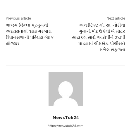
Previous article
Next article
ભાજપ જિલ્લા પ્રમુખની
અનડીટેક્ટ મો. સા. ચોરીના
અધ્યક્ષતામાં ૧૩૩ ગરબાડા
ગુનાનો ભેદ ઉકેલી બે મોટર
વિધાનસભાની પરિચય બેઠક
સાયકલ સાથે આરોપીને ઝડપી
યોજાઇ
પાડવામાં લીમખેડા પોલીસને
મળેલ સફળતા
NewsTok24
https://newstok24.com