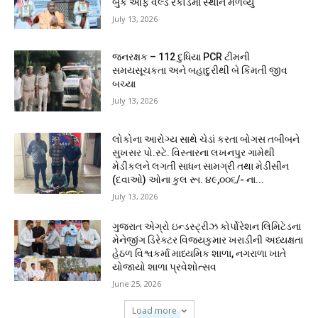
બુક ઓફ વર્લ્ડ રેકોર્ડમાં સ્થાન મેળવ્યું
July 13, 2026
જનરક્ષક – 112 દુધિયા PCR ટીમની
સમયસૂચકતા અને બહાદુરીથી બે કિંમતી જીવ
બચ્યા
July 13, 2026
લોકોના આરોગ્ય સાથે ચેડાં કરતા બોગસ તબીબને
સુખસર પો.સ્ટે. વિસ્તારના લખનપુર ગામેથી
મેડીકલને લગતી સાધન સામગ્રી તથા મેડીસીન
(દવાઓ) ઓના કુલ રૂા. ૪૯,૦૦૬/- ના...
July 13, 2026
ગુજરાત એગ્રો ઇન્ડસ્ટ્રીઝ કોર્પોરેશન લિમિટેડના
મેનેજીંગ ડિરેક્ટર વિજયકુમાર ખરાડીની અધ્યક્ષતા
હેઠળ વિશ્વકર્મા માધ્યમિક શાળા, નગરાળા ખાતે
યોજાયો શાળા પ્રવેશોત્સવ
June 25, 2026
Load more