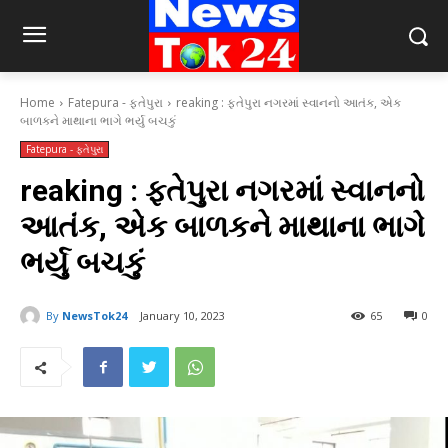
Home
Fatepura - ફતેપુરા
reaking : ફતેપુરા નગરમાં સ્વાનનો આતંક, એક
બાળકને માથાના ભાગે ભર્યુ બચકું
Fatepura - ફતેપુરા
reaking : ફતેપુરા નગરમાં સ્વાનનો
આતંક, એક બાળકને માથાના ભાગે
ભર્યુ બચકું
By
NewsTok24
January 10, 2023
65
0