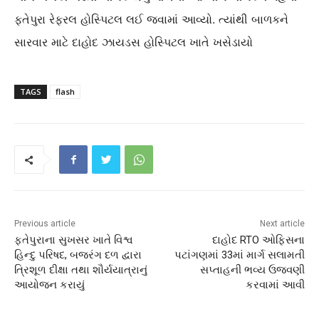
ફતેપુરા રેફરલ હોસ્પિટલ લઈ જવામાં આવ્યો. ત્યાંથી બાળકને
સારવાર માટે દાહોદ ઝાયડસ હોસ્પિટલ ખાતે ખસેડાયો
TAGS
flash
Previous article
Next article
ફતેપુરાના સુખસર ખાતે વિશ્વ
દાહોદ RTO ઓફિસના
હિન્દુ પરિષદ, બજરંગ દળ દ્વારા
પટાંગણમાં 33માં માર્ગ સલામતી
ત્રિશૂળ દીક્ષા તથા શૌર્યયાત્રાનું
સપ્તાહની ભવ્ય ઉજવણી
આયોજન કરાયું
કરવામાં આવી