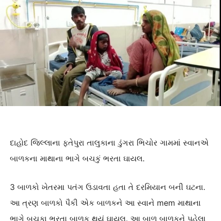
દાહોદ જિલ્લાના ફતેપુરા તાલુકાના ડુંગરા ભિચોર ગામમાં સ્વાનએ
બાળકના માથાના ભાગે બચકું ભરતા ઘાયલ.
3 બાળકો ખેતરમા પતંગ ઉડાવતા હતા તે દરમિયાન બની ઘટના.
આ ત્રણ બાળકો પૈકી એક બાળકને આ સ્વાને mem માથાના
ભાગે બચકા ભરતા બાળક થયું ઘાયલ. આ બાળ બાળકને પહેલા