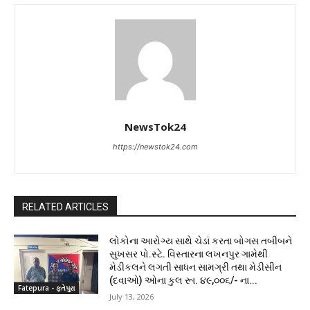
NewsTok24
https://newstok24.com
RELATED ARTICLES
લોકોના આરોગ્ય સાથે ચેડાં કરતા બોગસ તબીબને
સુખસર પો.સ્ટે. વિસ્તારના લખનપુર ગામેથી
મેડીકલને લગતી સાધન સામગ્રી તથા મેડીસીન
(દવાઓ) ઓના કુલ રૂા. ૪૯,૦૦૬/- ના...
Fatepura - ફતેપુરા
July 13, 2026