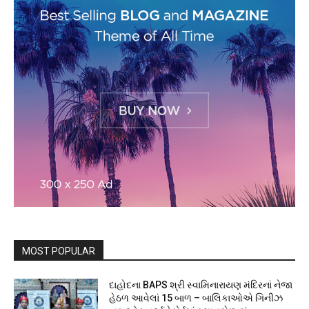
MOST POPULAR
દાહોદના BAPS શ્રી સ્વામિનારાયણ મંદિરનાં નેજા
હેઠળ આવેલાં 15 બાળ – બાલિકાઓએ ગિનીઝ