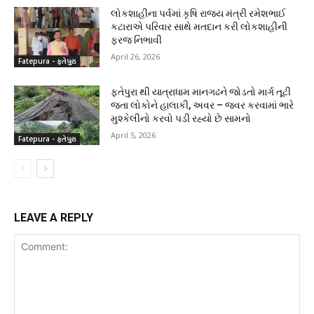
લોકશાહીના પર્વમાં કૃષિ રાજ્ય મંત્રી રમેશભાઈ
કટારાએ પરિવાર સાથે મતદાન કરી લોકશાહીની
ફરજ નિભાવી
April 26, 2026
Fatepura - ફતેપુરા
ફતેપુરા થી યાત્રાધામ માનગઢને જોડતો માર્ગ તૂટી
જતા લોકોને હાલાકી, અવર – જવર કરવામાં ભારે
મુશ્કેલીનો કરવો પડી રહ્યો છે સામનો
April 5, 2026
Fatepura - ફતેપુરા
LEAVE A REPLY