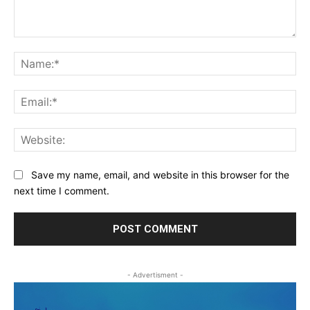
Comment:
Na
Ema
Web
Save my name, email, and website in this browser for the
next time I comment.
- Advertisment -